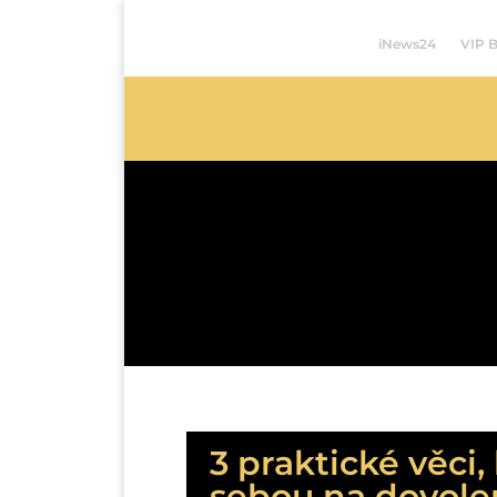
iNews24
VIP 
3 praktické věci, 
sebou na dovol