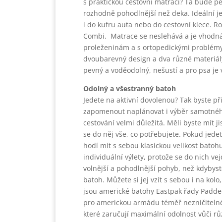
s praktickou cestovní matrací? Ta bude pejs
rozhodně pohodlnější než deka. Ideální j
i do kufru auta nebo do cestovní klece. R
Combi.
Matrace se neslehává a je vhodná 
proleženinám a s ortopedickými problémy.
dvoubarevný design a dva různé materiály
pevný a voděodolný, nešustí a pro psa je
Odolný a všestranný batoh
Jedete na aktivní dovolenou? Tak byste při
zapomenout naplánovat i výběr samotného
cestování velmi důležitá. Měli byste mít j
se do něj vše, co potřebujete. Pokud jede
hodí mít s sebou klasickou velikost batohu 
individuální výlety, protože se do nich vej
volnější a pohodlnější pohyb, než kdybyst
batoh. Můžete si jej vzít s sebou i na kol
jsou americké batohy Eastpak řady Padded
pro americkou armádu téměř nezničitelné. 
které zaručují maximální odolnost vůči růz