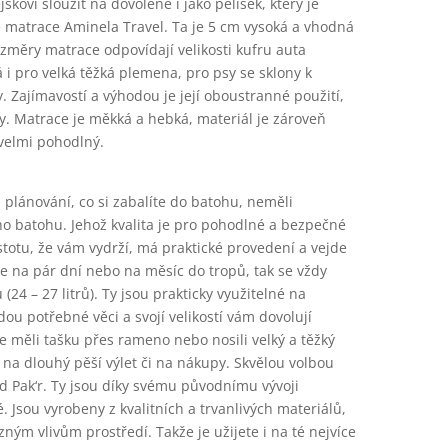
kovi sloužit na dovolené i jako pelíšek, který je
e matrace Aminela Travel. Ta je 5 cm vysoká a vhodná
ozměry matrace odpovídají velikosti kufru auta
i pro velká těžká plemena, pro psy se sklony k
 Zajímavostí a výhodou je její oboustranné použití,
. Matrace je měkká a hebká, materiál je zároveň
 velmi pohodlný.
 plánování, co si zabalíte do batohu, neměli
 batohu. Jehož kvalita je pro pohodlné a bezpečné
istotu, že vám vydrží, má praktické provedení a vejde
te na pár dní nebo na měsíc do tropů, tak se vždy
(24 – 27 litrů). Ty jsou prakticky využitelné na
dou potřebné věci a svojí velikostí vám dovolují
e měli tašku přes rameno nebo nosili velký a těžký
o, na dlouhý pěší výlet či na nákupy. Skvělou volbou
 Pak‘r. Ty jsou díky svému původnímu vývoji
Jsou vyrobeny z kvalitních a trvanlivých materiálů,
ným vlivům prostředí. Takže je užijete i na té nejvíce