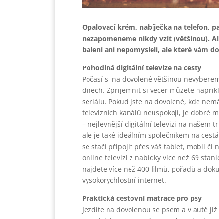
Opalovací krém, nabíječka na telefon, p
nezapomeneme nikdy vzít (většinou). Ale
balení ani nepomysleli, ale které vám d
Pohodlná digitální televize na cesty
Počasí si na dovolené většinou nevyberem
dnech. Zpříjemnit si večer můžete napří
seriálu. Pokud jste na dovolené, kde nemá
televizních kanálů neuspokojí, je dobré 
– nejlevnější digitální televizi na našem 
ale je také ideálním společníkem na cestá
se stačí připojit přes váš tablet, mobil či
online televizi z nabídky více než 69 stani
najdete více než 400 filmů, pořadů a dok
vysokorychlostní internet.
Praktická cestovní matrace pro psy
Jezdíte na dovolenou se psem a v autě již