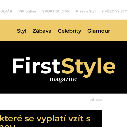
BULVÁR
VIP online
SPORT BULVÁR
Krása a Styl
HVĚZDNÝ STY
Styl
Zábava
Celebrity
Glamour
First
Style
magazine
reklama
které se vyplatí vzít s
enou