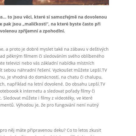
as… to jsou věci, které si samozřejmě na dovolenou
 pak jsou „maličkosti“, na které byste často při
ovolenou zpříjemní a zpohodlní.
e, a proto je dobré myslet také na zábavu v deštivých
klad pěkným filmem či sledováním svého oblíbeného
te televizi nebo vás základní nabídka místních
mít sebou náhradní řešení. Vyzkoušet můžete Lepší.TV
trhu. Je vhodná do domácností, na chatu či chalupu,
ch, například na letní dovolené. Do obsahu Lepší.TV
 noteboook k internetu a sledovat pořady filmy či
c. Sledovat můžete i filmy z videotéky, ve které
umentů. Výhodou je, že pro fungování není nutný
 pro něj máte připravenou deku? Co to letos zkusit