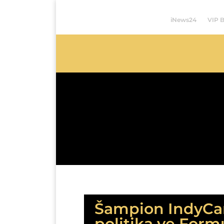
iNews24
VIP 
Šampion IndyCar 
politika ve Formu