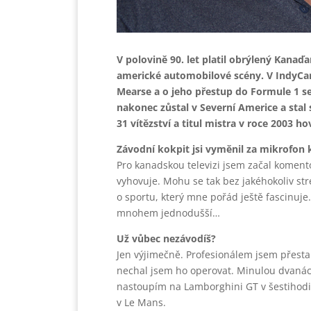
V polovině 90. let platil obrýlený Kanaď
americké automobilové scény. V IndyCar
Mearse a o jeho přestup do Formule 1 se
nakonec zůstal v Severní Americe a stal
31 vítězství a titul mistra v roce 2003 ho
Závodní kokpit jsi vyměnil za mikrofon k
Pro kanadskou televizi jsem začal komento
vyhovuje. Mohu se tak bez jakéhokoliv str
o sportu, který mne pořád ještě fascinuje
mnohem jednodušší…
Už vůbec nezávodíš?
Jen výjimečně. Profesionálem jsem přestal
nechal jsem ho operovat. Minulou dvanácti
nastoupím na Lamborghini GT v šestihodi
v Le Mans.