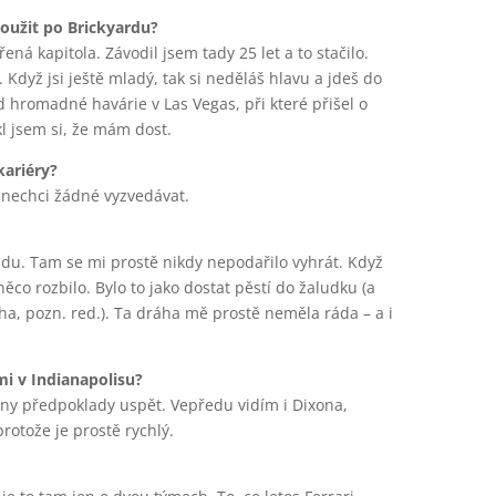
roužit po Brickyardu?
á kapitola. Závodil jsem tady 25 let a to stačilo.
Když jsi ještě mladý, tak si neděláš hlavu a jdeš do
d hromadné havárie v Las Vegas, při které přišel o
kl jsem si, že mám dost.
kariéry?
 nechci žádné vyzvedávat.
andu. Tam se mi prostě nikdy nepodařilo vyhrát. Když
něco rozbilo. Bylo to jako dostat pěstí do žaludku (a
a, pozn. red.). Ta dráha mě prostě neměla ráda – a i
mi v Indianapolisu?
ny předpoklady uspět. Vepředu vidím i Dixona,
rotože je prostě rychlý.