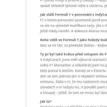
F1 pořád miluji a přesně ji sleduji – i kdy
vyvádí ohledně týmové režie a Leclerca, 
Jak vidíš Formuli 1 v porovnání s IndyCa
F1 v tomto porovnání sportovně jasně proh
se ale na výsledek kvalifikace tady: jde o 
ještě nikdy neměli. A dokonce Alonso muse
Koho vidíš ve Formuli 1 jako hvězdy bu
Moc se mi líbí, co předvádí Bottas – klobo
Ty jsi byl také krátce před vstupem do
V IndyCarech jsme měli výborné startovní 
světa F1 Mansellovi a několikrát jsem ho 
tedy pozval k testům. Konaly se v Estorilu
den se tam jednalo jen o nějakých smlouv
smlouvu. Stálo v ní, že mu nadosmrti mus
závodech v ní nebylo nic. V pondělí jsem 
a hloupej – ještě, že tam se mnou byl táta
Jak to?
Pochází z Irska a z dřívějška se znal s Ec