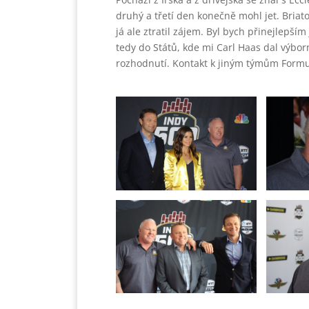
druhý a třetí den konečně mohl jet. Briat
já ale ztratil zájem. Byl bych přinejlepš
tedy do Států, kde mi Carl Haas dal výbo
rozhodnutí. Kontakt k jiným týmům Form