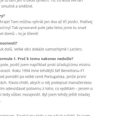
ž je to tam jen o dvou týmech. To, co letos Ferrari
je smutné a směšné.
ry?
raje! Tam můžou vyhrát jen dva až tři jezdci. Podívej
tisíciny! Tak vyrovnané pole jako letos jsme tu snad
l domů – to je šílené!
doucnosti?
uk dolů. Velké věci dokáže samozřejmě i Leclerc.
 Formule 1. Proč k tomu nakonec nedošlo?
pole, jezdil jsem například proti úřadujícímu mistru
porazil. Roku 1994 mne tehdější šéf Benettonu-F1
 od pondělí po velké ceně Portugalska. Jenže první
ách. Flavio chtěl, abych u něj podepsal manažerskou
ím odevzdávat polovinu z toho, co vydělám – jenom o
si tedy vůbec nezajezdil. Byl jsem tehdy ještě mladej
.
clestonem. Zavolal mu tedy a on nějak zařídil, že jsem