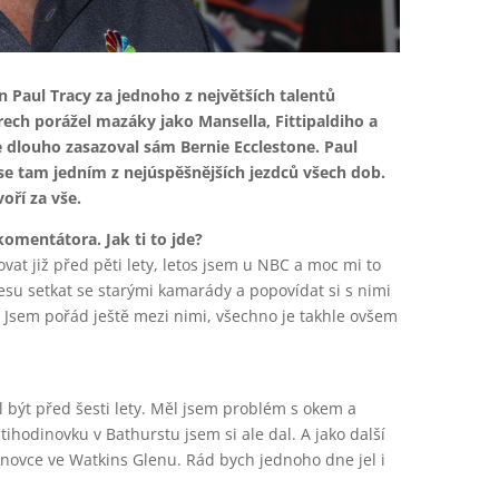
an Paul Tracy za jednoho z největších talentů
ech porážel mazáky jako Mansella, Fittipaldiho a
 dlouho zasazoval sám Bernie Ecclestone. Paul
 se tam jedním z nejúspěšnějších jezdců všech dob.
voří za vše.
omentátora. Jak ti to jde?
vat již před pěti lety, letos jsem u NBC a moc mi to
esu setkat se starými kamarády a popovídat si s nimi
. Jsem pořád ještě mezi nimi, všechno je takhle ovšem
 být před šesti lety. Měl jsem problém s okem a
hodinovku v Bathurstu jsem si ale dal. A jako další
novce ve Watkins Glenu. Rád bych jednoho dne jel i