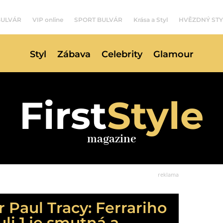
BULVÁR
VIP online
SPORT BULVÁR
Krása a Styl
HVĚZDNÝ STY
Styl
Zábava
Celebrity
Glamour
First
Style
magazine
reklama
Paul Tracy: Ferrariho
li 1 je smutná a