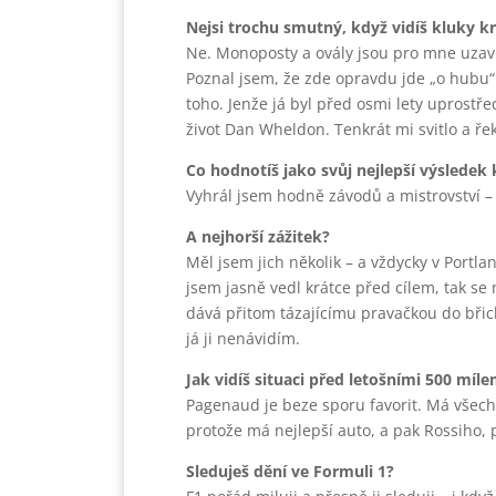
Nejsi trochu smutný, když vidíš kluky k
Ne. Monoposty a ovály jsou pro mne uzavřen
Poznal jsem, že zde opravdu jde „o hubu“. 
toho. Jenže já byl před osmi lety uprostře
život Dan Wheldon. Tenkrát mi svitlo a ře
Co hodnotíš jako svůj nejlepší výsledek 
Vyhrál jsem hodně závodů a mistrovství –
A nejhorší zážitek?
Měl jsem jich několik – a vždycky v Portl
jsem jasně vedl krátce před cílem, tak se 
dává přitom tázajícímu pravačkou do břich
já ji nenávidím.
Jak vidíš situaci před letošními 500 míle
Pagenaud je beze sporu favorit. Má všech
protože má nejlepší auto, a pak Rossiho, p
Sleduješ dění ve Formuli 1?