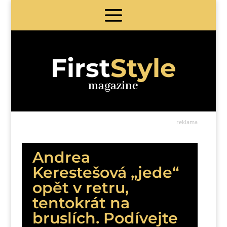
First
Style
magazine
reklama
Andrea
Kerestešová „jede“
opět v retru,
tentokrát na
bruslích. Podívejte