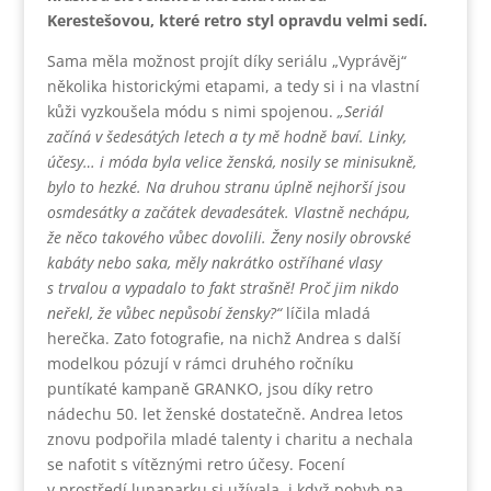
Kerestešovou, které retro styl opravdu velmi sedí.
Sama měla možnost projít díky seriálu „Vyprávěj“
několika historickými etapami, a tedy si i na vlastní
kůži vyzkoušela módu s nimi spojenou.
„Seriál
začíná v šedesátých letech a ty mě hodně baví. Linky,
účesy… i móda byla velice ženská, nosily se minisukně,
bylo to hezké. Na druhou stranu úplně nejhorší jsou
osmdesátky a začátek devadesátek. Vlastně nechápu,
že něco takového vůbec dovolili. Ženy nosily obrovské
kabáty nebo saka, měly nakrátko ostříhané vlasy
s trvalou a vypadalo to fakt strašně! Proč jim nikdo
neřekl, že vůbec nepůsobí žensky?“
líčila mladá
herečka. Zato fotografie, na nichž Andrea s další
modelkou pózují v rámci druhého ročníku
puntíkaté kampaně GRANKO, jsou díky retro
nádechu 50. let ženské dostatečně. Andrea letos
znovu podpořila mladé talenty i charitu a nechala
se nafotit s vítěznými retro účesy. Focení
v prostředí lunaparku si užívala, i když pohyb na