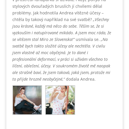
stylových dvouřadých bruslích jí chvílemi dělal
problémy. Jak hodnotila Andrea vítězné účesy –
chtěla by takový například na své svatbě?
„Všechny
jsou krásné, každý má něco do sebe. Těším se, že si
vyzkouším i natupírované mikádo. A jsem moc ráda, že
se vítězem stal Miro ze Slovenska!“
usmívala se.
„Na
svatbě bych takto složité účesy ale nechtěla. V civilu
jsem vlastně až moc obyčejná. Je to dané i
profesionální deformací, v práci si užívám všechno to
líčení, oblečení, účesy. V soukromém životě mě naopak
ale strašně baví, že jsem taková, jaká jsem, protože mi
to přijde hrozně neobyčejné,“
dodala Andrea.