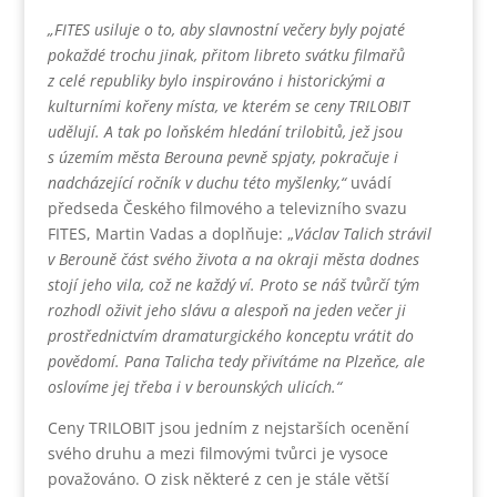
„FITES usiluje o to, aby slavnostní večery byly pojaté
pokaždé trochu jinak, přitom libreto svátku filmařů
z celé republiky bylo inspirováno i historickými a
kulturními kořeny místa, ve kterém se ceny TRILOBIT
udělují. A tak po loňském hledání trilobitů, jež jsou
s územím města Berouna pevně spjaty, pokračuje i
nadcházející ročník v duchu této myšlenky,“
uvádí
předseda Českého filmového a televizního svazu
FITES, Martin Vadas a doplňuje: „
Václav Talich strávil
v Berouně část svého života a na okraji města dodnes
stojí jeho vila, což ne každý ví. Proto se náš tvůrčí tým
rozhodl oživit jeho slávu a alespoň na jeden večer ji
prostřednictvím dramaturgického konceptu vrátit do
povědomí. Pana Talicha tedy přivítáme na Plzeňce, ale
oslovíme jej třeba i v berounských ulicích.“
Ceny TRILOBIT jsou jedním z nejstarších ocenění
svého druhu a mezi filmovými tvůrci je vysoce
považováno. O zisk některé z cen je stále větší