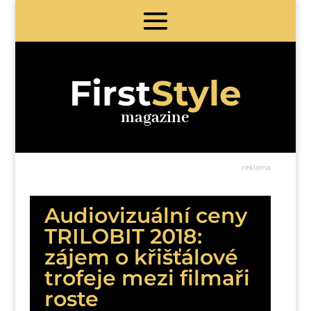
First
Style
magazine
reklama
Audiovizuální ceny
TRILOBIT 2018:
zájem o křišťálové
trofeje mezi filmaři
roste