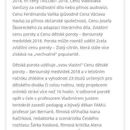
2018, tři ceny TRILOBIT 2018, Cenu Vladislava
Vančury za celoživotní dílo nebo přínos audiovizi,
Cenu Ferdinanda Vaňka (původně Cena Václava
Havla) za přínos občanské společnosti, Cenu Josefa
Škvoreckého za adaptaci literárního díla, Zvláštní
cenu poroty a Cenu dětské poroty – Berounský
medvídek 2018. Porota může rovněž udělit Zcela
zvláštní cenu poroty – Zlatý citrón, která stále více
získává na „nechvalné“ popularitě.
Dětská porota uděluje „svou vlastní“ Cenu dětské
poroty – Berounský medvídek 2018 a v letošním
ročníku zhlédne a vyhodnotí 23 titulů určených pro
dětského diváka či celou rodinu, tedy projekcemi
snímků stráví více než 16 hodin. V odborné porotě
opět v čele s profesorem Vladimírem Justem
tentokrát zasedli pedagog a bývalý děkan FAMU,
profesor Jan Bernard, filmová střihačka Ivana
Kačírková, redaktorka a scenáristka Českého
rozhlasu Šárka Kosková, filmová kritička Alena