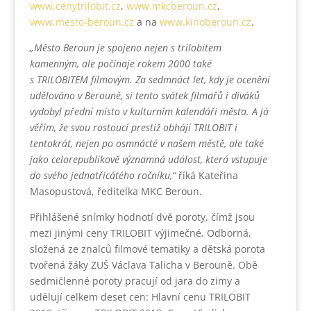
www.cenytrilobit.cz
,
www.mkcberoun.cz
,
www.mesto-beroun.cz
a na
www.kinoberoun.cz
.
„Město Beroun je spojeno nejen s trilobitem
kamenným, ale počínaje rokem 2000 také
s TRILOBITEM filmovým. Za sedmnáct let, kdy je ocenění
udělováno v Berouně, si tento svátek filmařů i diváků
vydobyl přední místo v kulturním kalendáři města. A já
věřím, že svou rostoucí prestiž obhájí TRILOBIT i
tentokrát, nejen po osmnácté v našem městě, ale také
jako celorepublikově významná událost, která vstupuje
do svého jednatřicátého ročníku,“
říká Kateřina
Masopustová, ředitelka MKC Beroun.
Přihlášené snímky hodnotí dvě poroty, čímž jsou
mezi jinými ceny TRILOBIT výjimečné. Odborná,
složená ze znalců filmové tematiky a dětská porota
tvořená žáky ZUŠ Václava Talicha v Berouně. Obě
sedmičlenné poroty pracují od jara do zimy a
udělují celkem deset cen: Hlavní cenu TRILOBIT