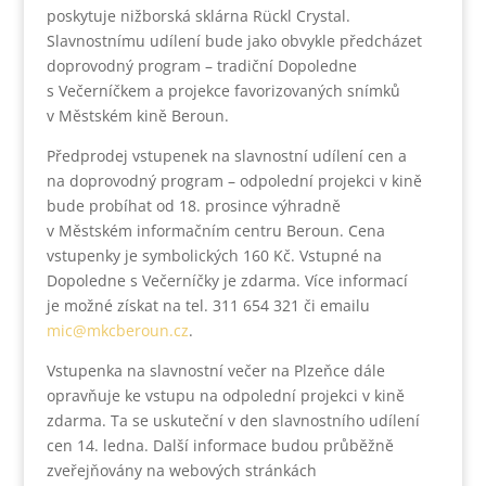
poskytuje nižborská sklárna Rückl Crystal.
Slavnostnímu udílení bude jako obvykle předcházet
doprovodný program – tradiční Dopoledne
s Večerníčkem a projekce favorizovaných snímků
v Městském kině Beroun.
Předprodej vstupenek na slavnostní udílení cen a
na doprovodný program – odpolední projekci v kině
bude probíhat od 18. prosince výhradně
v Městském informačním centru Beroun. Cena
vstupenky je symbolických 160 Kč. Vstupné na
Dopoledne s Večerníčky je zdarma. Více informací
je možné získat na tel. 311 654 321 či emailu
mic@mkcberoun.cz
.
Vstupenka na slavnostní večer na Plzeňce dále
opravňuje ke vstupu na odpolední projekci v kině
zdarma. Ta se uskuteční v den slavnostního udílení
cen 14. ledna. Další informace budou průběžně
zveřejňovány na webových stránkách