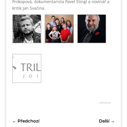
Prokopová, dokumentarista Pavel Štingl a novinář a
kritik Jan Svačina.
reklama
←
Předchozí
Další
→