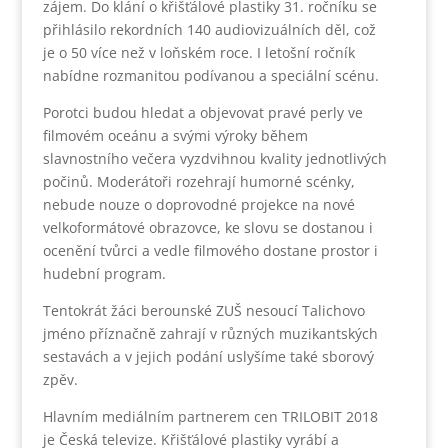
zájem. Do klání o křišťálové plastiky 31. ročníku se
přihlásilo rekordních 140 audiovizuálních děl, což
je o 50 více než v loňském roce. I letošní ročník
nabídne rozmanitou podívanou a speciální scénu.
Porotci budou hledat a objevovat pravé perly ve
filmovém oceánu a svými výroky během
slavnostního večera vyzdvihnou kvality jednotlivých
počinů. Moderátoři rozehrají humorné scénky,
nebude nouze o doprovodné projekce na nové
velkoformátové obrazovce, ke slovu se dostanou i
ocenění tvůrci a vedle filmového dostane prostor i
hudební program.
Tentokrát žáci berounské ZUŠ nesoucí Talichovo
jméno příznačně zahrají v různých muzikantských
sestavách a v jejich podání uslyšíme také sborový
zpěv.
Hlavním mediálním partnerem cen TRILOBIT 2018
je Česká televize. Křišťálové plastiky vyrábí a