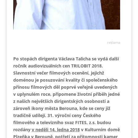
reklama
Po stopách dirigenta Václava Talicha se vydá další
ročník audiovizuálních cen TRILOBIT 2018.
Slavnostní večer filmových ocenění, jejichž
doménou je posuzování kvality či společenského
přínosu filmových děl poprvé veřejně uvedených
v uplynulém roce, připomene životní příběh jedné
z našich největších dirigentských osobností a
zároveň ikony města Berouna, kde se ceny již
tradičně udílejí. 31. výroční ceny
Českého
filmového a televizního svaz FITES, z.s. budou
rozdány
v neděli 14. ledna 2018
v Kulturním domě
Plzeňka v Berouně, potřetí za přítomnosti kamer