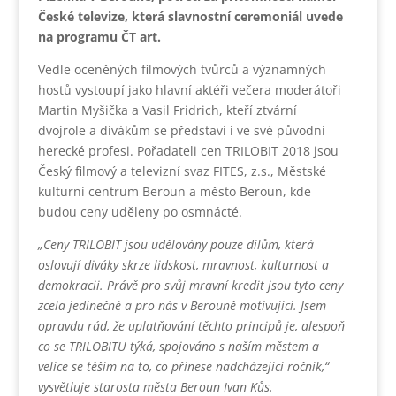
České televize, která slavnostní ceremoniál uvede
na programu ČT art.
Vedle oceněných filmových tvůrců a významných
hostů vystoupí jako hlavní aktéři večera moderátoři
Martin Myšička a Vasil Fridrich, kteří ztvární
dvojrole a divákům se představí i ve své původní
herecké profesi. Pořadateli cen TRILOBIT 2018 jsou
Český filmový a televizní svaz FITES, z.s., Městské
kulturní centrum Beroun a město Beroun, kde
budou ceny uděleny po osmnácté.
„Ceny TRILOBIT jsou udělovány pouze dílům, která
oslovují diváky skrze lidskost, mravnost, kulturnost a
demokracii. Právě pro svůj mravní kredit jsou tyto ceny
zcela jedinečné a pro nás v Berouně motivující. Jsem
opravdu rád, že uplatňování těchto principů je, alespoň
co se TRILOBITU týká, spojováno s naším městem a
velice se těším na to, co přinese nadcházející ročník,“
vysvětluje starosta města Beroun Ivan Kůs.