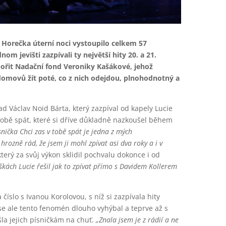
Horečka úterní noci vystoupilo celkem 57
om jevišti zazpívali ty největší hity 20. a 21.
odpořit Nadační fond Veroniky Kašákové, jehož
omovů žít poté, co z nich odejdou, plnohodnotný a
ad Václav Noid Bárta, který zazpíval od kapely Lucie
 tobě spát, které si dříve důkladně nazkoušel během
snička Chci zas v tobě spát je jedna z mých
hrozně rád, že jsem ji mohl zpívat asi dva roky a i v
který za svůj výkon sklidil pochvalu dokonce i od
škách Lucie řešil jak to zpívat přímo s Davidem Kollerem
 číslo s Ivanou Korolovou, s níž si zazpívala hity
e ale tento fenomén dlouho vyhýbal a teprve až s
a jejich písničkám na chuť.
„Znala jsem je z rádií a ne