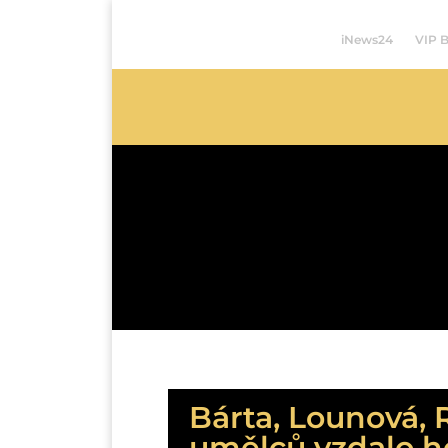
iNews24
VIP 
Bárta, Lounová, 
umělců vzdalo 