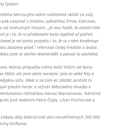
ely Queen.
reddiho Mercuryho velmi svědomitě sklidil za svůj
na pak zazpíval s mladou zpěvačkou Emou Katrovas,
dla sál mohutným hlasem.
„Je moc hezké, že všichni tihle
bré je i to, že se představení koná úspěšně už potřetí,
ímavé je na tomto projektu i to, že se v něm kombinuje
sou zasazeny písně,“
referoval český Freddie a dodal:
u dobu jsme se všichni skamarádili a panuje tu uvolněná
čková, kterou přepadla tréma kvůli hitům od ikony
 těším, ale jsem velmi nervózní. Jsou to velké hity a
 nějakou úctu. Dává si na tom víc záležet, protože to
jali přední herec a režisér Městského divadla v
 talentovanou režisérkou Hanou Marvanovou. Náročné
preti pod vedením Petra Čejky, Lilian Fischerové a
získala díky dobročinné akci neuvěřitelných 200 000
firmy Oriflame.