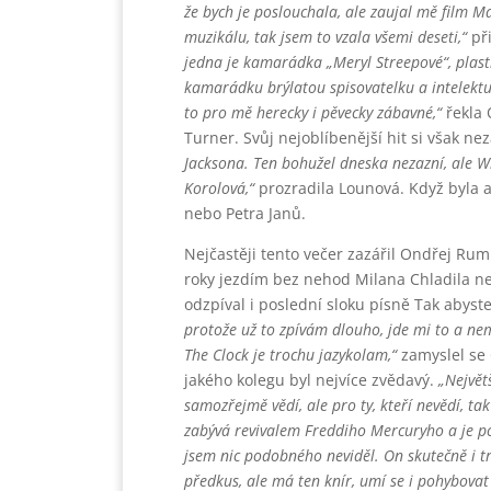
že bych je poslouchala, ale zaujal mě film 
muzikálu, tak jsem to vzala všemi deseti,“
při
jedna je kamarádka „Meryl Streepové“, plast
kamarádku brýlatou spisovatelku a intelektuá
to pro mě herecky i pěvecky zábavné,“
řekla O
Turner. Svůj nejoblíbenější hit si však ne
Jacksona. Ten bohužel dneska nezazní, ale W
Korolová,“
prozradila Lounová. Když byla al
nebo Petra Janů.
Nejčastěji tento večer zazářil Ondřej Rum
roky jezdím bez nehod Milana Chladila ne
odzpíval i poslední sloku písně Tak abyst
protože už to zpívám dlouho, jde mi to a n
The Clock je trochu jazykolam,“
zamyslel se
jakého kolegu byl nejvíce zvědavý.
„Největ
samozřejmě vědí, ale pro ty, kteří nevědí, tak
zabývá revivalem Freddiho Mercuryho a je pod
jsem nic podobného neviděl. On skutečně i t
předkus, ale má ten knír, umí se i pohybovat 