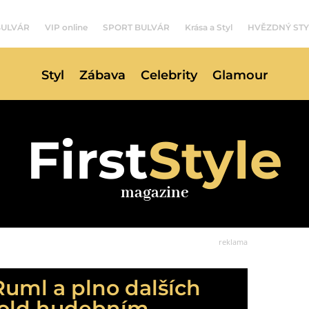
BULVÁR
VIP online
SPORT BULVÁR
Krása a Styl
HVĚZDNÝ STY
Styl
Zábava
Celebrity
Glamour
First
Style
magazine
reklama
Ruml a plno dalších
hold hudebním