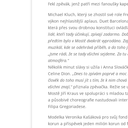
řekl zpěvák, jenž patří mezi fanoušky kap
Michael Kluch, který se zhostil své role F
výkon nejhlasitější aplaus. Duet Barcelo
která přes svou drobnou konstituci ovlá
lidé, kteří tady účinkují, zpívají zadarmo. Do
předtím bylo v Mostě dvakrát vyprodáno. Zaj
muzikál, kde se odehrává příběh, a do toho j
„Jsme rádi, že se tady všichni sejdeme. Za t
atmosféra.“
Několik minut slávy si užila i Anna Slová
Celine Dion.
„Dnes to zpívám poprvé a moc se
člověk do toho musí jít s tím, že k nim chová
všichni znají,“
přiznala zpěvačka. Režie se u
Mostě Jiří Kraus ve spolupráci s mladou
a působivé choreografie nastudovali inter
Filipa Gregoriadese.
Modelka Veronika Kašáková pro svůj fond 
korun a příspěvek jeden milión korun od 