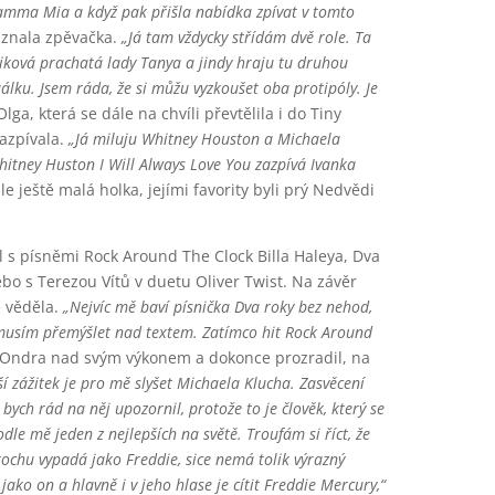
Mamma Mia a když pak přišla nabídka zpívat v tomto
znala zpěvačka.
„Já tam vždycky střídám dvě role. Ta
iková prachatá lady Tanya a jindy hraju tu druhou
lku. Jsem ráda, že si můžu vyzkoušet oba protipóly. Je
lga, která se dále na chvíli převtělila i do Tiny
zazpívala.
„Já miluju Whitney Houston a Michaela
hitney Huston I Will Always Love You zazpívá Ivanka
e ještě malá holka, jejími favority byli prý Nedvědi
l s písněmi Rock Around The Clock Billa Haleya, Dva
bo s Terezou Vítů v duetu Oliver Twist. Na závěr
e věděla.
„Nejvíc mě baví písnička Dva roky bez nehod,
emusím přemýšlet nad textem. Zatímco hit Rock Around
 Ondra nad svým výkonem a dokonce prozradil, na
ší zážitek je pro mě slyšet Michaela Klucha. Zasvěcení
 bych rád na něj upozornil, protože to je člověk, který se
le mě jeden z nejlepších na světě. Troufám si říct, že
rochu vypadá jako Freddie, sice nemá tolik výrazný
jako on a hlavně i v jeho hlase je cítit Freddie Mercury,“