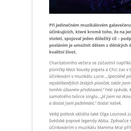
Při jedinečném muzikálovém galavečeru 
účinkujících, které kromě toho, že na jedn
století, spojoval jeden důležitý cíl – p
posláním je umožnit dětem z dětských d
kvalitní život.
Charitativního večera se zúčastnil napříkl
písničky Mezi kousky popela a Chci zas v
účinkování v muzikálu Lucie.
„Speciálně pí
nejoblíbenějších českých písniček, takže jsem 
tomhle úžasném představení,“
řekl zpěvák, 
samotného tvůrce singlu.
„Já jsem na zkou
a dostal jsem požehnání,“
dodal Vašek.
Velký potlesk sklidila také Olga Lounová za
švédské popové legendy Abba. Zpěvačce s
účinkováním v muzikálu Mamma Mia! přišl