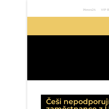
iNews24
VIP 
Češi nepodporují
zaměstnance z Uk