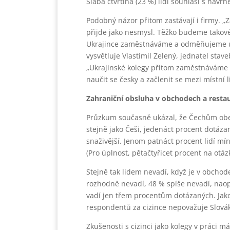
Slabá čtvrtina (23 %) lidí souhlasí s ná
Podobný názor přitom zastávají i firmy. 
přijde jako nesmysl. Těžko budeme tako
Ukrajince zaměstnáváme a odměňujeme úp
vysvětluje Vlastimil Zelený, jednatel stave
„Ukrajinské kolegy přitom zaměstnáváme 
naučit se česky a začlenit se mezi místní 
Zahraniční obsluha v obchodech a resta
Průzkum současně ukázal, že Čechům obec
stejně jako Češi, jedenáct procent dotáza
snaživější. Jenom patnáct procent lidí mín
(Pro úplnost, pětačtyřicet procent na ot
Stejně tak lidem nevadí, když je v obchod
rozhodně nevadí, 48 % spíše nevadí, naop
vadí jen třem procentům dotázaných. Jako
respondentů za cizince nepovažuje Slovák
Zkušenosti s cizinci jako kolegy v práci 