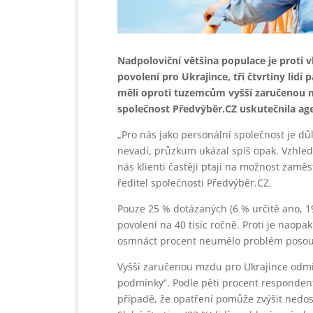
Nadpoloviční většina populace je proti
povolení pro Ukrajince, tři čtvrtiny lidí
měli oproti tuzemcům vyšší zaručenou m
společnost Předvýběr.CZ uskutečnila a
„Pro nás jako personální společnost je důl
nevadí, průzkum ukázal spíš opak. Vzhl
nás klienti častěji ptají na možnost zamě
ředitel společnosti Předvýběr.CZ.
Pouze 25 % dotázaných (6 % určitě ano, 1
povolení na 40 tisíc ročně. Proti je naopak
osmnáct procent neumělo problém posoud
Vyšší zaručenou mzdu pro Ukrajince odmít
podmínky“. Podle pěti procent respondent
případě, že opatření pomůže zvýšit nedo