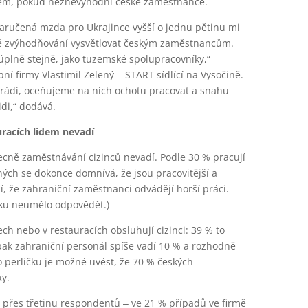
vrhem, pokud neznevýhodní české zaměstnance.
„Zaručená mzda pro Ukrajince vyšší o jednu pětinu mi
vé zvýhodňování vysvětlovat českým zaměstnancům.
lně stejně, jako tuzemské spolupracovníky,“
bní firmy Vlastimil Zelený ‒ START sídlící na Vysočině.
rádi, oceňujeme na nich ochotu pracovat a snahu
lidi,“ dodává.
uracích lidem nevadí
ně zaměstnávání cizinců nevadí. Podle 30 % pracují
ných se dokonce domnívá, že jsou pracovitější a
í, že zahraniční zaměstnanci odvádějí horší práci.
ázku neumělo odpovědět.)
ech nebo v restauracích obsluhují cizinci: 39 % to
ak zahraniční personál spíše vadí 10 % a rozhodně
 perličku je možné uvést, že 70 % českých
y.
má přes třetinu respondentů ‒ ve 21 % případů ve firmě