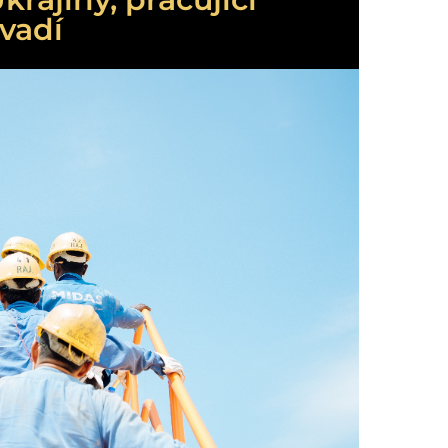
evadí