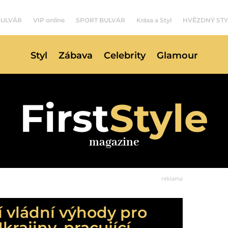
BULVÁR
VIP online
SPORT BULVÁR
Krása a Styl
HVĚZDNÝ STY
Styl
Zábava
Celebrity
Glamour
First
Style
magazine
reklama
 vládní výhody pro
rajiny, pracující