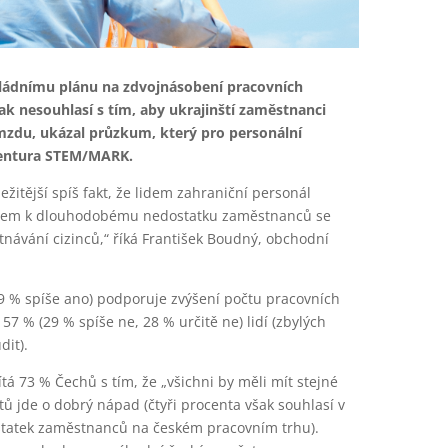
 vládnímu plánu na zdvojnásobení pracovních
 pak nesouhlasí s tím, aby ukrajinští zaměstnanci
zdu, ukázal průzkum, který pro personální
gentura STEM/MARK.
ežitější spíš fakt, že lidem zahraniční personál
edem k dlouhodobému nedostatku zaměstnanců se
stnávání cizinců,“ říká František Boudný, obchodní
9 % spíše ano) podporuje zvýšení počtu pracovních
 57 % (29 % spíše ne, 28 % určitě ne) lidí (zbylých
it).
á 73 % Čechů s tím, že „všichni by měli mít stejné
ů jde o dobrý nápad (čtyři procenta však souhlasí v
statek zaměstnanců na českém pracovním trhu).