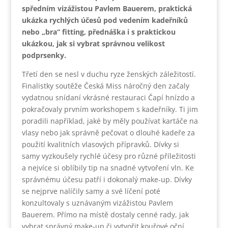
spředním vizážistou Pavlem Bauerem, praktická
ukázka rychlých účesů pod vedením kadeřníků
nebo „bra“ fitting, přednáška i s praktickou
ukázkou, jak si vybrat správnou velikost
podprsenky.
Třetí den se nesl v duchu ryze ženských záležitostí.
Finalistky soutěže Česká Miss náročný den začaly
vydatnou snídaní vkrásné restauraci Čapí hnízdo a
pokračovaly prvním workshopem s kadeřníky. Ti jim
poradili například, jaké by měly používat kartáče na
vlasy nebo jak správně pečovat o dlouhé kadeře za
použití kvalitních vlasových přípravků. Dívky si
samy vyzkoušely rychlé účesy pro různé příležitosti
a nejvíce si oblíbily tip na snadné vytvoření vln. Ke
správnému účesu patří i dokonalý make-up. Dívky
se nejprve nalíčily samy a své líčení poté
konzultovaly s uznávaným vizážistou Pavlem
Bauerem. Přímo na místě dostaly cenné rady, jak
vybrat správný make-up či vytvořit kouřové oční