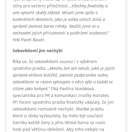
stíny pro večerní příležitosti.
„Všechny finalistky si
umí vytvořit skvělý základ. Mluvili jsme spíše o
konkrétních detailech, jako je volba očních stínů a
správně zvolená barva rtěnky. Snažili jsme se o
zachování jejich přirozenosti a podtržení osobnosti,“
řekl Pavel Bauer.
Sebevědomí jim nechybí
Říká se, že sebevědomí souvisí i s výběrem
spodního prádla.
„Mnoho žen ani netuší, jaká je jejich
správná velikost košíčků. Jakmile podprsenka sedne,
sebevědomí se rázem vyhoupne o něco výše a každá se
cítíme jako bohyně,“
říká Pavlína Nováková,
specialistka pro PR a komunikaci značky Astratex.
Při focení spodního prádla finalistky ukázaly, že jim
sebevědomí rozhodně nechybí. Hladké prádlo,
které si dívky vyzkoušely, by mělo být součástí
šatníku každé ženy a jeho tělová barva se navíc
hodí pod většinu oblečení. Aby toho nebylo na