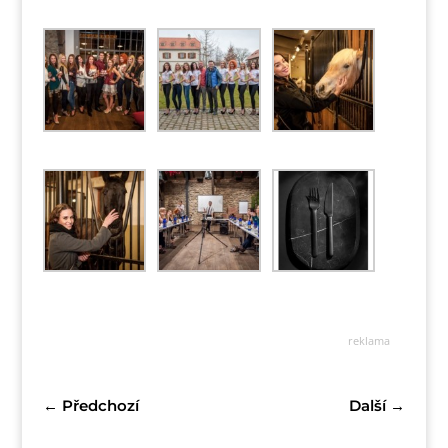
reklama
←
Předchozí
Další
→