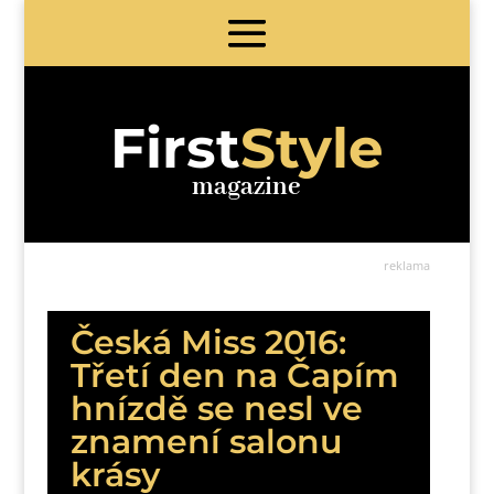
First
Style
magazine
reklama
Česká Miss 2016:
Třetí den na Čapím
hnízdě se nesl ve
znamení salonu
krásy