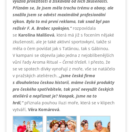
využila příležitosti a získávala od nich zkušenosti.
Přiznám se, že jsem měla trochu trému a obavy, ale
snažila jsem se odvést maximálně profesionální
výkon. Byla to má první reklama, tak snad byl pan
režisér F. A. Brabec spokojen,“
rozpovídala
se
Karolína Mališová
, která má již s focením nějaké
zkušenosti, ale je také aktivní sportovkyní, takže si
měla o čem povídat jak s Taťánou, tak s Gábinou.
V kampani se objevila jako jedna z nejoblíbenějších
vůní řady Aroma Ritual –
Černá třešeň
. I přesto, že
se ve spotech dívky vynořují z moře, vše se natáčelo
v pražských ateliérech.
„Jsme česká firma
s dlouholetou českou historií, máme české produkty
pro českého spotřebitele, tak proč nevyužít českých
ateliérů a nepřiznat je? Naopak, jsme na to
hrdí,“
přiznala pouhou iluzi moře, která se v klipech
vytváří,
Věra Komárová
.