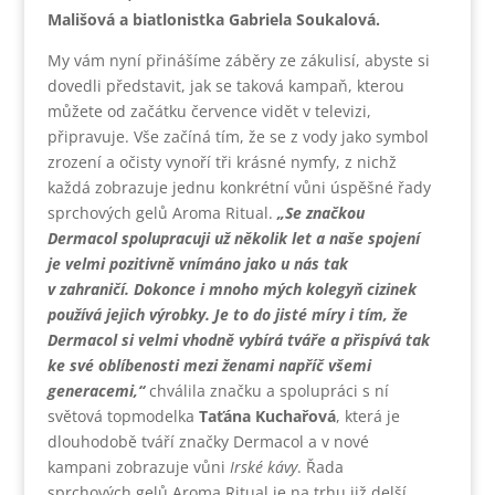
Mališová a biatlonistka Gabriela Soukalová.
My vám nyní přinášíme záběry ze zákulisí, abyste si
dovedli představit, jak se taková kampaň, kterou
můžete od začátku července vidět v televizi,
připravuje. Vše začíná tím, že se z vody jako symbol
zrození a očisty vynoří tři krásné nymfy, z nichž
každá zobrazuje jednu konkrétní vůni úspěšné řady
sprchových gelů Aroma Ritual.
„Se značkou
Dermacol spolupracuji už několik let a naše spojení
je velmi pozitivně vnímáno jako u nás tak
v zahraničí. Dokonce i mnoho mých kolegyň cizinek
používá jejich výrobky. Je to do jisté míry i tím, že
Dermacol si velmi vhodně vybírá tváře a přispívá tak
ke své oblíbenosti mezi ženami napříč všemi
generacemi,“
chválila značku a spolupráci s ní
světová topmodelka
Taťána Kuchařová
, která je
dlouhodobě tváří značky Dermacol a v nové
kampani zobrazuje vůni
Irské kávy
. Řada
sprchových gelů Aroma Ritual je na trhu již delší