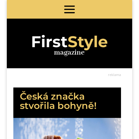
First
Style
magazine
reklama
Česká značka
stvořila bohyně!