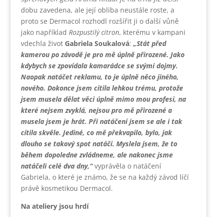
dobu zavedena, ale její obliba neustále roste, a
proto se Dermacol rozhodl rozšířit ji o další vůně
jako například
Rozpustilý citron
, kterému v kampani
vdechla život
Gabriela Soukalová
:
„Stát před
kamerou po závodě je pro mě úplně přirozené. Jako
kdybych se zpovídala kamarádce se svými dojmy.
Naopak natáčet reklamu, to je úplně něco jiného,
nového. Dokonce jsem cítila lehkou trému, protože
jsem musela dělat věci úplně mimo mou profesi, na
které nejsem zvyklá, nejsou pro mě přirozené a
musela jsem je hrát. Při natáčení jsem se ale i tak
cítila skvěle. Jediné, co mě překvapilo, bylo, jak
dlouho se takový spot natáčí. Myslela jsem, že to
během dopoledne zvládneme, ale nakonec jsme
natáčeli celé dva dny,“
vyprávěla o natáčení
Gabriela, o které je známo, že se na každý závod líčí
právě kosmetikou Dermacol.
Na ateliery jsou hrdí