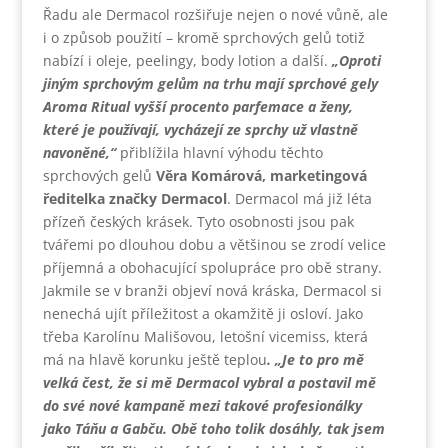
Řadu ale Dermacol rozšiřuje nejen o nové vůně, ale
i o způsob použití – kromě sprchových gelů totiž
nabízí i oleje, peelingy, body lotion a další.
„Oproti
jiným sprchovým gelům na trhu mají sprchové gely
Aroma Ritual vyšší procento parfemace a ženy,
které je používají, vycházejí ze sprchy už vlastně
navoněné,“
přiblížila hlavní výhodu těchto
sprchových gelů
Věra Komárová, marketingová
ředitelka značky Dermacol
. Dermacol má již léta
přízeň českých krásek. Tyto osobnosti jsou pak
tvářemi po dlouhou dobu a většinou se zrodí velice
příjemná a obohacující spolupráce pro obě strany.
Jakmile se v branži objeví nová kráska, Dermacol si
nenechá ujít příležitost a okamžitě ji osloví. Jako
třeba Karolínu Mališovou, letošní vicemiss, která
má na hlavě korunku ještě teplou
. „Je to pro mě
velká čest, že si mě Dermacol vybral a postavil mě
do své nové kampaně mezi takové profesionálky
jako Táňu a Gabču. Obě toho tolik dosáhly, tak jsem