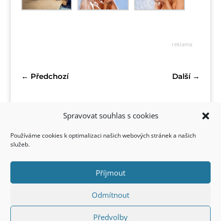
reklama
←
Předchozí
Další
→
Spravovat souhlas s cookies
Používáme cookies k optimalizaci našich webových stránek a našich
služeb.
Příjmout
Kontakt
Odmítnout
Předvolby
Copyright © 2022 FirstStyle, All Rights Reserved