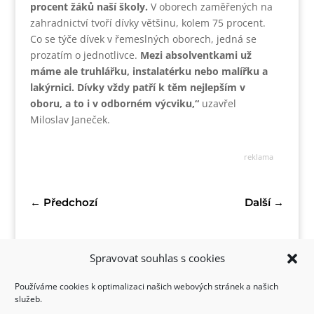
procent žáků naší školy.
V oborech zaměřených na
zahradnictví tvoří dívky většinu, kolem 75 procent.
Co se týče dívek v řemeslných oborech, jedná se
prozatím o jednotlivce.
Mezi absolventkami už
máme ale truhlářku, instalatérku nebo malířku a
lakýrnici. Dívky vždy patří k těm nejlepším v
oboru, a to i v odborném výcviku,“
uzavřel
Miloslav Janeček.
reklama
←
Předchozí
Další
→
Spravovat souhlas s cookies
Používáme cookies k optimalizaci našich webových stránek a našich
služeb.