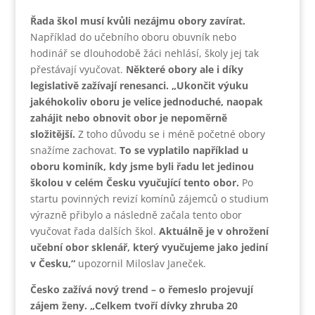
Řada škol musí kvůli nezájmu obory zavírat.
Například do učebního oboru obuvník nebo
hodinář se dlouhodobě žáci nehlásí, školy jej tak
přestávají vyučovat.
Některé obory ale i díky
legislativě zažívají renesanci.
„Ukončit výuku
jakéhokoliv oboru je velice jednoduché, naopak
zahájit nebo obnovit obor je nepoměrně
složitější.
Z toho důvodu se i méně početné obory
snažíme zachovat.
To se vyplatilo například u
oboru kominík, kdy jsme byli řadu let jedinou
školou v celém Česku vyučující tento obor.
Po
startu povinných revizí komínů zájemců o studium
výrazně přibylo a následně začala tento obor
vyučovat řada dalších škol.
Aktuálně je v ohrožení
učební obor sklenář, který vyučujeme jako jediní
v Česku,“
upozornil Miloslav Janeček.
Česko zažívá nový trend – o řemeslo projevují
zájem ženy. „Celkem tvoří dívky zhruba 20