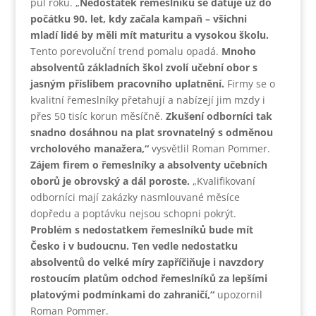
půl roku. „
Nedostatek řemeslníků se datuje už do
počátku 90. let, kdy začala kampaň – všichni
mladí lidé by měli mít maturitu a vysokou školu.
Tento porevoluční trend pomalu opadá.
Mnoho
absolventů základních škol zvolí učební obor s
jasným příslibem pracovního uplatnění.
Firmy se o
kvalitní řemeslníky přetahují a nabízejí jim mzdy i
přes 50 tisíc korun měsíčně.
Zkušení odborníci tak
snadno dosáhnou na plat srovnatelný s odměnou
vrcholového manažera,“
vysvětlil Roman Pommer.
Zájem firem o řemeslníky a absolventy učebních
oborů je obrovský a dál poroste.
„Kvalifikovaní
odborníci mají zakázky nasmlouvané měsíce
dopředu a poptávku nejsou schopni pokrýt.
Problém s nedostatkem řemeslníků bude mít
Česko i v budoucnu.
Ten vedle nedostatku
absolventů do velké míry zapříčiňuje i navzdory
rostoucím platům odchod řemeslníků za lepšími
platovými podmínkami do zahraničí,“
upozornil
Roman Pommer.