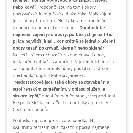
sklenář, montér vodovodů a kanalizací, slévač
nebo kovář.
Podobně jsou na tom i obory
pokrývačské, klempířské a dlaždičské. Malý zájem
je i o obory hutník, umělecký keramik, modelář,
kameník, kamnář nebo sklenář.
„Dlouhodobě
nejmenší zájem je o obory, po kterých je na trhu
práce největší ,hlad´, konkrétně se jedná o učební
obory tesař, pokrývač, klempíř nebo sklenář.
Největší zájem uchazečů zaznamenávají obory
instalatér, truhlář a zahradník. V posledních letech
se k populárním přidaly obory podlahář a strojní
mechanik,“ doplnil Miloslav Janeček.
„
Nedostatkové jsou také obory se stavebním a
strojírenským zaměřením, v oblasti služeb je
situace lepší
,“ dodal Roman Pommer, viceprezident
Hospodářské komory České republiky a prezident
Cechu obkladačů.
Poptávka rapidně překračuje nabídku. Na
kvalitního řemeslníka si zákazník počká nejméně