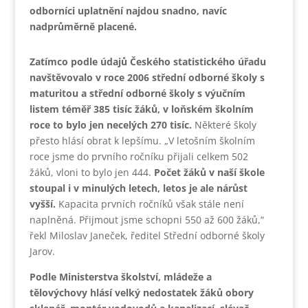
odborníci uplatnění najdou snadno, navíc
nadprůměrně placené.
Zatímco podle údajů Českého statistického úřadu
navštěvovalo v roce 2006 střední odborné školy s
maturitou a střední odborné školy s výučním
listem téměř 385 tisíc žáků, v loňském školním
roce to bylo jen necelých 270 tisíc.
Některé školy
přesto hlásí obrat k lepšímu. „V letošním školním
roce jsme do prvního ročníku přijali celkem 502
žáků, vloni to bylo jen 444.
Počet žáků v naší škole
stoupal i v minulých letech, letos je ale nárůst
vyšší.
Kapacita prvních ročníků však stále není
naplněná. Přijmout jsme schopni 550 až 600 žáků,“
řekl Miloslav Janeček, ředitel Střední odborné školy
Jarov.
Podle Ministerstva školství, mládeže a
tělovýchovy hlásí velký nedostatek žáků obory