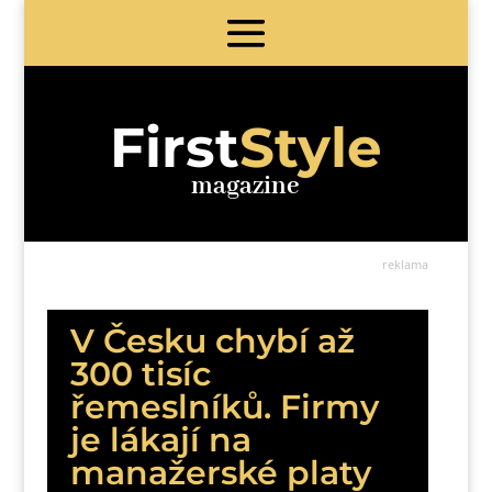
First
Style
magazine
reklama
V Česku chybí až
300 tisíc
řemeslníků. Firmy
je lákají na
manažerské platy