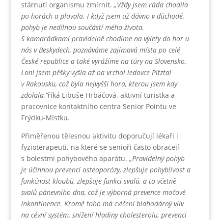
stárnutí organismu zmírnit.
„Vždy jsem ráda chodila
po horách a plavala. I když jsem už dávno v důchodě,
pohyb je nedílnou součástí mého života.
S kamarádkami pravidelně chodíme na výlety do hor u
nás v Beskydech, poznáváme zajímavá místa po celé
České republice a také vyrážíme na túry na Slovensko.
Loni jsem pěšky vyšla až na vrchol ledovce Pitztal
v Rakousku, což byla nejvyšší hora, kterou jsem kdy
zdolala,“
říká Libuše Hrbáčová, aktivní turistka a
pracovnice kontaktního centra Senior Pointu ve
Frýdku-Místku.
Přiměřenou tělesnou aktivitu doporučují lékaři i
fyzioterapeuti, na které se senioři často obracejí
s bolestmi pohybového aparátu.
„
Pravidelný pohyb
je účinnou prevencí osteoporózy, zlepšuje pohyblivost a
funkčnost kloubů, zlepšuje funkci svalů, a to včetně
svalů pánevního dna, což je výborná prevence močové
inkontinence. Kromě toho má cvičení blahodárný vliv
na cévní systém, snížení hladiny cholesterolu, prevenci