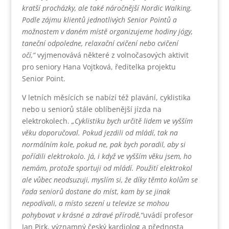
kratší procházky, ale také náročnější Nordic Walking.
Podle zájmu klientů jednotlivých Senior Pointů a
možnostem v daném místě organizujeme hodiny jógy,
taneční odpoledne, relaxační cvičení nebo cvičení
očí,“
vyjmenovává některé z volnočasových aktivit
pro seniory Hana Vojtková, ředitelka projektu
Senior Point.
V letních měsících se nabízí též plavání, cyklistika
nebo u seniorů stále oblíbenější jízda na
elektrokolech.
„Cyklistiku bych určitě lidem ve vyšším
věku doporučoval. Pokud jezdili od mládí, tak na
normálním kole, pokud ne, pak bych poradil, aby si
pořídili elektrokolo. Já, i když ve vyšším věku jsem, ho
nemám, protože sportuji od mládí. Použití elektrokol
ale vůbec neodsuzuji, myslím si, že díky těmto kolům se
řada seniorů dostane do míst, kam by se jinak
nepodívali, a místo sezení u televize se mohou
pohybovat v krásné a zdravé přírodě,“
uvádí profesor
Jan Pirk, významný český kardiolog a přednosta