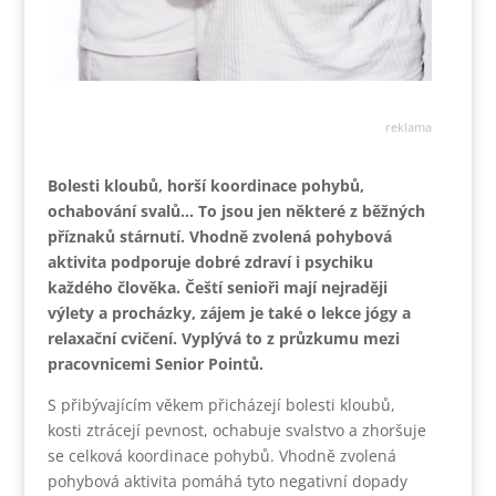
reklama
Bolesti kloubů, horší koordinace pohybů,
ochabování svalů… To jsou jen některé z běžných
příznaků stárnutí. Vhodně zvolená pohybová
aktivita podporuje dobré zdraví i psychiku
každého člověka. Čeští senioři mají nejraději
výlety a procházky, zájem je také o lekce jógy a
relaxační cvičení. Vyplývá to z průzkumu mezi
pracovnicemi Senior Pointů.
S přibývajícím věkem přicházejí bolesti kloubů,
kosti ztrácejí pevnost, ochabuje svalstvo a zhoršuje
se celková koordinace pohybů. Vhodně zvolená
pohybová aktivita pomáhá tyto negativní dopady