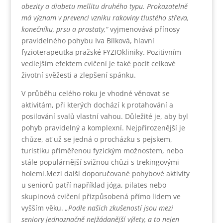
obezity a diabetu mellitu druhého typu. Prokazatelně
má význam v prevenci vzniku rakoviny tlustého střeva,
konečníku, prsu a prostaty,“
vyjmenovává přínosy
pravidelného pohybu Iva Bílková, hlavní
fyzioterapeutka pražské FYZIOkliniky. Pozitivním
vedlejším efektem cvičení je také pocit celkové
životní svěžesti a zlepšení spánku.
V průběhu celého roku je vhodné věnovat se
aktivitám, při kterých dochází k protahování a
posilování svalů vlastní vahou. Důležité je, aby byl
pohyb pravidelný a komplexní. Nejpřirozenější je
chůze, ať už se jedná o procházku s pejskem,
turistiku přiměřenou fyzickým možnostem, nebo
stále populárnější svižnou chůzi s trekingovými
holemi.Mezi další doporučované pohybové aktivity
u seniorů patří například jóga, pilates nebo
skupinová cvičení přizpůsobená přímo lidem ve
vyšším věku.
„Podle našich zkušeností jsou mezi
seniory jednoznačně nejžádanější výlety, a to nejen