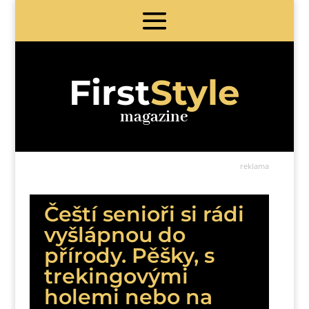
First
Style
magazine
reklama
Čeští senioři si rádi
vyšlápnou do
přírody. Pěšky, s
trekingovými
holemi nebo na