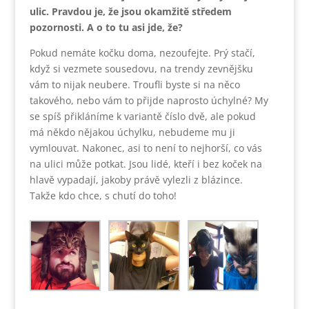
ulic. Pravdou je, že jsou okamžitě středem
pozornosti. A o to tu asi jde, že?
Pokud nemáte kočku doma, nezoufejte. Prý stačí,
když si vezmete sousedovu, na trendy zevnějšku
vám to nijak neubere. Troufli byste si na něco
takového, nebo vám to přijde naprosto úchylné? My
se spíš přikláníme k variantě číslo dvě, ale pokud
má někdo nějakou úchylku, nebudeme mu ji
vymlouvat. Nakonec, asi to není to nejhorší, co vás
na ulici může potkat. Jsou lidé, kteří i bez koček na
hlavě vypadají, jakoby právě vylezli z blázince.
Takže kdo chce, s chutí do toho!