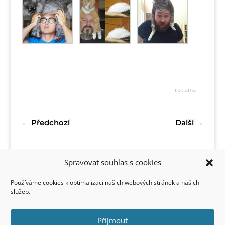
reklama
←
Předchozí
Další
→
Spravovat souhlas s cookies
Používáme cookies k optimalizaci našich webových stránek a našich
služeb.
Příjmout
Kontakt