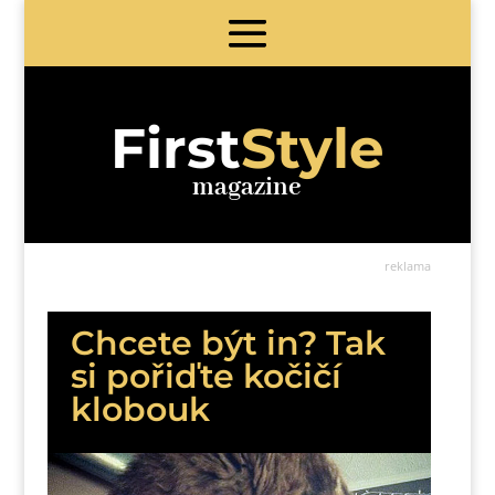
First
Style
magazine
reklama
Chcete být in? Tak
si pořiďte kočičí
klobouk