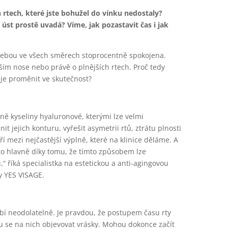
rtech, které jste bohužel do vínku nedostaly?
úst prostě uvadá? Víme, jak pozastavit čas i jak
 sebou ve všech směrech stoprocentně spokojena.
ím nose nebo právě o plnějších rtech. Proč tedy
 je proměnit ve skutečnost?
 kyseliny hyaluronové, kterými lze velmi
t jejich konturu, vyřešit asymetrii rtů, ztrátu plnosti
ří mezi nejčastější výplně, které na klinice děláme. A
e to hlavně díky tomu, že tímto způsobem lze
 říká specialistka na estetickou a anti-agingovou
y YES VISAGE.
obí neodolatelně. Je pravdou, že postupem času rty
ou se na nich objevovat vrásky. Mohou dokonce začít