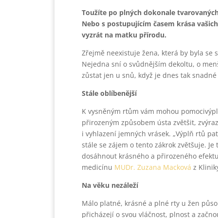
Toužíte po plných dokonale tvarovaných 
Nebo s postupujícím časem krása vašich 
vyzrát na matku přírodu.
Zřejmě neexistuje žena, která by byla se
Nejedna sní o svůdnějším dekoltu, o menš
zůstat jen u snů, když je dnes tak snadné
Stále oblíbenější
K vysněným rtům vám mohou pomocivýplně
přirozeným způsobem ústa zvětšit, zvýrazni
i vyhlazení jemných vrásek. „Výplň rtů pat
stále se zájem o tento zákrok zvětšuje. J
dosáhnout krásného a přirozeného efektu,“
medicínu
MUDr. Zuzana Macková
z Klinik
Na věku nezáleží
Málo platné, krásné a plné rty u žen půs
přicházejí o svou vláčnost, plnost a začn