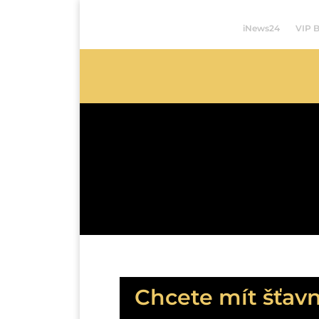
iNews24
VIP 
Chcete mít šťavn