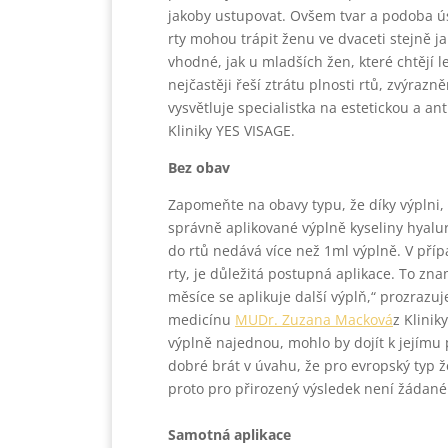
jakoby ustupovat. Ovšem tvar a podoba ús
rty mohou trápit ženu ve dvaceti stejně ja
vhodné, jak u mladších žen, které chtějí leh
nejčastěji řeší ztrátu plnosti rtů, zvýrazn
vysvětluje specialistka na estetickou a a
Kliniky YES VISAGE.
Bez obav
Zapomeňte na obavy typu, že díky výplni, 
správně aplikované výplně kyseliny hyal
do rtů nedává více než 1ml výplně. V přípa
rty, je důležitá postupná aplikace. To zna
měsíce se aplikuje další výplň,“ prozrazuj
medicínu
MUDr. Zuzana Macková
z Klinik
výplně najednou, mohlo by dojít k jejímu
dobré brát v úvahu, že pro evropský typ že
proto pro přirozený výsledek není žádan
Samotná aplikace