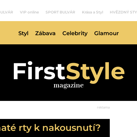
BULVÁR
VIP online
SPORT BULVÁR
Krása a Styl
HVĚZDNÝ STY
Styl
Zábava
Celebrity
Glamour
First
Style
magazine
reklama
até rty k nakousnutí?