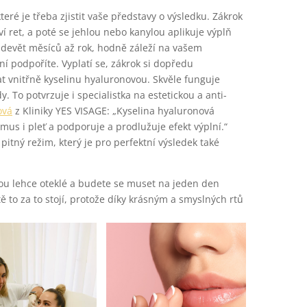
eré je třeba zjistit vaše představy o výsledku. Zákrok
iví ret, a poté se jehlou nebo kanylou aplikuje výplň
a devět měsíců až rok, hodně záleží na vašem
ní podpoříte. Vyplatí se, zákrok si dopředu
 vnitřně kyselinu hyaluronovou. Skvěle funguje
y. To potvrzuje i specialistka na estetickou a anti-
ová
z Kliniky YES VISAGE: „Kyselina hyaluronová
mus i pleť a podporuje a prodlužuje efekt výplní.“
tný režim, který je pro perfektní výsledek také
dou lehce oteklé a budete se muset na jeden den
ě to za to stojí, protože díky krásným a smyslných rtů