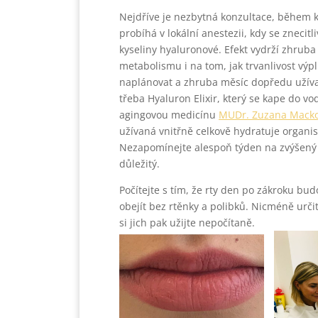
Nejdříve je nezbytná konzultace, během kt
probíhá v lokální anestezii, kdy se znecitl
kyseliny hyaluronové. Efekt vydrží zhrub
metabolismu i na tom, jak trvanlivost výpl
naplánovat a zhruba měsíc dopředu užívat
třeba Hyaluron Elixir, který se kape do vod
agingovou medicínu
MUDr. Zuzana Mack
užívaná vnitřně celkově hydratuje organis
Nezapomínejte alespoň týden na zvýšený pi
důležitý.
Počítejte s tím, že rty den po zákroku bu
obejít bez rtěnky a polibků. Nicméně určit
si jich pak užijte nepočítaně.