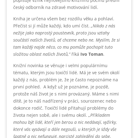
popisuje vznik nejnovějšího knižního počinu přední
český odborník na zdravé motivování lidí.
Kniha je určena všem bez rozdílu věku a pohlaví.
Přečíst si jí může každý, kdo umí číst.
„Nikdo z nás
nežije jako naprostý poustevník, proto jsou vztahy
součástí našich životů, ať chceme nebo ne. Myslím, že si
tam každý najde něco, co mu pomůže pochopit tuto
složitou oblast našich životů,“
říká
Ivo Toman
.
Knižní novinka se věnuje i velmi populárnímu
tématu, kterým jsou toxičtí lidé. Má je ve svém okolí
každý z nás, problém je, že je často nepoznáme na
první pohled. A když už je poznáme, je pozdě,
protože náš život je s nimi provázaný. Máme s nimi
dítě, je to náš nadřízený v práci, sourozenec nebo
dokonce rodič. Toxičtí lidé přitahují problémy do
života nejen sobě, ale i svému okolí.
„Příkladem
mohou být lidé, kteří jen berou a nic nedávají, vyžírky,
které vás vysávají a dále negouši, u kterých je ´vždy vše
špatně a nic nefunguje´, narcisté zahledění do sebe,