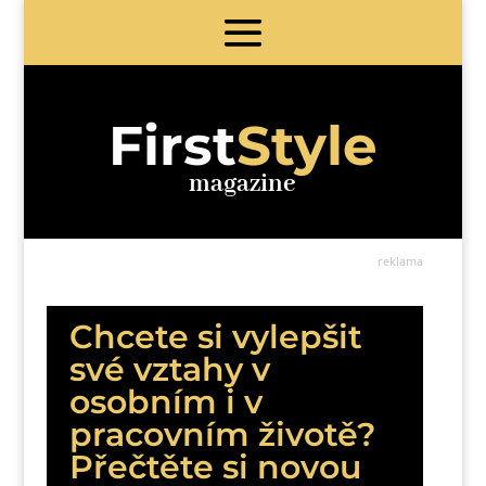
First
Style
magazine
reklama
Chcete si vylepšit
své vztahy v
osobním i v
pracovním životě?
Přečtěte si novou