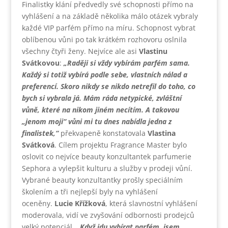
Finalistky klání předvedly své schopnosti přímo na
vyhlášení a na základě několika málo otázek vybraly
každé VIP parfém přímo na míru. Schopnost vybrat
oblíbenou vůni po tak krátkém rozhovoru oslnila
všechny čtyři ženy. Nejvíce ale asi
Vlastinu
Svátkovou
:
„Raději si vždy vybírám parfém sama.
Každý si totiž vybírá podle sebe, vlastních nálad a
preferencí. Skoro nikdy se nikdo netrefil do toho, co
bych si vybrala já. Mám ráda netypické, zvláštní
vůně, které na nikom jiném necítím. A takovou
„jenom moji“ vůni mi tu dnes nabídla jedna z
finalistek,“
překvapeně konstatovala
Vlastina
Svátková
. Cílem projektu Fragrance Master bylo
oslovit co nejvíce beauty konzultantek parfumerie
Sephora a vylepšit kulturu a služby v prodeji vůní.
Vybrané beauty konzultantky prošly speciálním
školením a tři nejlepší byly na vyhlášení
oceněny.
Lucie Křížková
, která slavnostní vyhlášení
moderovala, vidí ve zvyšování odbornosti prodejců
velký potenciál.
„Když jdu vybírat parfém, jsem