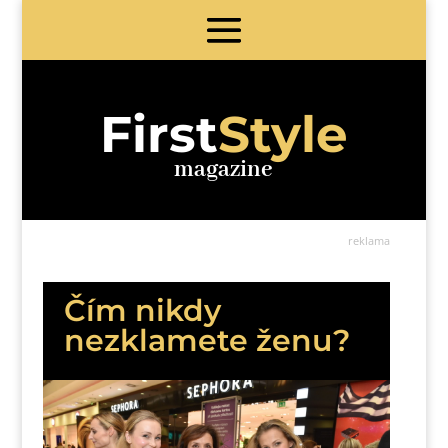
First
Style
magazine
reklama
Čím nikdy
nezklamete ženu?