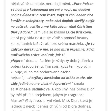
nějak vůně zamiluje, nerada ji mění.
„Pure Poison
se hodí pro každodenní nošení a navíc mi dodává
pocit svůdnosti a ženskosti. Když si chci dodat více
kuráže a sebejistoty, nebo chci doplnit skvělý outfit
na večírek, ucítíte z mé kůže závan vůně Christian
Dior J’Adore,“
usmívala se krásná
Lucie Křížková
,
která prý ráda nakupuje vůně s pomocí beauty
konzultantek každý rok i pro svého manžela.
„Je to
vždycky dárek i pro mě. Je nad míru příjemné, když
muž vašeho srdce voní tak, jak si
přejete,“
dodala. Parfém je vždycky dobrý dárek a
potěší každou ženu. Tím spíš, když ten, kdo vůni
kupuje, ví, co má obdarovaná osoba
nejraději.
„Parfémy dostávám od mého muže, ale
vždy jedině na mé vlastní doporučení,“
smála
se
Michaela Badinková
. A kdo jiný, než právě Dior
by měl přijít s projektem, jakým je Fragrance
Master? Vždyť svou první vůni, Miss Dior, která je
jednou z nejoblíbenějších vůní od Diora dodnes,