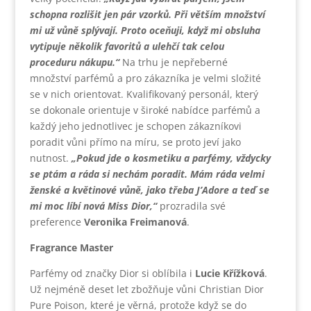
schopna rozlišit jen pár vzorků. Při větším množství
mi už vůně splývají. Proto oceňuji, když mi obsluha
vytipuje několik favoritů a ulehčí tak celou
proceduru nákupu.“
Na trhu je nepřeberné
množství parfémů a pro zákazníka je velmi složité
se v nich orientovat. Kvalifikovaný personál, který
se dokonale orientuje v široké nabídce parfémů a
každý jeho jednotlivec je schopen zákazníkovi
poradit vůni přímo na míru, se proto jeví jako
nutnost.
„Pokud jde o kosmetiku a parfémy, vždycky
se ptám a ráda si nechám poradit. Mám ráda velmi
ženské a květinové vůně, jako třeba J’Adore a teď se
mi moc líbí nová Miss Dior,“
prozradila své
preference
Veronika Freimanová
.
Fragrance Master
Parfémy od značky Dior si oblíbila i
Lucie Křížková
.
Už nejméně deset let zbožňuje vůni Christian Dior
Pure Poison, které je věrná, protože když se do