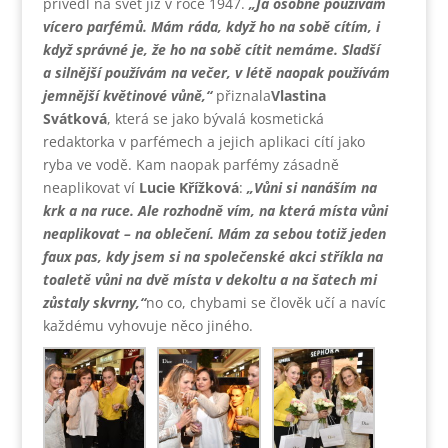
přivedl na svět již v roce 1947.
„Já osobně používám
vícero parfémů. Mám ráda, když ho na sobě cítím, i
když správné je, že ho na sobě cítit nemáme. Sladší
a silnější používám na večer, v létě naopak používám
jemnější květinové vůně,“
přiznala
Vlastina
Svátková
, která se jako bývalá kosmetická
redaktorka v parfémech a jejich aplikaci cítí jako
ryba ve vodě. Kam naopak parfémy zásadně
neaplikovat ví
Lucie Křížková
:
„Vůni si nanáším na
krk a na ruce. Ale rozhodně vím, na která místa vůni
neaplikovat – na oblečení. Mám za sebou totiž jeden
faux pas, kdy jsem si na společenské akci stříkla na
toaletě vůni na dvě místa v dekoltu a na šatech mi
zůstaly skvrny,“
no co, chybami se člověk učí a navíc
každému vyhovuje něco jiného.