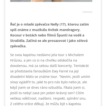
reklama
Řeč je o mladé zpěvačce Nelly (17), kterou zatím
spíš známe z muzikálu Kvítek mandragory,
Kocour v botách nebo filmů Špunti na vodě a
Strašidla. Začíná se ale prosazovat i jako sólová
zpěvačka.
Se svou kapelou nedávno jela tour s Michalem
Hrůzou, a jen co si na chvilku odskočila na
dovolenou, má za sebou další koncerty. Tentokrát
se představila fanouškům Ewy Farné na její
divadelní Málo se známe tour. “Nevím, jestli umím
slovy vyjádřit to, jaké to pro nás bylo nebo je, ale
když jsem se dnes ráno vzbudila, říkala jsem si,
jestli to nebyl zase jen jeden krásný sen? Cítím
velikou vděčnost, nadšení, respekt, splnění snu.
Z celého srdce děkuji, že můžu být s kapelou