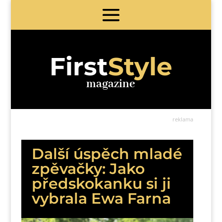
First
Style
magazine
reklama
Další úspěch mladé
zpěvačky: Jako
předskokanku si ji
vybrala Ewa Farna