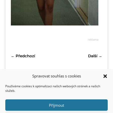
reklama
←
Předchozí
Další
→
Spravovat souhlas s cookies
Používáme cookies k optimalizaci našich webových stránek a našich
služeb.
Příjmout
Kontakt