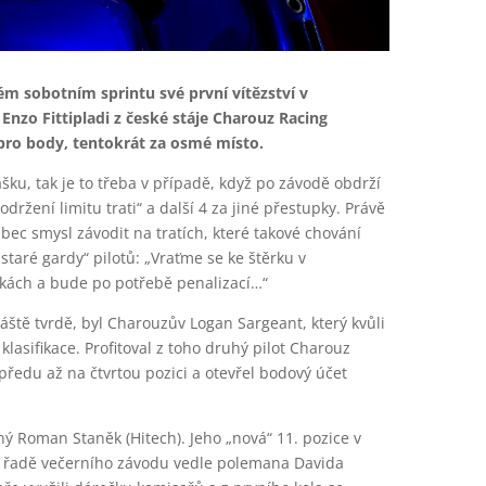
m sobotním sprintu své první vítězství v
Enzo Fittipladi z české stáje Charouz Racing
 pro body, tentokrát za osmé místo.
ašku, tak je to třeba v případě, když po závodě obdrží
ržení limitu trati“ a další 4 za jiné přestupky. Právě
bec smysl závodit na tratích, které takové chování
 staré gardy“ pilotů: „Vraťme se ke štěrku v
kách a bude po potřebě penalizací…“
vláště tvrdě, byl Charouzův Logan Sargeant, který kvůli
 klasifikace. Profitoval z toho druhý pilot Charouz
předu až na čtvrtou pozici a otevřel bodový účet
ý Roman Staněk (Hitech). Jeho „nová“ 11. pozice v
í řadě večerního závodu vedle polemana Davida