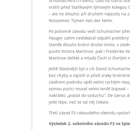
Schumachera (Trident). Oba na startu dob
vrátili před Staňkovým týmovým kolegou 
– ale ne dlouho: při druhém nájezdu na 
Nizozemec Tijmen Van der Helm.
Po polovině závodu vedl Schumacher před
Hauger zatím nedokázal odpálit podobný 
Staněk dlouho bránil druhé místo, v závě
pustit Victora Martinse, pak i Frederika 
Martinse defekt a mladý Čech si čtvrtým m
Ještě šťastnější byl v cíli David Schumach
bez chyby a zajistil si před zraky bratrán
závěrem podniku opět velmi rychlým Hauge
osmou pozici musel velmi tvrdě bojovat – z
nakrátko „poslal do vzduchu“. De Gerus d
jede lépe, než se od něj čekalo.
Třetí závod F3 rakouského víkendu vystart
Výsledek 2. sobotního závodu F3 ve Spie