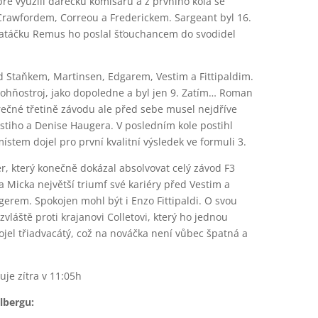
ře využili dárečku komisařů a z prvního kola se
Crawfordem, Correou a Frederickem. Sargeant byl 16.
zatáčku Remus ho poslal šťouchancem do svodidel
 Staňkem, Martinsen, Edgarem, Vestim a Fittipaldim.
ohňostroj, jako dopoledne a byl jen 9. Zatím… Roman
rečné třetině závodu ale před sebe musel nejdříve
Vestiho a Denise Haugera. V posledním kole postihl
ístem dojel pro první kvalitní výsledek ve formuli 3.
er, který konečně dokázal absolvovat celý závod F3
ka Micka největší triumf své kariéry před Vestim a
rem. Spokojen mohl být i Enzo Fittipaldi. O svou
vláště proti krajanovi Colletovi, který ho jednou
ojel třiadvacátý, což na nováčka není vůbec špatná a
uje zítra v 11:05h
lbergu: