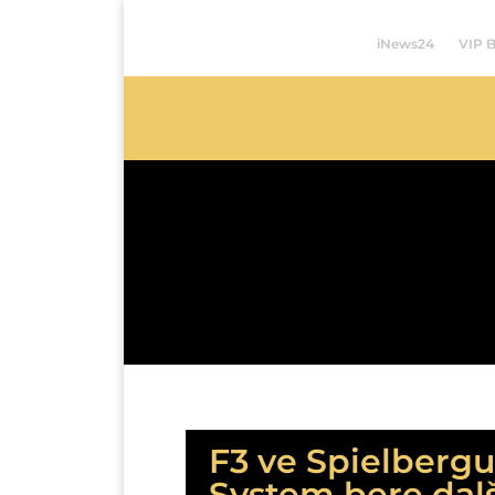
iNews24
VIP 
F3 ve Spielberg
System bere dalš