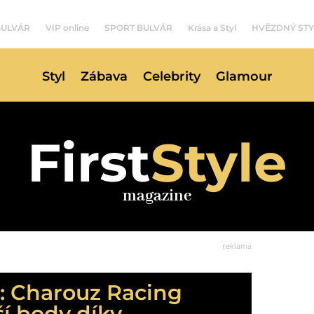
BULVÁR
VIP online
SPORT BULVÁR
Krása a Styl
HVĚZDNÝ STY
Styl
Zábava
Celebrity
Glamour
First
Style
magazine
reklama
u: Charouz Racing
í body díky