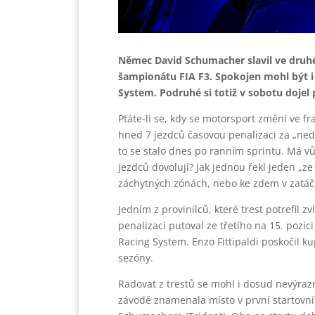
Němec David Schumacher slavil ve druhé
šampionátu FIA F3. Spokojen mohl být i 
System. Podruhé si totiž v sobotu dojel
Ptáte-li se, kdy se motorsport změní ve fr
hned 7 jezdců časovou penalizaci za „nedod
to se stalo dnes po ranním sprintu. Má vů
jezdců dovolují? Jak jednou řekl jeden „ze
záchytných zónách, nebo ke zdem v zatáč
Jedním z provinilců, které trest potrefil z
penalizaci putoval ze třetího na 15. pozici
Racing System. Enzo Fittipaldi poskočil ku
sezóny.
Radovat z trestů se mohl i dosud nevýrazn
závodě znamenala místo v první startovn