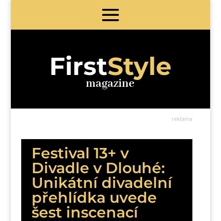
First
Style
magazine
reklama
Festival 13+ v
Divadle v Dlouhé:
Unikátní divadelní
přehlídka uvede
šest inscenací