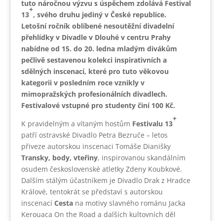
tuto náročnou výzvu s úspěchem zdolává Festival
+
13
, svého druhu jediný v České republice.
Letošní ročník oblíbené nesoutěžní divadelní
přehlídky v Divadle v Dlouhé v centru Prahy
nabídne od 15. do 20. ledna mladým divákům
pečlivě sestavenou kolekci inspirativních a
sdělných inscenací, které pro tuto věkovou
kategorii v posledním roce vznikly v
mimopražských profesionálních divadlech.
Festivalové vstupné pro studenty činí 100 Kč.
+
K pravidelným a vítaným hostům
Festivalu 13
patří ostravské Divadlo Petra Bezruče – letos
přiveze autorskou inscenaci Tomáše Dianišky
Transky, body, vteřiny
, inspirovanou skandálním
osudem československé atletky Zdeny Koubkové.
Dalším stálým účastníkem je Divadlo Drak z Hradce
Králové, tentokrát se představí s autorskou
inscenací
Cesta
na motivy slavného románu Jacka
Kerouaca On the Road a dalších kultovních děl