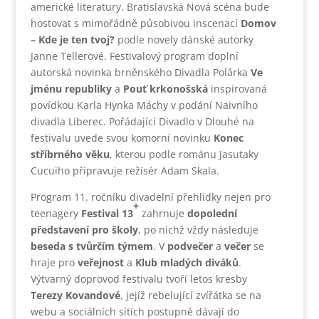
americké literatury. Bratislavská Nová scéna bude
hostovat s mimořádně působivou inscenací
Domov
– Kde je ten tvoj?
podle novely dánské autorky
Janne Tellerové. Festivalový program doplní
autorská novinka brněnského Divadla Polárka
Ve
jménu republiky
a
Pouť krkonošská
inspirovaná
povídkou Karla Hynka Máchy v podání Naivního
divadla Liberec. Pořádající Divadlo v Dlouhé na
festivalu uvede svou komorní novinku
Konec
stříbrného věku
, kterou podle románu Jasutaky
Cucuiho připravuje režisér Adam Skala.
Program 11. ročníku divadelní přehlídky nejen pro
+
teenagery
Festival 13
zahrnuje
dopolední
představení pro školy
, po nichž vždy následuje
beseda s tvůrčím týmem
. V
podvečer
a
večer
se
hraje pro
veřejnost
a
Klub mladých diváků
.
Výtvarný doprovod festivalu tvoří letos kresby
Terezy Kovandové
, jejíž rebelující zvířátka se na
webu a sociálních sítích postupně dávají do