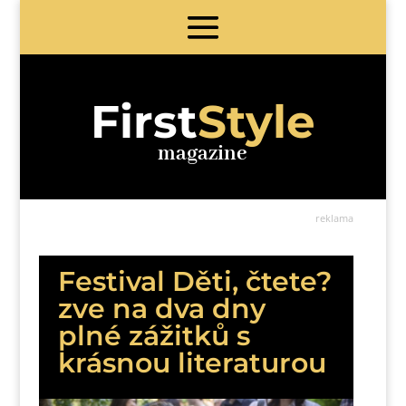
First
Style
magazine
reklama
Festival Děti, čtete?
zve na dva dny
plné zážitků s
krásnou literaturou