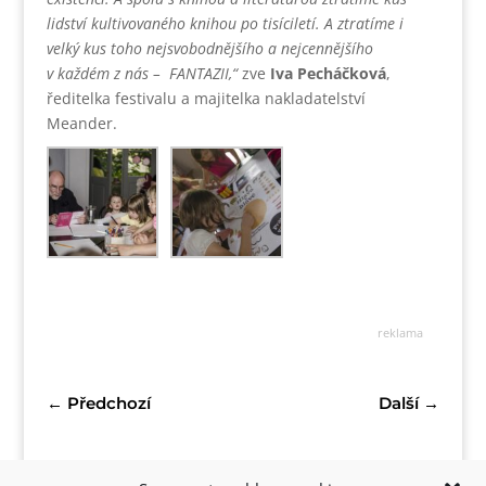
lidství kultivovaného knihou po tisíciletí. A ztratíme i
velký kus toho nejsvobodnějšího a nejcennějšího
v každém z nás – FANTAZII,“
zve
Iva Pecháčková
,
ředitelka festivalu a majitelka nakladatelství
Meander.
reklama
←
Předchozí
Další
→