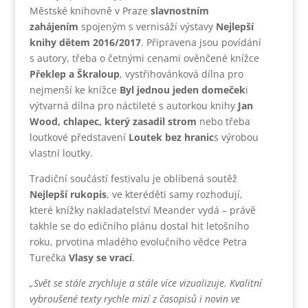
Městské knihovně v Praze
slavnostním
zahájením
spojeným s vernisáží výstavy
Nejlepší
knihy dětem 2016/2017
. Připravena jsou povídání
s autory, třeba o četnými cenami ověnčené knížce
Překlep a Škraloup
, vystřihovánková dílna pro
nejmenší ke knížce
Byl jednou jeden domeček
i
výtvarná dílna pro náctileté s autorkou knihy
Jan
Wood, chlapec, který zasadil strom
nebo třeba
loutkové představení
Loutek bez hranic
s výrobou
vlastní loutky.
Tradiční součástí festivalu je oblíbená soutěž
Nejlepší rukopis
, ve kteréděti samy rozhodují,
které knížky nakladatelství Meander vydá – právě
takhle se do edičního plánu dostal hit letošního
roku, prvotina mladého evolučního vědce Petra
Turečka
Vlasy se vrací
.
„Svět se stále zrychluje a stále více vizualizuje. Kvalitní
vybroušené texty rychle mizí z časopisů i novin ve