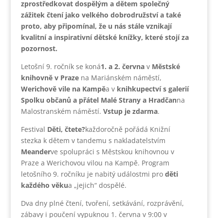
zprostředkovat dospělým a dětem společný
zážitek čtení jako velkého dobrodružství a také
proto, aby připomínal, že u nás stále vznikají
kvalitní a inspirativní dětské knížky, které stojí za
pozornost.
Letošní 9. ročník se koná
1. a 2. června
v
Městské
knihovně v Praze
na Mariánském náměstí,
Werichově vile na Kampě
a v
knihkupectví s galerií
Spolku občanů a přátel Malé Strany a Hradčan
na
Malostranském náměstí.
Vstup je zdarma
.
Festival
Děti, čtete?
každoročně pořádá Knižní
stezka k dětem v tandemu s nakladatelstvím
Meander
ve spolupráci s Městskou knihovnou v
Praze a Werichovou vilou na Kampě. Program
letošního 9. ročníku je nabitý událostmi pro
děti
každého věku
a „jejich“ dospělé.
Dva dny plné čtení, tvoření, setkávání, rozprávění,
zábavy i poučení vypuknou 1. června v 9:00 v