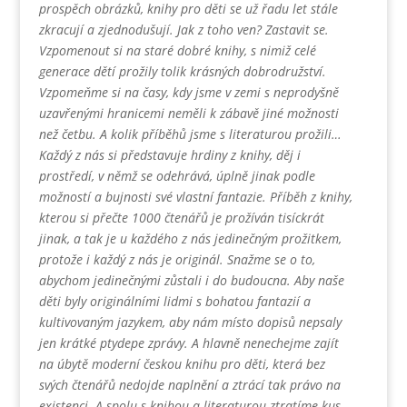
prospěch obrázků, knihy pro děti se už řadu let stále
zkracují a zjednodušují. Jak z toho ven? Zastavit se.
Vzpomenout si na staré dobré knihy, s nimiž celé
generace dětí prožily tolik krásných dobrodružství.
Vzpomeňme si na časy, kdy jsme v zemi s neprodyšně
uzavřenými hranicemi neměli k zábavě jiné možnosti
než četbu. A kolik příběhů jsme s literaturou prožili…
Každý z nás si představuje hrdiny z knihy, děj i
prostředí, v němž se odehrává, úplně jinak podle
možností a bujnosti své vlastní fantazie. Příběh z knihy,
kterou si přečte 1000 čtenářů je prožíván tisíckrát
jinak, a tak je u každého z nás jedinečným prožitkem,
protože i každý z nás je originál. Snažme se o to,
abychom jedinečnými zůstali i do budoucna. Aby naše
děti byly originálními lidmi s bohatou fantazií a
kultivovaným jazykem, aby nám místo dopisů nepsaly
jen krátké ptydepe zprávy. A hlavně nenechejme zajít
na úbytě moderní českou knihu pro děti, která bez
svých čtenářů nedojde naplnění a ztrácí tak právo na
existenci. A spolu s knihou a literaturou ztratíme kus