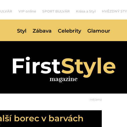
BULVÁR
VIP online
SPORT BULVÁR
Krása a Styl
HVĚZDNÝ STY
Styl
Zábava
Celebrity
Glamour
First
Style
magazine
reklama
alší borec v barvách
!