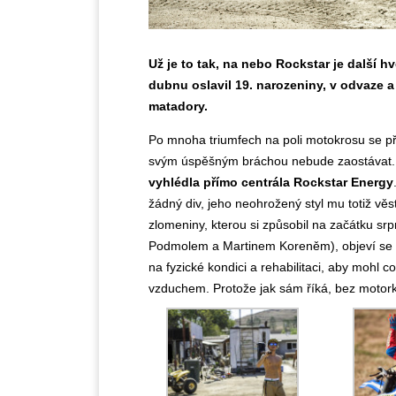
Už je to tak, na nebo Rockstar je další h
dubnu oslavil 19. narozeniny, v odvaze a
matadory.
Po mnoha triumfech na poli motokrosu se pře
svým úspěšným bráchou nebude zaostávat. Fil
vyhlédla přímo centrála Rockstar Energy
žádný div, jeho neohrožený styl mu totiž věst
zlomeniny, kterou si způsobil na začátku s
Podmolem a Martinem Koreněm), objeví se
na fyzické kondici a rehabilitaci, aby mohl 
vzduchem. Protože jak sám říká, bez motork