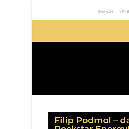
iNews24
VIP 
Filip Podmol – d
Rockstar Energy