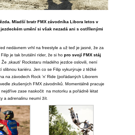
vězda. Mladší bratr FMX závodníka Libora letos v
 jezdeckém umění si však nezadá ani s ostřílenými
d nedávnem vrhl na freestyle a už teď je jasné, že za
ip je tak brutální rider, že si ho
pro svojí FMX stáj
. Že ‚skauti‘ Rockstaru mladého jezdce oslovili, není
í slibnou kariéru. Jen co se Filip vykurýruje z těžké
rpna na závodech Rock ’n’ Ride (pořádaných Liborem
 vedle zkušených FMX závodníků. Momentálně pracuje
co nejdříve zase naskočit na motorku a pořádně létat
.
y a adrenalinu neumí žít