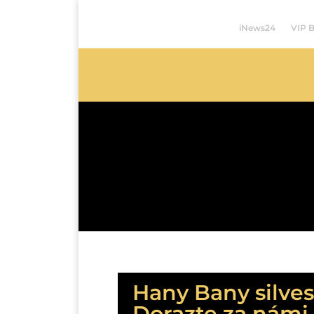
iNews24
VIP 
Hany Bany silves
Dorazte za námi