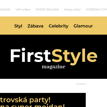
BULVÁR
VIP online
SPORT BULVÁR
Krása a Styl
HVĚZDNÝ STY
Styl
Zábava
Celebrity
Glamour
First
Style
magazine
reklama
trovská party!
 na super mejdan!