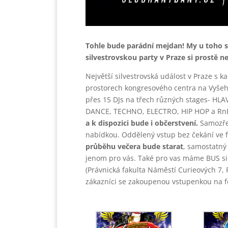
Tohle bude parádní mejdan! My u toho 
silvestrovskou party v Praze si prostě 
Největší silvestrovská událost v Praze s k
prostorech kongresového centra na Vyšeh
přes 15 DJs na třech různých stages- HLA
DANCE, TECHNO, ELECTRO, HIP HOP a R
a k dispozici bude i občerstvení.
Samozřej
nabídkou. Oddělený vstup bez čekání ve 
průběhu večera bude starat
, samostatný 
jenom pro vás. Také pro vas máme BUS sil
(Právnická fakulta Náměstí Curieových 7, 
zákazníci se zakoupenou vstupenkou na fe