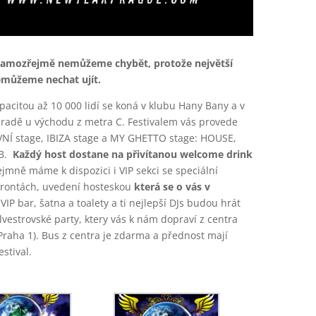
samozřejmě nemůžeme chybět, protože největší
nemůžeme nechat ujít.
apacitou až 10 000 lidí se koná v klubu Hany Bany a v
radě u východu z metra C. Festivalem vás provede
VNÍ stage, IBIZA stage a MY GHETTO stage: HOUSE,
nB.
Každý host dostane na přivítanou welcome drink
mně máme k dispozici i VIP sekci se speciální
frontách, uvedení hosteskou
která se o vás v
VIP bar, šatna a toalety a ti nejlepší DJs budou hrát
vestrovské party, ktery vás k nám dopraví z centra
Praha 1). Bus z centra je zdarma a přednost mají
stival.