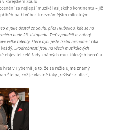
i v korejském Soulu.
 ocenění za nejlepší muzikál asijského kontinentu – již
 příběh patří vůbec k neznámějším milostným
eo a Julie
dostal ze Soulu, přes Hlubokou, kde se na
emiéra bude 23. listopadu. Teď v pondělí a v úterý
ové velké talenty, které nyní ještě třeba neznáme,“
říká
u každý.
„Podrobnosti jsou na všech muzikálových
také objevitel celé řady známých muzikálových herců a
e hrát v Hybernii je to, že se režie ujme známý
an Štolpa, což je vlastně taky „režisér z ulice“,