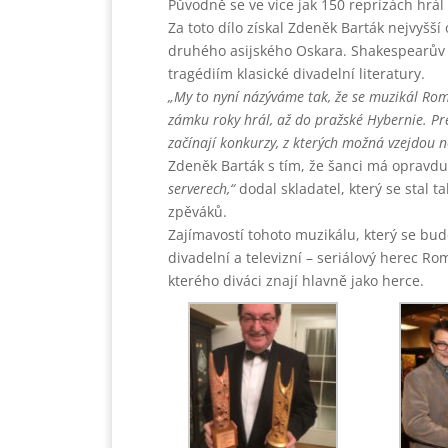
Původně se ve více jak 150 reprízách hrál 
Za toto dílo získal Zdeněk Barták nejvyšší
druhého asijského Oskara. Shakespearův
tragédiím klasické divadelní literatury.
„My to nyní názýváme tak, že se muzikál Rom
zámku roky hrál, až do pražské Hybernie. Pr
začínají konkurzy, z kterých možná vzejdou n
Zdeněk Barták s tím, že šanci má opravd
serverech,“
dodal skladatel, který se stal 
zpěváků.
Zajímavostí tohoto muzikálu, který se bud
divadelní a televizní – seriálový herec Rom
kterého diváci znají hlavně jako herce.