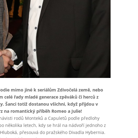
lodie mimo jiné k seriálům Zdivočelá země, nebo
lem celé řady mladé generace zpěváků či herců z
. Šanci totiž dostanou všichni, když přijdou v
rz na romantický příběh Romeo a Julie!
návisti rodů Monteků a Capuletů podle předlohy
 několika letech, kdy se hrál na nádvoří jednoho z
Hluboká, přesouvá do pražského Divadla Hybernia.