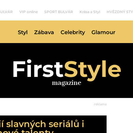
BULVÁR
VIP online
SPORT BULVÁR
Krása a Styl
HVĚZDNÝ STY
Styl
Zábava
Celebrity
Glamour
First
Style
magazine
reklama
 slavných seriálů i
nové talenty