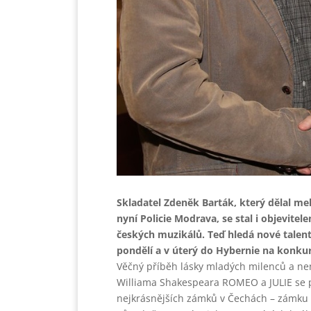
Skladatel Zdeněk Barták, který dělal me
nyní Policie Modrava, se stal i objevite
českých muzikálů. Teď hledá nové talenty
pondělí a v úterý do Hybernie na konku
Věčný příběh lásky mladých milenců a ne
Williama Shakespeara ROMEO a JULIE se po
nejkrásnějších zámků v Čechách – zámku 