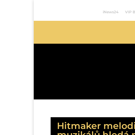
iNews24
VIP 
Hitmaker melodií
muzikálů hledá 