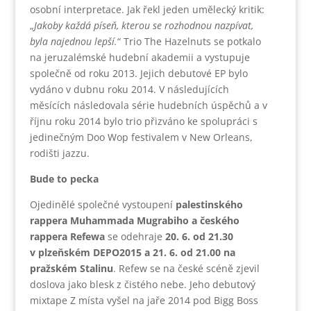
osobní interpretace. Jak řekl jeden umělecký kritik:
„
Jakoby každá píseň, kterou se rozhodnou nazpívat,
byla najednou lepší.
“ Trio The Hazelnuts se potkalo
na jeruzalémské hudební akademii a vystupuje
společně od roku 2013. Jejich debutové EP bylo
vydáno v dubnu roku 2014. V následujících
měsících následovala série hudebních úspěchů a v
říjnu roku 2014 bylo trio přizváno ke spolupráci s
jedinečným Doo Wop festivalem v New Orleans,
rodišti jazzu.
Bude to pecka
Ojedinělé společné vystoupení
palestinského
rappera Muhammada Mugrabiho a českého
rappera
Refewa
se odehraje
20. 6. od 21.30
v plzeňském DEPO2015 a 21. 6. od 21.00 na
pražském Stalinu
. Refew se na české scéně zjevil
doslova jako blesk z čistého nebe. Jeho debutový
mixtape Z místa vyšel na jaře 2014 pod Bigg Boss