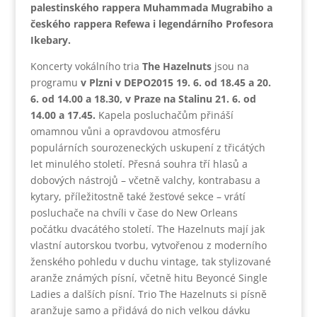
palestinského rappera Muhammada Mugrabiho a
českého rappera Refewa i legendárního Profesora
Ikebary.
Koncerty vokálního tria
The Hazelnuts
jsou na
programu
v Plzni v DEPO2015
19. 6. od 18.45 a 20.
6. od 14.00 a 18.30, v
Praze na Stalinu 21. 6. od
14.00 a 17.45.
Kapela posluchačům přináší
omamnou vůni a opravdovou atmosféru
populárních sourozeneckých uskupení z třicátých
let minulého století. Přesná souhra tří hlasů a
dobových nástrojů – včetně valchy, kontrabasu a
kytary, příležitostně také žesťové sekce – vrátí
posluchače na chvíli v čase do New Orleans
počátku dvacátého století. The Hazelnuts mají jak
vlastní autorskou tvorbu, vytvořenou z moderního
ženského pohledu v duchu vintage, tak stylizované
aranže známých písní, včetně hitu Beyoncé Single
Ladies a dalších písní. Trio The Hazelnuts si písně
aranžuje samo a přidává do nich velkou dávku