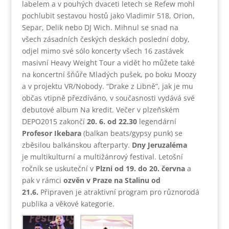
labelem a v pouhých dvaceti letech se Refew mohl
pochlubit sestavou hostů jako Vladimir 518, Orion,
Separ, Delik nebo DJ Wich. Mihnul se snad na
všech zásadních českých deskách poslední doby,
odjel mimo své sólo koncerty všech 16 zastávek
masivní Heavy Weight Tour a vidět ho můžete také
na koncertní šňůře Mladých pušek, po boku Moozy
a v projektu VR/Nobody. “Drake z Libně”, jak je mu
občas vtipně přezdíváno, v současnosti vydává své
debutové album Na kredit. Večer v plzeňském
DEPO2015 zakončí
20. 6. od 22.30
legendární
Profesor Ikebara
(balkan beats/gypsy punk) se
zběsilou balkánskou afterparty.
Dny Jeruzaléma
je multikulturní a multižánrový festival. Letošní
ročník se uskuteční v
Plzni od 19. do 20. června
a
pak v rámci
ozvěn v Praze na Stalinu
od
21.6.
Připraven je atraktivní program pro různorodá
publika a věkové kategorie.