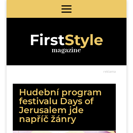
First
Style
magazine
reklama
Hudební program
festivalu Days of
Jerusalem jde
napříč žánry