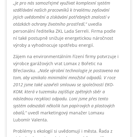
„Je pro nás samozřejmé využívat komplexní systém
vzdělávání našich pracovníků k trvalému zvyšování
jejich uvědomění a získávání potřebných znalostí v
otázkách ochrany životního prostředí,“
uvedla
personální ředitelka ZKL Lada Serreli. Firma podle
ní také postupně snižuje energetickou náročnost
výroby a vyhodnocuje spotřebu energií.
Zájem na environmentálním řízení firmy potvrzuje i
výrobce garážových vrat Lomax z Bořetic na
Břeclavsku. „
Naše výrobní technologie je postavena na
tom, aby vznikalo minimální množství odpadů. V roce
2012 jsme také uzavřeli smlouvu se společností EKO-
KOM, která v tuzemsku zajišťuje zpětných sběr a
následnou recyklaci odpadu. Loni jsme přes tento
systém odevzdali několik tun papírových a plastových
obalů,“
uvedl marketingový manažer Lomaxu
Lubomír Valenta.
Problémy s ekologií si uvědomují i města. Řada z