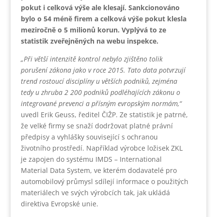
pokut i celková výše ale klesají. Sankcionováno
bylo o 54 méně firem a celková výše pokut klesla
meziročně o 5 milionů korun. Vyplývá to ze
statistik zveřejněných na webu inspekce.
„Při větší intenzitě kontrol nebylo zjištěno tolik
porušení zákona jako v roce 2015. Tato data potvrzují
trend rostoucí disciplíny u větších podniků, zejména
tedy u zhruba 2 200 podniků podléhajících zákonu o
integrované prevenci a přísným evropským normám,“
uvedl Erik Geuss, ředitel ČIŽP. Ze statistik je patrné,
že velké firmy se snaží dodržovat platné právní
předpisy a vyhlášky související s ochranou
životního prostředí. Například výrobce ložisek ZKL
je zapojen do systému IMDS – International
Material Data System, ve kterém dodavatelé pro
automobilový průmysl sdílejí informace o použitých
materiálech ve svých výrobcích tak, jak ukládá
direktiva Evropské unie.