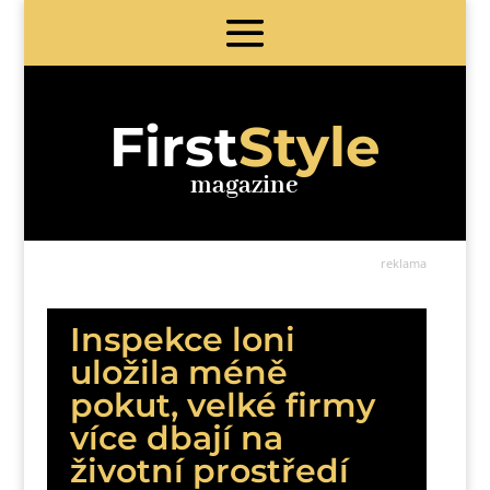
First
Style
magazine
reklama
Inspekce loni
uložila méně
pokut, velké firmy
více dbají na
životní prostředí