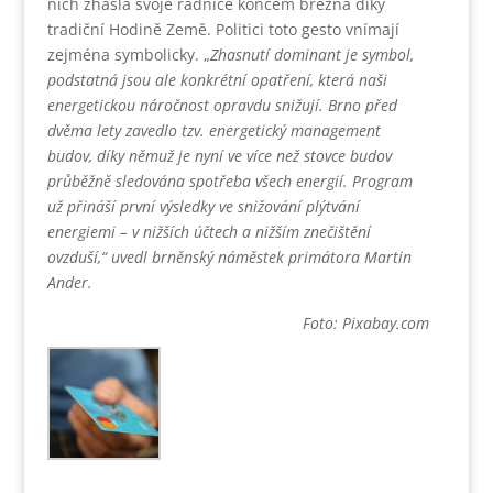
nich zhasla svoje radnice koncem března díky
tradiční Hodině Země. Politici toto gesto vnímají
zejména symbolicky. „
Zhasnutí dominant je symbol,
podstatná jsou ale konkrétní opatření, která naši
energetickou náročnost opravdu snižují. Brno před
dvěma lety zavedlo tzv. energetický management
budov, díky němuž je nyní ve více než stovce budov
průběžně sledována spotřeba všech energií. Program
už přináší první výsledky ve snižování plýtvání
energiemi – v nižších účtech a nižším znečištění
ovzduší,“
uvedl brněnský náměstek primátora Martin
Ander.
Foto: Pixabay.com