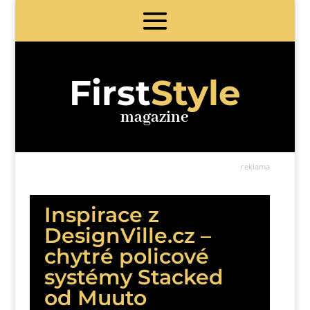
First
Style
magazine
reklama
Inspirace z
DesignVille.cz –
chytré policové
systémy Stacked
od Muuto