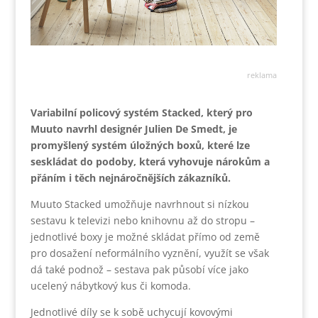
reklama
Variabilní policový systém Stacked, který pro
Muuto navrhl designér Julien De Smedt, je
promyšlený systém úložných boxů, které lze
seskládat do podoby, která vyhovuje nárokům a
přáním i těch nejnáročnějších zákazníků.
Muuto Stacked umožňuje navrhnout si nízkou
sestavu k televizi nebo knihovnu až do stropu –
jednotlivé boxy je možné skládat přímo od země
pro dosažení neformálního vyznění, využít se však
dá také podnož – sestava pak působí více jako
ucelený nábytkový kus či komoda.
Jednotlivé díly se k sobě uchycují kovovými