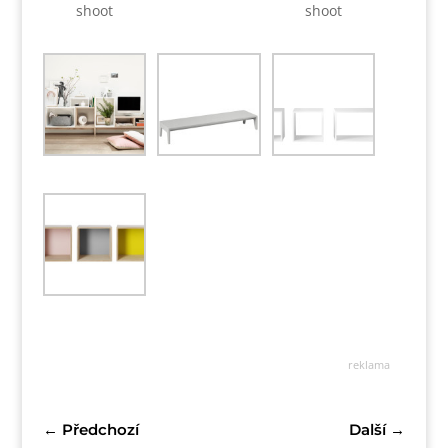
shoot
shoot
reklama
←
Předchozí
Další
→