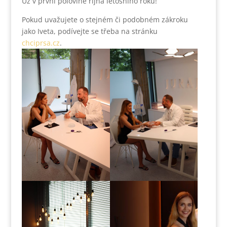
Už v první polovině října letošního roku!
Pokud uvažujete o stejném či podobném zákroku
jako Iveta, podívejte se třeba na stránku
chciprsa.cz
.