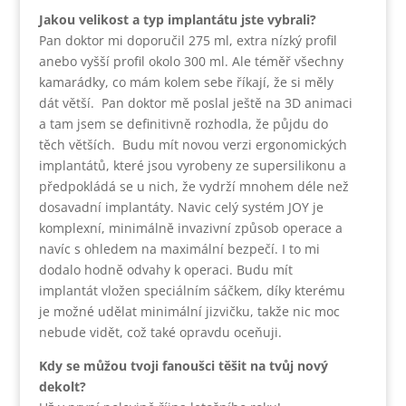
Jakou velikost a typ implantátu jste vybrali?
Pan doktor mi doporučil 275 ml, extra nízký profil
anebo vyšší profil okolo 300 ml. Ale téměř všechny
kamarádky, co mám kolem sebe říkají, že si měly
dát větší. Pan doktor mě poslal ještě na 3D animaci
a tam jsem se definitivně rozhodla, že půjdu do
těch větších. Budu mít novou verzi ergonomických
implantátů, které jsou vyrobeny ze supersilikonu a
předpokládá se u nich, že vydrží mnohem déle než
dosavadní implantáty. Navic celý systém JOY je
komplexní, minimálně invazivní způsob operace a
navíc s ohledem na maximální bezpečí. I to mi
dodalo hodně odvahy k operaci. Budu mít
implantát vložen speciálním sáčkem, díky kterému
je možné udělat minimální jizvičku, takže nic moc
nebude vidět, což také opravdu oceňuji.
Kdy se můžou tvoji fanoušci těšit na tvůj nový
dekolt?