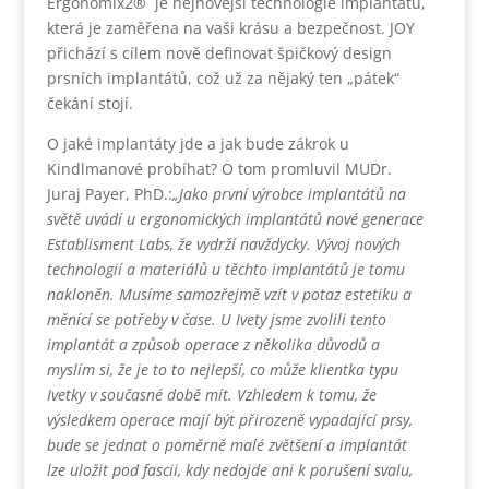
Ergonomix2® je nejnovější technologie implantátů,
která je zaměřena na vaši krásu a bezpečnost. JOY
přichází s cílem nově definovat špičkový design
prsních implantátů, což už za nějaký ten „pátek“
čekání stojí.
O jaké implantáty jde a jak bude zákrok u
Kindlmanové probíhat? O tom promluvil MUDr.
Juraj Payer, PhD.:
„Jako první výrobce implantátů na
světě uvádí u ergonomických implantátů nové generace
Establisment Labs, že vydrží navždycky. Vývoj nových
technologií a materiálů u těchto implantátů je tomu
nakloněn. Musíme samozřejmě vzít v potaz estetiku a
měnící se potřeby v čase. U Ivety jsme zvolili tento
implantát a způsob operace z několika důvodů a
myslím si, že je to to nejlepší, co může klientka typu
Ivetky v současné době mít. Vzhledem k tomu, že
výsledkem operace mají být přirozeně vypadající prsy,
bude se jednat o poměrně malé zvětšení a implantát
lze uložit pod fascii, kdy nedojde ani k porušení svalu,