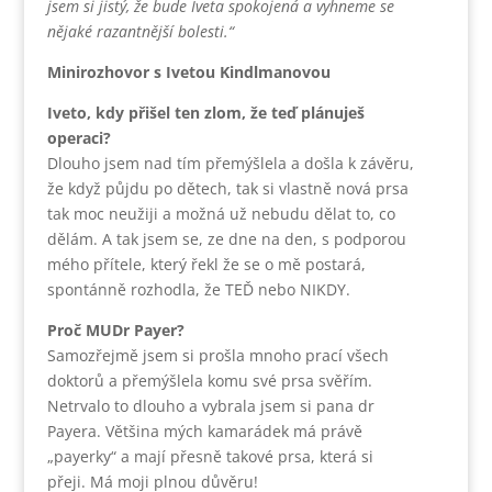
jsem si jistý, že bude Iveta spokojená a vyhneme se
nějaké razantnější bolesti.“
Minirozhovor s Ivetou Kindlmanovou
Iveto, kdy přišel ten zlom, že teď plánuješ
operaci?
Dlouho jsem nad tím přemýšlela a došla k závěru,
že když půjdu po dětech, tak si vlastně nová prsa
tak moc neužiji a možná už nebudu dělat to, co
dělám. A tak jsem se, ze dne na den, s podporou
mého přítele, který řekl že se o mě postará,
spontánně rozhodla, že TEĎ nebo NIKDY.
Proč MUDr Payer?
Samozřejmě jsem si prošla mnoho prací všech
doktorů a přemýšlela komu své prsa svěřím.
Netrvalo to dlouho a vybrala jsem si pana dr
Payera. Většina mých kamarádek má právě
„payerky“ a mají přesně takové prsa, která si
přeji. Má moji plnou důvěru!