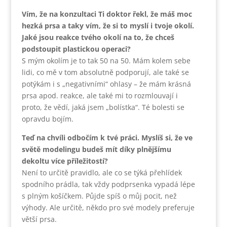
Vím, že na konzultaci Ti doktor řekl, že máš moc
hezká prsa a taky vím, že si to myslí i tvoje okolí.
Jaké jsou reakce tvého okolí na to, že chceš
podstoupit plastickou operaci?
S mým okolím je to tak 50 na 50. Mám kolem sebe
lidi, co mě v tom absolutně podporují, ale také se
potýkám i s „negativními“ ohlasy – že mám krásná
prsa apod. reakce, ale také mi to rozmlouvají i
proto, že vědí, jaká jsem „bolístka“. Té bolesti se
opravdu bojím.
Teď na chvíli odbočím k tvé práci. Myslíš si, že ve
světě modelingu budeš mít díky plnějšímu
dekoltu více příležitostí?
Není to určitě pravidlo, ale co se týká přehlídek
spodního prádla, tak vždy podprsenka vypadá lépe
s plným košíčkem. Půjde spíš o můj pocit, než
výhody. Ale určitě, někdo pro své modely preferuje
větší prsa.