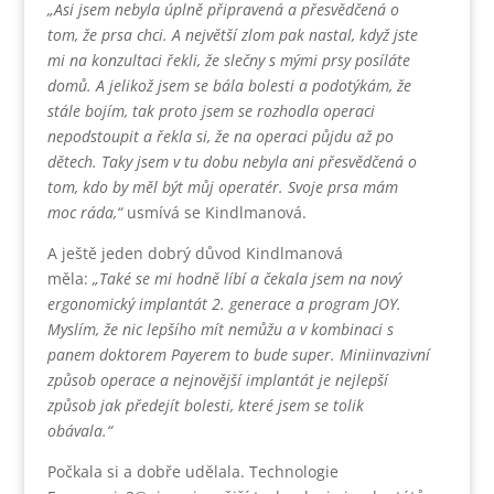
„Asi jsem nebyla úplně připravená a přesvědčená o
tom, že prsa chci. A největší zlom pak nastal, když jste
mi na konzultaci řekli, že slečny s mými prsy posíláte
domů. A jelikož jsem se bála bolesti a podotýkám, že
stále bojím, tak proto jsem se rozhodla operaci
nepodstoupit a řekla si, že na operaci půjdu až po
dětech. Taky jsem v tu dobu nebyla ani přesvědčená o
tom, kdo by měl být můj operatér. Svoje prsa mám
moc ráda,“
usmívá se Kindlmanová.
A ještě jeden dobrý důvod Kindlmanová
měla:
„Také se mi hodně líbí a čekala jsem na nový
ergonomický implantát 2. generace a program JOY.
Myslím, že nic lepšího mít nemůžu a v kombinaci s
panem doktorem Payerem to bude super. Miniinvazivní
způsob operace a nejnovější implantát je nejlepší
způsob jak předejít bolesti, které jsem se tolik
obávala.“
Počkala si a dobře udělala. Technologie