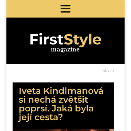
First
Style
magazine
reklama
Iveta Kindlmanová
si nechá zvětšit
poprsí. Jaká byla
její cesta?