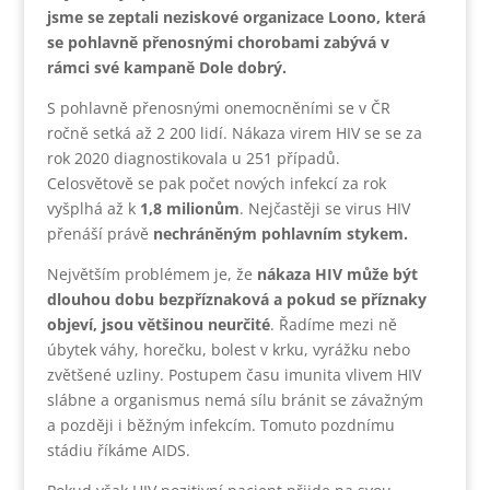
jsme se zeptali neziskové organizace Loono, která
se pohlavně přenosnými chorobami zabývá v
rámci své kampaně Dole dobrý.
S pohlavně přenosnými onemocněními se v ČR
ročně setká až 2 200 lidí. Nákaza virem HIV se se za
rok 2020 diagnostikovala u 251 případů.
Celosvětově se pak počet nových infekcí za rok
vyšplhá až k
1,8 milionům
. Nejčastěji se virus HIV
přenáší právě
nechráněným pohlavním stykem.
Největším problémem je, že
nákaza HIV může být
dlouhou dobu bezpříznaková a pokud se příznaky
objeví, jsou většinou neurčité
. Řadíme mezi ně
úbytek váhy, horečku, bolest v krku, vyrážku nebo
zvětšené uzliny. Postupem času imunita vlivem HIV
slábne a organismus nemá sílu bránit se závažným
a později i běžným infekcím. Tomuto pozdnímu
stádiu říkáme AIDS.