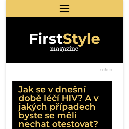
First
Style
magazine
reklama
Jak se v dnešní
době léčí HIV? A v
jakých případech
byste se měli
nechat otestovat?