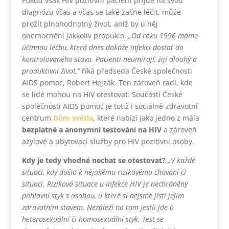
Pokud však HIV pozitivní pacient přijde na svou
diagnózu včas a včas se také začne léčit, může
prožít plnohodnotný život, aniž by u něj
onemocnění jakkoliv propuklo.
„Od roku 1996 máme
účinnou léčbu, která dnes dokáže infekci dostat do
kontrolovaného stavu. Pacienti neumírají, žijí dlouhý a
produktivní život,”
říká předseda České společnosti
AIDS pomoc, Robert Hejzák. Ten zároveň radí, kde
se lidé mohou na HIV otestovat. Součástí České
společnosti AIDS pomoc je totiž i sociálně-zdravotní
centrum
Dům světla
, které nabízí jako jedno z mála
bezplatné a anonymní testování na HIV
a zároveň
azylové a ubytovací služby pro HIV pozitivní osoby.
Kdy je tedy vhodné nechat se otestovat?
„V každé
situaci, kdy došlo k nějakému rizikovému chování či
situaci. Riziková situace u infekce HIV je nechráněný
pohlavní styk s osobou, u které si nejsme jisti jejím
zdravotním stavem. Nezáleží na tom jestli jde o
heterosexuální či homosexuální styk. Test se