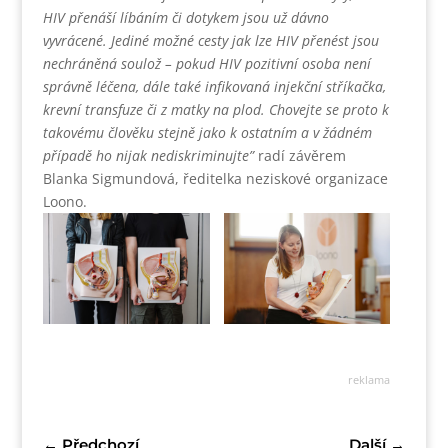
HIV přenáší líbáním či dotykem jsou už dávno
vyvrácené. Jediné možné cesty jak lze HIV přenést jsou
nechráněná soulož – pokud HIV pozitivní osoba není
správně léčena, dále také infikovaná injekční stříkačka,
krevní transfuze či z matky na plod. Chovejte se proto k
takovému člověku stejně jako k ostatním a v žádném
případě ho nijak nediskriminujte”
radí závěrem
Blanka Sigmundová, ředitelka neziskové organizace
Loono.
reklama
←
Předchozí
Další
→