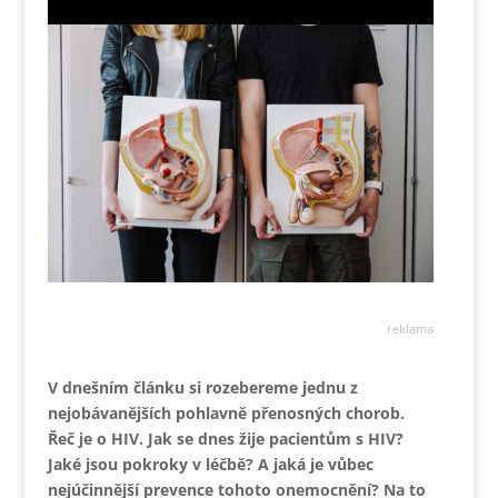
reklama
V dnešním článku si rozebereme jednu z
nejobávanějších pohlavně přenosných chorob.
Řeč je o HIV. Jak se dnes žije pacientům s HIV?
Jaké jsou pokroky v léčbě? A jaká je vůbec
nejúčinnější prevence tohoto onemocnění? Na to