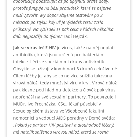
doporučuje podstoupit až po uplynutí určité doby,
protože funguje na bázi protilátek, které se nejprve
musí vytvořit. My doporučujeme testování po 2
měsících po styku, kdy už je výsledek testu zcela
průkazný. Na výsledek se pak čeká v řádech několika
dnů, nejpozději do týdne,“
radí Hejzák.
Jak se virus léčí?
HIV je virus, takže na něj neplatí
antibiotika, která jsou určená pro bakteriální
infekce. Léčí se speciálními druhy antivirotik.
Obvykle se užívají v kombinaci 3 druhů celoživotně.
Cílem léčby je, aby se co nejvíce snížila takzvaná
virová nálož, tedy množství viru v krvi. Virová nálož
pak klesne pod hladinu detekce a člověk pak virus
nepřenáší na své sexuální partnery. To potvrzuje i
MUDr. Ivo Procházka, CSc., lékař působící v
Sexuologickém ústavu ve Všeobecné fakultní
nemocnici a vedoucí AIDS poradny v Domě světla:
„Pokud je partner HIV pozitivní a dlouhodobě léčený,
má natolik sníženou virovou nálož, která se rovná