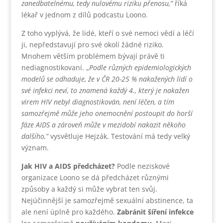
zanedbatelnému, tedy nulovému riziku přenosu,”
říká
lékař v jednom z dílů podcastu Loono.
Z toho vyplývá, že lidé, kteří o své nemoci vědí a léčí
ji, nepředstavují pro své okolí žádné riziko.
Mnohem větším problémem bývají právě ti
nediagnostikovaní. „
Podle různých epidemiologických
modelů se odhaduje, že v ČR 20-25 % nakažených lidí o
své infekci neví, to znamená každý 4., který je nakažen
virem HIV nebyl diagnostikován, není léčen, a tím
samozřejmě může jeho onemocnění postoupit do horší
fáze AIDS a zároveň může v mezidobí nakazit někoho
dalšího,”
vysvětluje Hejzák. Testování má tedy velký
význam.
Jak HIV a AIDS předcházet?
Podle neziskové
organizace Loono se dá předcházet různými
způsoby a každý si může vybrat ten svůj.
Nejúčinnější je samozřejmě sexuální abstinence, ta
ale není úplně pro každého.
Zabránit šíření infekce