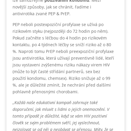
lze samozřejmě
používáním kondomu
. Mezi
novější způsoby, jak se chránit, řadíme i
antivirotika zvané PEP & PrEP.
PEP neboli postexpoziční profylaxe se užívá po
rizikovém styku (nejpozději do 72 hodin po něm).
Pokud začněte s léčbou do 4 hodin po rizikovém
kontaktu, po 4 týdnech léčby se sníží riziko až o 80
%. Naproti tomu PrEP neboli preexpoziční profylaxe
jsou antivirotika, která užívají preventivně lidé, kteří
jsou vystaveni zvýšenému riziku nákazy virem HIV
(může to být časté střídání partnerů, sex bez
použití kondomu, chemsex). Riziko snižuje až o 99
%, ale je důležité zmínit, že nechrání před dalšími
pohlavně přenosnými chorobami.
„Každá naše edukativní kampaň zahrnuje také
doporučení, jak mluvit s lidmi o jejich onemocnění. V
tomto případě je důležité, když se vám HIV pozitivní
člověk se svým problémem svěří, jej vyslechnout,
neizolovat se od něj a neobávat se přenosu. Mýty, že se