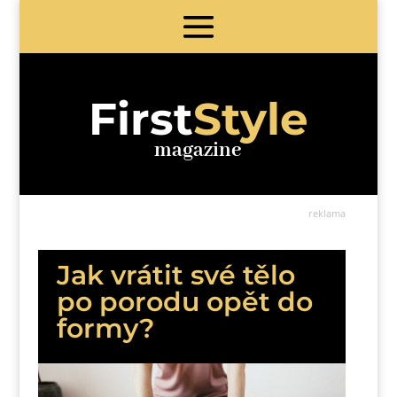
First
Style
magazine
reklama
Jak vrátit své tělo
po porodu opět do
formy?