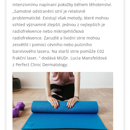
intenzivnímu napínaní pokožky během těhotenství.
„Samotné odstranění strií je relativně
problematické. Existují však metody, které mohou
vzhled významně zlepšit. Jednou z nejlepších je
radiofrekvence nebo mikrojehličková
radiofrekvence. Zarudlé a lividní strie mohou
zesvětlit i pomoci cévního nebo pulzního
barvivového laseru. Na starší strie pomůže C02
frakční laser, “ dodává MUDr. Lucia Mansfeldová
z Perfect Clinic Dermatology.