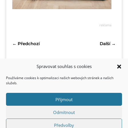
reklama
←
Předchozí
Další
→
Spravovat souhlas s cookies
Používáme cookies k optimalizaci našich webových stránek a našich
služeb.
Příjmout
Kontakt
Odmítnout
Předvolby
Copyright © 2022 FirstStyle, All Rights Reserved