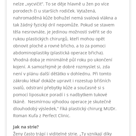
nelze „vycvičit“. To se děje hlavně u žen po více
porodech či u starších rodiček. Vytažená,
nahromaděná kůže bohužel nemá svalová vlákna a
tak žádný fyzický dril nepomůže. Pokud se stavem
těla nesrovnáte, je jedinou možností svěřit se do
rukou plastických chirurgů, kteří mohou opět
obnovit ploché a rovné břicho, a to za pomoci
abdominoplastiky (plastická operace břicha).
Vhodná doba je minimálně půl roku po ukončení
kojení. A samozřejmě je dobré rozmyslet si, zda
není v plánu další děťátko v dohlednu. Při tomto
zákroku lékař dokáže upravit i rozestup břišních
svalů, odstraní přebytky kůže a současně si s
pomocí liposukce poradí i s nadbytkem tukové
tkáně. Nesmírnou výhodou operace je skutečně
dlouhodobý výsledek,“ říká plastický chirurg MUDr.
Roman Kufa z Perfect Clinic.
Jak na strie?
Ženy často trápí i viditelné strie. „Ty vznikají díky