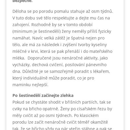
bezpečně.
Děloha se po porodu pomalu stahuje až osm týdnů.
V tuto dobu své tělo respektujte a dejte mu čas na
zahojení. Rozhodně by se v tomto období
(minimum je šestinedělí) ženy neměly příliš fyzicky
namáhat. Navíc velká zátěž je špatná nejen pro
tělo, ale má za následek i zvýšení tvorby kyseliny
mléčné v krvi, která se pak přenáší i do mateřského
mléka. Doporučené jsou nenáročné aktivity, jako
vycházky, dechová cvičení, posilování pánevního
dna. Důležité je se samozřejmě poradit s lékařem,
který individuálně může poradit, co je pro
maminku nejlepší.
Po šestinedělí začínejte zlehka
Pokud se chystáte shodit v břišních partiích, tak se
cviky na břicho opatrně. Ženy po císařském řezu by
měly cvičit až po osmi týdnech. Po klasickém
porodu lze začít nenáročně cvičit téměř okamžitě
tak, že se břicho vždy na pár vteřin stáhne a pak se