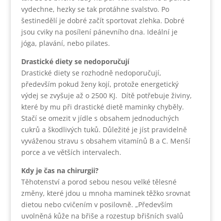
vydechne, hezky se tak protáhne svalstvo. Po
šestinedělí je dobré začít sportovat zlehka. Dobré
jsou cviky na posílení pánevního dna. Ideální je
jóga, plavání, nebo pilates.
Drastické diety se nedoporučují
Drastické diety se rozhodně nedoporučují,
především pokud ženy kojí, protože energetický
výdej se zvyšuje až o 2500 KJ. Dítě potřebuje živiny,
které by mu při drastické dietě maminky chyběly.
Stačí se omezit v jídle s obsahem jednoduchých
cukrů a škodlivých tuků. Důležité je jíst pravidelně
vyváženou stravu s obsahem vitamínů B a C. Menší
porce a ve větších intervalech.
Kdy je čas na chirurgii?
Těhotenství a porod sebou nesou velké tělesné
změny, které jdou u mnoha maminek těžko srovnat
dietou nebo cvičením v posilovně. „Především
uvolněná kůže na břiše a rozestup břišních svalů