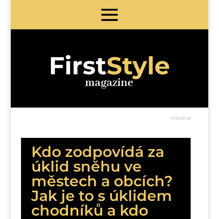
First
Style
magazine
reklama
Kdo zodpovídá za
úklid sněhu ve
městech a obcích?
Jak je to s úklidem
chodníků a kdo