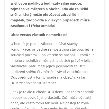
sněhovou nadílkou budí vždy silné emoce,
zejména ve městech a obcích. Kdo ale za úklid
sněhu, který může ohrožovat zdraví lidí i
majetek, zodpovídá a v jakých případech může
zasáhnout i třeba armáda?
Obec versus vlastník nemovitosti
„Chodník je podle zákona součástí stavby
komunikace, případně samostatnou stavbou, jež je
součástí pozemku, na kterém se nachází. Protože je
mnoho chodníků v městech a obcích právě v jejich
vlastnictví, patří mezi jejich povinnosti zajistit
odklizení sněhu či zmírnění závad ve schůdnosti.
Odpovědnost v tom případě má obec,“ říká Jan
Dzúr ze společnosti Kärcher.
Jinak je to ale u chodníku k domu. Za tento chodník
naopak odpovídá jeho vlastník. Což může být také
obec, ale často tomu tak není. Nejčastěji to bývá
soukromý majitel, firma nebo instituce, SVJ nebo