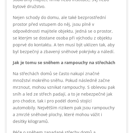
bytové družstvo.
Nejen schody do domu, ale také bezprostřední
prostor před vstupem do něj, jsou plně v
odpovědnosti majitele objektu. Jedná se o prostor,
se kterým se dostane osoba při východu z objektu
poprvé do kontaktu. A ten musí být uklizen tak, aby
byl bezpečný a zbavený sněhové pokrývky a náledí.
Jak je tomu se sněhem a rampouchy na střechách
Na střechách domů se často nakupí značné
množství mokrého sněhu. Pokud následně začne
mrznout, mohou vznikat rampouchy. S oblevou pak
sníh a led ze střech padají, a to je nebezpečné jak
pro chodce, tak i pro podél domů stojící
automobily. Největším rizikem pak jsou rampouchy
a zmrzlé sněhové plochy, které mohou vážit i
desítky kilogramů.
Péče o sněhem zapadané střechy domů a