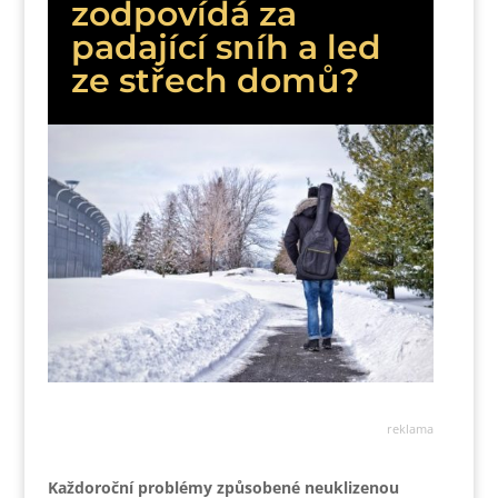
zodpovídá za
padající sníh a led
ze střech domů?
reklama
Každoroční problémy způsobené neuklizenou