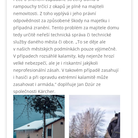
rampouchy trčící z okapů je plně na majiteli
nemovitosti. Z toho vyplývá i jeho právní
odpovědnost za způsobené škody na majetku i
případná zranění. Tento problém za majitele domu
tedy určitě neřeší technická správa či technické
služby daného města či obce. „To se děje ale
v našich městských podmínkách pouze výjimečně.
V případech rozsáhlé kalamity, kdy nejenže hrozí
velké nebezpečí, ale je i riskantní jakýkoli
neprofesionální zásah. V takovém případě zasahují
i hasiči a při opravdu extrémní kalamitě může
zasahovat i armáda,“ doplňuje Jan Dzúr ze
společnosti Kärcher.