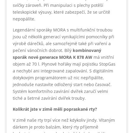
svíčky zároveň. Při manipulaci s plechy potěší
teleskopické výsuvy, které zabezpečí, že se určitě
nepopálíte.
Legendární sporáky MORA s multifunkční troubou
jsou už několik generací vynikajícími pomocníky při
výrobě dárečků, ale samozřejmě také při vaření a
pečení vánočních dobrot. Bílý
kombinovaný
sporák nové generace
MORA K 878 AW
má vnitřní
objem až 70 l. Plynové hořáky mají pojistku StopGas
a nechybí ani integrované zapalování. S digitálním
dotykovým programátorem už nic nepřipálíte,
jednoduše nastavíte odložený start nebo časovač.
Systém komfortního zavírání dvířek zaručí velmi
tiché a šetrné zavírání dvířek trouby.
Kolikrát jste v zimě měli popraskané rty?
V zimě naše rty trpí více než kdykoliv jindy. Vítaným
dárkem je proto balzám, který rty příjemně