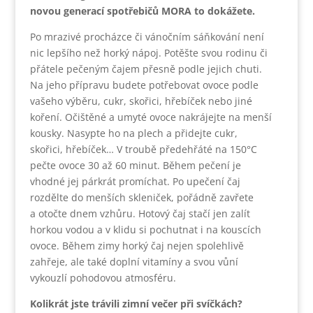
novou generací spotřebičů MORA to dokážete.
Po mrazivé procházce či vánočním sáňkování není
nic lepšího než horký nápoj. Potěšte svou rodinu či
přátele pečeným čajem přesně podle jejich chuti.
Na jeho přípravu budete potřebovat ovoce podle
vašeho výběru, cukr, skořici, hřebíček nebo jiné
koření. Očištěné a umyté ovoce nakrájejte na menší
kousky. Nasypte ho na plech a přidejte cukr,
skořici, hřebíček… V troubě předehřáté na 150°C
pečte ovoce 30 až 60 minut. Během pečení je
vhodné jej párkrát promíchat. Po upečení čaj
rozdělte do menších skleniček, pořádně zavřete
a otočte dnem vzhůru. Hotový čaj stačí jen zalít
horkou vodou a v klidu si pochutnat i na kouscích
ovoce. Během zimy horký čaj nejen spolehlivě
zahřeje, ale také doplní vitamíny a svou vůní
vykouzlí pohodovou atmosféru.
Kolikrát jste trávili zimní večer při svíčkách?