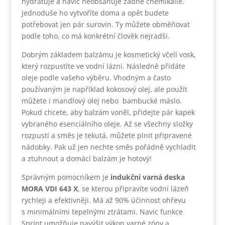
hydratuje a navíc neobsahuje žádné chemikálie.
Jednoduše ho vytvoříte doma a opět budete
potřebovat jen pár surovin. Ty můžete obměňovat
podle toho, co má konkrétní člověk nejradši.
Dobrým základem balzámu je kosmetický včelí vosk,
který rozpustíte ve vodní lázni. Následně přidáte
oleje podle vašeho výběru. Vhodným a často
používaným je například kokosový olej, ale použít
můžete i mandlový olej nebo bambucké máslo.
Pokud chcete, aby balzám voněl, přidejte pár kapek
vybraného esenciálního oleje. Až se všechny složky
rozpustí a směs je tekutá, můžete plnit připravené
nádobky. Pak už jen nechte směs pořádně vychladit
a ztuhnout a domácí balzám je hotový!
Správným pomocníkem je
indukční varná deska
MORA VDI 643 X
, se kterou připravíte vodní lázeň
rychleji a efektivněji. Má až 90% účinnost ohřevu
s minimálními tepelnými ztrátami. Navíc funkce
Sprint umožňuje navýšit výkon varné zóny a