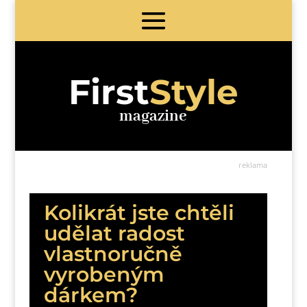
First
Style
magazine
reklama
Kolikrát jste chtěli
udělat radost
vlastnoručně
vyrobeným
dárkem?