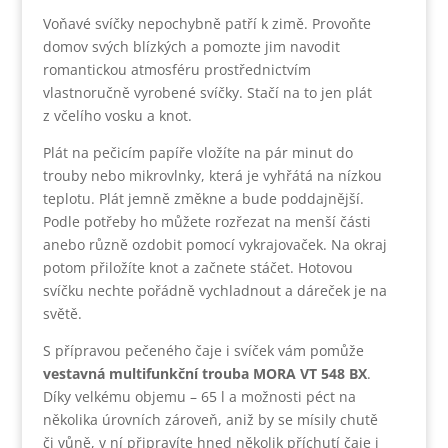
Voňavé svíčky nepochybně patří k zimě. Provoňte
domov svých blízkých a pomozte jim navodit
romantickou atmosféru prostřednictvím
vlastnoručně vyrobené svíčky. Stačí na to jen plát
z včelího vosku a knot.
Plát na pečicím papíře vložíte na pár minut do
trouby nebo mikrovlnky, která je vyhřátá na nízkou
teplotu. Plát jemně změkne a bude poddajnější.
Podle potřeby ho můžete rozřezat na menší části
anebo různě ozdobit pomocí vykrajovaček. Na okraj
potom přiložíte knot a začnete stáčet. Hotovou
svíčku nechte pořádně vychladnout a dáreček je na
světě.
S přípravou pečeného čaje i svíček vám pomůže
vestavná multifunkční trouba MORA VT 548 BX
.
Díky velkému objemu – 65 l a možnosti péct na
několika úrovních zároveň, aniž by se mísily chutě
či vůně, v ní připravíte hned několik příchutí čaje i