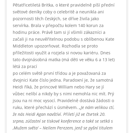
Pětatřicetiletá Britka, o které pravidelně píší přední
světové deníky coby o celebritě a neunikla ani
pozornosti těch českých, se dříve živila jako
servírka. Brala v přepočtu kolem 140 korun za
hodinu práce. Právě tam si jí všimli zákazníci a
začali ji na neuvěřitelnou podobu s oblíbenou Kate
Middleton upozorňovat. Rozhodla se proto
příležitosti využít a rozjela si novou kariéru. Dnes
tato dvojnásobná matka (má děti ve věku 6 a 13 let)
létá za prací
po celém světě první třídou a je považovaná za
dvojnici Kate číslo jedna. Paradoxní je, že samotná
Heidi říká, že princové William nebo Hary se jí
vůbec nelíbí a nikdy by s nimi nemohla nic mít. Prý
jsou na ni moc vysocí. Pravidelně dostává žádosti o
ruku, které přechází s úsměvem.
„Je nám velikou ctí,
že nás Heidi Agan navštíví. Přiletí již ve čtvrtek 20.
srpna, zúčastní se tiskové konference a také se setká s
‚Mužem světa‘ – Neilem Perezem, jenž se pyšní titulem