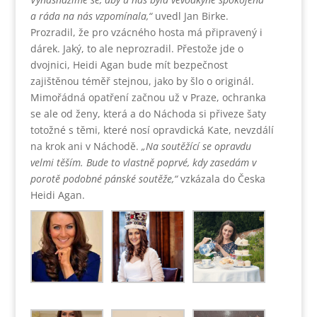
a ráda na nás vzpomínala,“
uvedl Jan Birke.
Prozradil, že pro vzácného hosta má připravený i
dárek. Jaký, to ale neprozradil. Přestože jde o
dvojnici, Heidi Agan bude mít bezpečnost
zajištěnou téměř stejnou, jako by šlo o originál.
Mimořádná opatření začnou už v Praze, ochranka
se ale od ženy, která a do Náchoda si přiveze šaty
totožné s těmi, které nosí opravdická Kate, nevzdálí
na krok ani v Náchodě.
„Na soutěžící se opravdu
velmi těším. Bude to vlastně poprvé, kdy zasedám v
porotě podobné pánské soutěže,“
vzkázala do Česka
Heidi Agan.