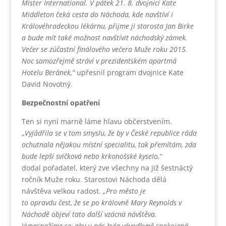
Mister International. V pátek 21. 8. dvojnici Kate
Middleton čeká cesta do Náchoda, kde navštíví i
Královéhradeckou lékárnu, přijme ji starosta Jan Birke
a bude mít také možnost navštívit náchodský zámek.
Večer se zúčastní finálového večera Muže roku 2015.
Noc samozřejmě stráví v prezidentském apartmá
Hotelu Beránek,“
upřesnil program dvojnice Kate
David Novotný.
Bezpečnostní opatření
Ten si nyní marně láme hlavu občerstvením.
„
Vyjádřila se v tom smyslu, že by v České republice ráda
ochutnala nějakou místní specialitu, tak přemítám, zda
bude lepší svíčková nebo krkonošské kyselo,“
dodal pořadatel, který zve všechny na již šestnáctý
ročník Muže roku. Starostovi Náchoda dělá
návštěva velkou radost.
„Pro město je
to opravdu čest, že se po královně Mary Reynolds v
Náchodě objeví tato další vzácná návštěva.
Vynasnažíme se, aby u nás byla vévodkyně spokojená