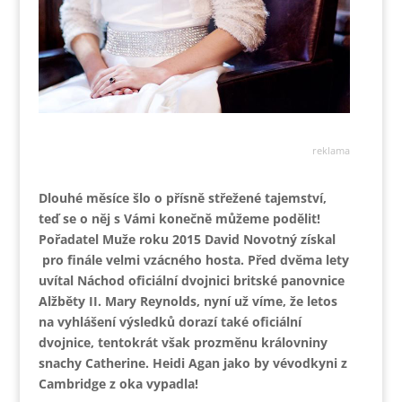
reklama
Dlouhé měsíce šlo o přísně střežené tajemství,
teď se o něj s Vámi konečně můžeme podělit!
Pořadatel Muže roku 2015 David Novotný získal
pro finále velmi vzácného hosta. Před dvěma lety
uvítal Náchod oficiální dvojnici britské panovnice
Alžběty II. Mary Reynolds, nyní už víme, že letos
na vyhlášení výsledků dorazí také oficiální
dvojnice, tentokrát však prozměnu královniny
snachy Catherine. Heidi Agan jako by vévodkyni z
Cambridge z oka vypadla!