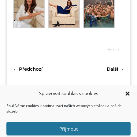
reklama
←
Předchozí
Další
→
Spravovat souhlas s cookies
Používáme cookies k optimalizaci našich webových stránek a našich
služeb.
Příjmout
Kontakt