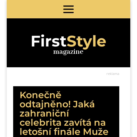
First
Style
magazine
reklama
Konečně
odtajněno! Jaká
zahraniční
celebrita zavítá na
letošní finále Muže