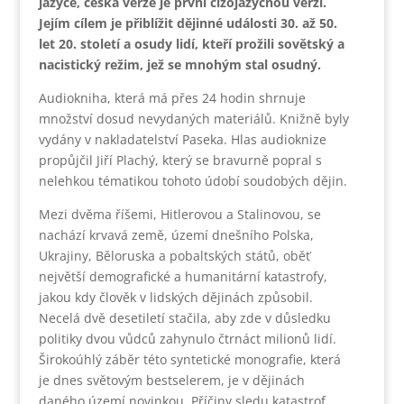
jazyce, česká verze je první cizojazyčnou verzí.
Jejím cílem je přiblížit dějinné události 30. až 50.
let 20. století a osudy lidí, kteří prožili sovětský a
nacistický režim, jež se mnohým stal osudný.
Audiokniha, která má přes 24 hodin shrnuje
množství dosud nevydaných materiálů. Knižně byly
vydány v nakladatelství Paseka. Hlas audioknize
propůjčil Jiří Plachý, který se bravurně popral s
nelehkou tématikou tohoto údobí soudobých dějin.
Mezi dvěma říšemi, Hitlerovou a Stalinovou, se
nachází krvavá země, území dnešního Polska,
Ukrajiny, Běloruska a pobaltských států, oběť
největší demografické a humanitární katastrofy,
jakou kdy člověk v lidských dějinách způsobil.
Necelá dvě desetiletí stačila, aby zde v důsledku
politiky dvou vůdců zahynulo čtrnáct milionů lidí.
Širokoúhlý záběr této syntetické monografie, která
je dnes světovým bestselerem, je v dějinách
daného území novinkou. Příčiny sledu katastrof