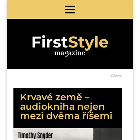
First
Style
magazine
reklama
Krvavé země –
audiokniha nejen
mezi dvěma říšemi