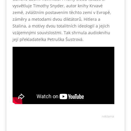
vysvětluje Timothy Snyder, autor knihy Krvavé
země, zvláštním postavením těchto zemí v Evropě,
záměry a metodami dvou diktátorů, Hitlera a
Stalina, a motivy dvou totalitních ideologií a jejich
vzájemnými souvislostmi. Tak shrnula audioknihu
její překladatelka Petruška Šustrová.
reklama