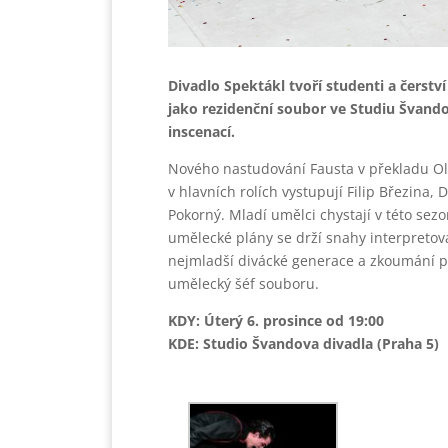
Divadlo Spektákl tvoří studenti a čers
jako rezidenční soubor ve Studiu Švando
inscenací.
Nového nastudování Fausta v překladu Ol
v hlavních rolích vystupují Filip Březina
Pokorný. Mladí umělci chystají v této sez
umělecké plány se drží snahy interpretova
nejmladší divácké generace a zkoumání p
umělecký šéf souboru.
KDY: Úterý 6. prosince od 19:00
KDE: Studio Švandova divadla (Praha 5)