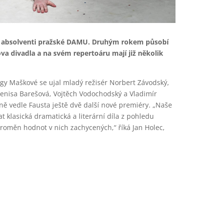
tví absolventi pražské DAMU. Druhým rokem působí
va divadla a na svém repertoáru mají již několik
gy Maškové se ujal mladý režisér Norbert Závodský,
, Denisa Barešová, Vojtěch Vodochodský a Vladimír
oně vedle Fausta ještě dvě další nové premiéry. „Naše
t klasická dramatická a literární díla z pohledu
roměn hodnot v nich zachycených,“ říká Jan Holec,