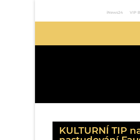
iNews24
VIP 
KULTURNÍ TIP na
nastudování Faus