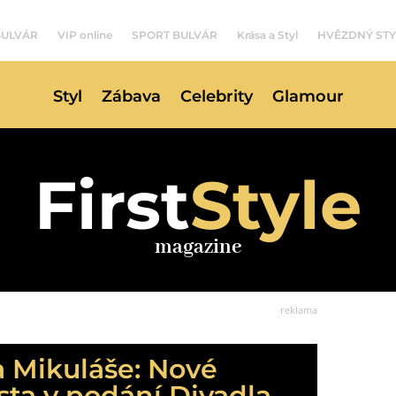
BULVÁR
VIP online
SPORT BULVÁR
Krása a Styl
HVĚZDNÝ STY
Styl
Zábava
Celebrity
Glamour
First
Style
magazine
reklama
 Mikuláše: Nové
ta v podání Divadla