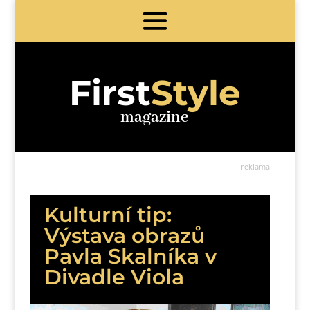
First
Style
magazine
reklama
Kulturní tip:
Výstava obrazů
Pavla Skalníka v
Divadle Viola