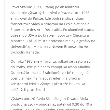
Pavel Skalník (1941, Praha) po absolutoriu
Akademie výtvarných umění v Praze v roce 1968
emigroval do Paříže, kde obdržel stipendium
francouzské vlády a studoval na École Nationale
Superieure des Arts Décoratifs. Po ukončení studia
odešel do USA a po krátkém pobytu v Chicagu a
Montrealu přijal místo profesora malby a grafiky na
Université de Moncton v Novém Brunswicku ve
východní Kanadě.
Od roku 1983 žije v Torontu, odkud se často vrací
do Prahy, kde je členem Panoptika Ivana Mládka.
Odborná kritika na Skalníkově tvorbě mimo jiné
oceňuje maximální soustředění na práci a
konstantní křivku vývoje, i přestože žil v tolika
odlišných prostředích.
Výstava obrazů Pavla Skalníka je v Divadle Viola
přístupná vždy v pondělí až pátek od 9.30 do 19 a
v sobotu od 14 do 19 hodin. Více informací na