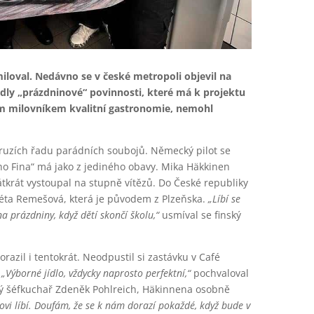
iloval. Nedávno se v české metropoli objevil na
edly „prázdninové“ povinnosti, které má k projektu
ým milovníkem kvalitní gastronomie, nemohl
uzích řadu parádních soubojů. Německý pilot se
cího Fina“ má jako z jediného obavy. Mika Häkkinen
tkrát vystoupal na stupně vítězů. Do České republiky
kéta Remešová, která je původem z Plzeňska.
„Líbí se
 prázdniny, když dětí skončí školu,“
usmíval se finský
azil i tentokrát. Neodpustil si zastávku v Café
.
„Výborné jídlo, vždycky naprosto perfektní,“
pochvaloval
mý šéfkuchař Zdeněk Pohlreich, Häkinnena osobně
ovi líbí. Doufám, že se k nám dorazí pokaždé, když bude v