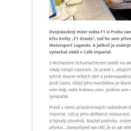
Dvojnásobný mistr světa F1 si Prahu zam
křtu knihy „F1 Greats“, teď ho sem přiv
Motorsport Legends. A jelikož je znám
vynechat oběd v Café Imperial.
S Michaelem Schumacherem svedli na okr
nikdy netajil názorem, že právě z „létají
vyhrál dvacet velkých den a jedenapadesá
jezdí často, vždyť jeho manželkou je Mar
nám tady, máte krásnou zemi. Jezdíme sem na
sympaťák.
Právě v rámci prázdninových radovánek dor
Imperial, což je jeho oblíbená restaurace
si bývalý závodník. Majitel podniku, zná
přivítal.
„Samozřejmě nás těší, že se zde Mik