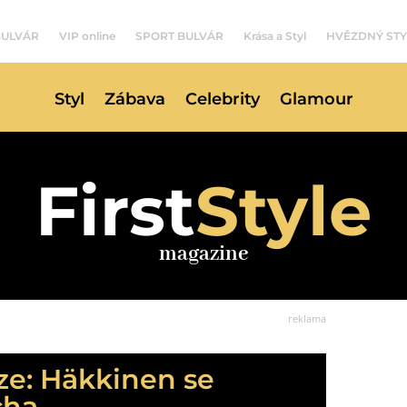
BULVÁR
VIP online
SPORT BULVÁR
Krása a Styl
HVĚZDNÝ STY
Styl
Zábava
Celebrity
Glamour
First
Style
magazine
reklama
aze: Häkkinen se
cha