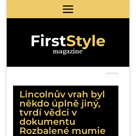
First
Style
magazine
reklama
Lincolnův vrah byl
někdo úplně jiný,
tvrdí vědci v
dokumentu
Rozbalené mumie