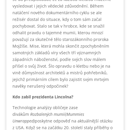
vysledovat i jejich vědecké zdůvodnění. Během
natáčení nového dokumentárního cyklu se ale
režisér dostal do situace, kdy o tom sám začal
pochybovat. Stalo se tak v hrobce, kde se snažil
odhalit pravdu o tajemné mumii, kterou mnozí
považují za skutečné tělo starozákonního proroka
Mojžíše. Mise, která mohla skončit zpochybněním
samotných základů víry všech tří významných
západních náboženství, podle svých slov málem
přišel o svůj život. Šlo opravdu o kletbu nebo je na
vině důmyslnost architektů a mistrů pohřebníků,
jejichž primárním cílem bylo zajistit svým mrtvým
navěky nerušený odpočinek?
Kdo zabil prezidenta Lincolna?
Technologie analýzy obličeje zase
divákům
Rozbalených mumií(Mummies
Unwrapped)
poskytne odpověď na aktuálnější otázku
z USA. Když se na začátku 20. století staly příběhy o