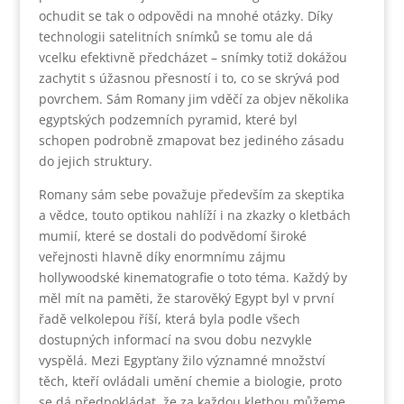
ochudit se tak o odpovědi na mnohé otázky. Díky
technologii satelitních snímků se tomu ale dá
vcelku efektivně předcházet – snímky totiž dokážou
zachytit s úžasnou přesností i to, co se skrývá pod
povrchem. Sám Romany jim vděčí za objev několika
egyptských podzemních pyramid, které byl
schopen podrobně zmapovat bez jediného zásadu
do jejich struktury.
Romany sám sebe považuje především za skeptika
a vědce, touto optikou nahlíží i na zkazky o kletbách
mumií, které se dostali do podvědomí široké
veřejnosti hlavně díky enormnímu zájmu
hollywoodské kinematografie o toto téma. Každý by
měl mít na paměti, že starověký Egypt byl v první
řadě velkolepou říší, která byla podle všech
dostupných informací na svou dobu nezvykle
vyspělá. Mezi Egypťany žilo významné množství
těch, kteří ovládali umění chemie a biologie, proto
se dá předpokládat, že za každou kletbou můžeme