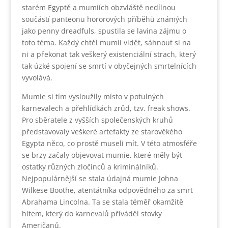
starém Egyptě a mumiích obzvláště nedílnou
součástí panteonu hororových příběhů známých
jako penny dreadfuls, spustila se lavina zájmu o
toto téma. Každý chtěl mumii vidět, sáhnout si na
ni a překonat tak veškerý existenciální strach, který
tak úzké spojení se smrtí v obyčejných smrtelnících
vyvolává.
Mumie si tím vysloužily místo v potulných
karnevalech a přehlídkách zrůd, tzv. freak shows.
Pro sběratele z vyšších společenských kruhů
představovaly veškeré artefakty ze starověkého
Egypta něco, co prostě museli mít. V této atmosféře
se brzy začaly objevovat mumie, které měly být
ostatky různých zločinců a kriminálníků.
Nejpopulárnější se stala údajná mumie Johna
Wilkese Boothe, atentátníka odpovědného za smrt
Abrahama Lincolna. Ta se stala téměř okamžitě
hitem, který do karnevalů přiváděl stovky
Američanů.