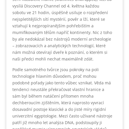
vysílá Discovery Channel od 4. května každou
sobotu ve 21 hodin, úspěšně usiluje o rozpředení
nejspletitějších sítí mystérií, pověr a lží, které se
vztahují k nejpropíranějším pohřebištím a
mumifikovaným tělům napříč kontinenty. Nic z toho
by ale nedokázal bez nástrojů moderní archeologie
– zobrazovacích a analytických technologií, které
nám možná otevírají dveře k poznání, o kterém si
naši předci mohli nechat maximálně zdát.
Podle samotného tvůrce jsou pokroky na poli
technologie hlavním důvodem, proč mohou
podobné pořady jako tento vůbec vznikat. Věda má
tendenci neustále překračovat vlastní hranice a
sám byl během natáčení přítomen mnoha
dechberoucím zjištěním, která naprosto vyvrací
dosavadní postoje klasické a do jisté míry rigidní
univerzitní egyptologie. Mezi často užívané nástroje
patří již mnoho let analýza DNA, podstoupily ji