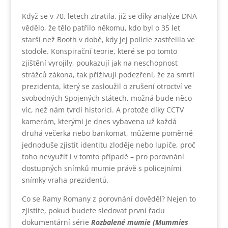
Když se v 70. letech ztratila, již se díky analýze DNA
vědělo, že tělo patřilo někomu, kdo byl o 35 let
starší než Booth v době, kdy jej policie zastřelila ve
stodole. Konspirační teorie, které se po tomto
zjištění vyrojily, poukazují jak na neschopnost
strážců zákona, tak přiživují podezření, že za smrtí
prezidenta, který se zasloužil o zrušení otroctví ve
svobodných Spojených státech, možná bude něco
víc, než nám tvrdí historici. A protože díky CCTV
kamerám, kterými je dnes vybavena už každá
druhá večerka nebo bankomat, můžeme poměrně
jednoduše zjistit identitu zloděje nebo lupiče, proč
toho nevyužít i v tomto případě – pro porovnání
dostupných snímků mumie právě s policejními
snímky vraha prezidentů.
Co se Ramy Romany z porovnání dověděl? Nejen to
zjistíte, pokud budete sledovat první řadu
dokumentární série
Rozbalené mumie (Mummies