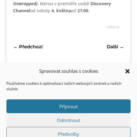
Unwrapped)
, kterou v premiéře uvádí
Discovery
Channel
od soboty
4. května
od
21:00
.
reklama
←
Předchozí
Další
→
Spravovat souhlas s cookies
Používáme cookies k optimalizaci našich webových stránek a našich
služeb.
Příjmout
Kontakt
Odmítnout
Předvolby
Copyright © 2022 FirstStyle, All Rights Reserved