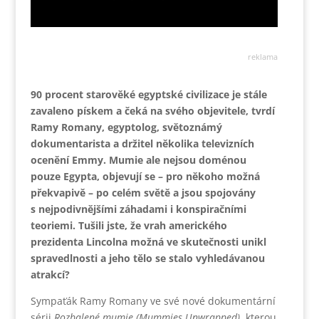
reklama
90 procent starověké egyptské civilizace je stále
zavaleno pískem a čeká na svého objevitele, tvrdí
Ramy Romany, egyptolog, světoznámý
dokumentarista a držitel několika televizních
ocenění Emmy. Mumie ale nejsou doménou
pouze Egypta, objevují se – pro někoho možná
překvapivě – po celém světě a jsou spojovány
s nejpodivnějšími záhadami i konspiračními
teoriemi. Tušili jste, že vrah amerického
prezidenta Lincolna možná ve skutečnosti unikl
spravedlnosti a jeho tělo se stalo vyhledávanou
atrakcí?
Sympaťák Ramy Romany ve své nové dokumentární
sérii
Rozbalené mumie (Mummies Unwrapped)
, kterou