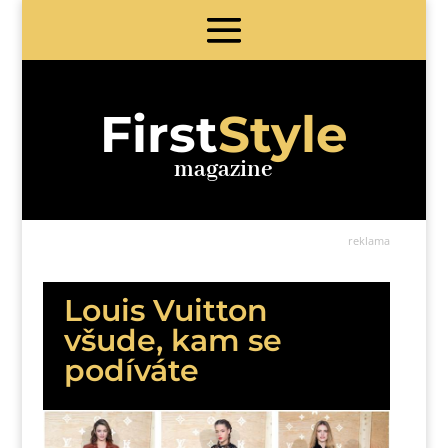
First
Style
magazine
reklama
Louis Vuitton
všude, kam se
podíváte