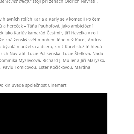
se víc než chlap,“
stojí při ženách Oldřich Navrátil.
v hlavních rolích Karla a Karly se v komedii Po čem
ů a hereček – Táňa Pauhofová, jako ambiciózní
 jako Karlův kamarád Čestmír, Jiří Havelka v roli
, že zná ženský svět mnohem lépe než Karel, Andrea
bývalá manželka a dcera, k níž Karel složitě hledá
řich Navrátil, Lucie Polišenská, Lucie Šteflová, Naďa
ominika Myslivcová, Richard J. Müller a Jiří Maryško,
u, Pavlu Tomicovou, Ester Kočičkovou, Martina
 Do kin uvede společnost Cinemart.