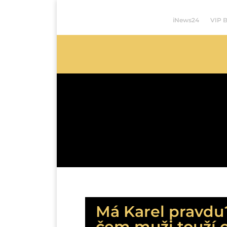
iNews24
VIP 
Má Karel pravdu
čem muži touží o