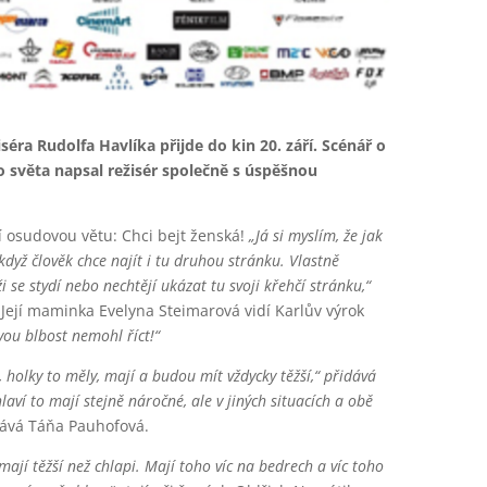
ra Rudolfa Havlíka přijde do kin 20. září. Scénář o
světa napsal režisér společně s úspěšnou
ví osudovou větu: Chci bejt ženská!
„Já si myslím, že jak
 když člověk chce najít i tu druhou stránku. Vlastně
se stydí nebo nechtějí ukázat tu svoji křehčí stránku,“
. Její maminka Evelyna Steimarová vidí Karlův výrok
ovou blbost nemohl říct!“
holky to měly, mají a budou mít vždycky těžší,“ přidává
laví to mají stejně náročné, ale v jiných situacích a obě
vá Táňa Pauhofová.
 mají těžší než chlapi. Mají toho víc na bedrech a víc toho