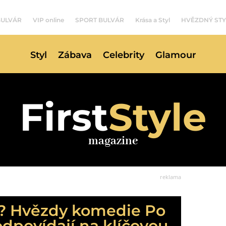
BULVÁR
VIP online
SPORT BULVÁR
Krása a Styl
HVĚZDNÝ STY
Styl
Zábava
Celebrity
Glamour
First
Style
magazine
reklama
? Hvězdy komedie Po
dpovídají na klíčovou