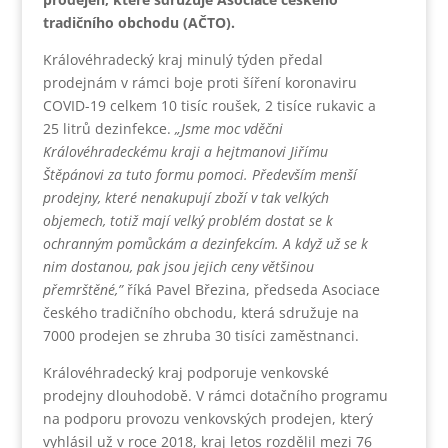
tradičního obchodu (AČTO).
Královéhradecký kraj minulý týden předal
prodejnám v rámci boje proti šíření koronaviru
COVID-19 celkem 10 tisíc roušek, 2 tisíce rukavic a
25 litrů dezinfekce.
„Jsme moc vděčni
Královéhradeckému kraji a hejtmanovi Jiřímu
Štěpánovi za tuto formu pomoci. Především menší
prodejny, které nenakupují zboží v tak velkých
objemech, totiž mají velký problém dostat se k
ochranným pomůckám a dezinfekcím. A když už se k
nim dostanou, pak jsou jejich ceny většinou
přemrštěné,”
říká Pavel Březina, předseda Asociace
českého tradičního obchodu, která sdružuje na
7000 prodejen se zhruba 30 tisíci zaměstnanci.
Královéhradecký kraj podporuje venkovské
prodejny dlouhodobě. V rámci dotačního programu
na podporu provozu venkovských prodejen, který
vyhlásil už v roce 2018, kraj letos rozdělil mezi 76