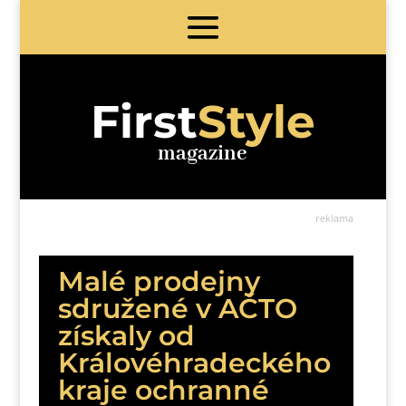
First
Style
magazine
reklama
Malé prodejny
sdružené v AČTO
získaly od
Královéhradeckého
kraje ochranné