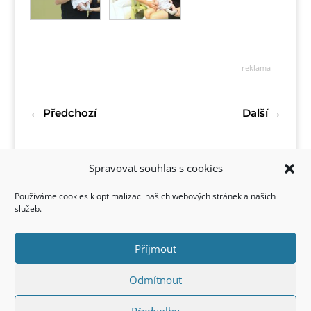
reklama
←
Předchozí
Další
→
Spravovat souhlas s cookies
Používáme cookies k optimalizaci našich webových stránek a našich
služeb.
Příjmout
Kontakt
Odmítnout
Předvolby