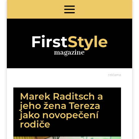
First
Style
magazine
reklama
Marek Raditsch a
jeho žena Tereza
jako novopečení
rodiče