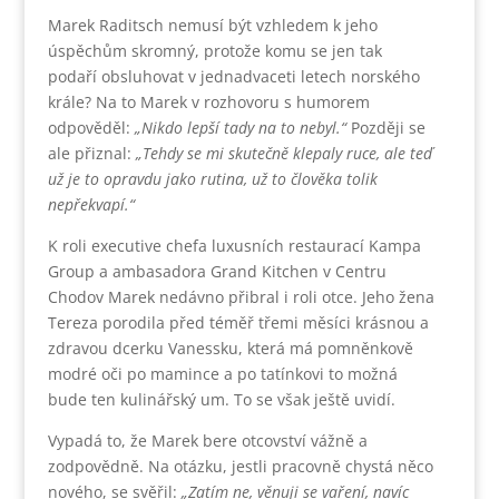
Marek Raditsch nemusí být vzhledem k jeho
úspěchům skromný, protože komu se jen tak
podaří obsluhovat v jednadvaceti letech norského
krále? Na to Marek v rozhovoru s humorem
odpověděl:
„Nikdo lepší tady na to nebyl.“
Později se
ale přiznal:
„Tehdy se mi skutečně klepaly ruce, ale teď
už je to opravdu jako rutina, už to člověka tolik
nepřekvapí.“
K roli executive chefa luxusních restaurací Kampa
Group a ambasadora Grand Kitchen v Centru
Chodov Marek nedávno přibral i roli otce. Jeho žena
Tereza porodila před téměř třemi měsíci krásnou a
zdravou dcerku Vanessku, která má pomněnkově
modré oči po mamince a po tatínkovi to možná
bude ten kulinářský um. To se však ještě uvidí.
Vypadá to, že Marek bere otcovství vážně a
zodpovědně. Na otázku, jestli pracovně chystá něco
nového, se svěřil:
„Zatím ne, věnuji se vaření, navíc