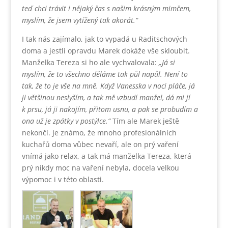
teď chci trávit i nějaký čas s našim krásným mimčem,
myslím, že jsem vytížený tak akorát.“
I tak nás zajímalo, jak to vypadá u Raditschových
doma a jestli opravdu Marek dokáže vše skloubit.
Manželka Tereza si ho ale vychvalovala:
„Já si
myslím, že to všechno děláme tak půl napůl. Není to
tak, že to je vše na mně. Když Vanesska v noci pláče, já
ji většinou neslyším, a tak mě vzbudí manžel, dá mi jí
k prsu, já ji nakojím, přitom usnu, a pak se probudím a
ona už je zpátky v postýlce.“
Tím ale Marek ještě
nekončí. Je známo, že mnoho profesionálních
kuchařů doma vůbec nevaří, ale on prý vaření
vnímá jako relax, a tak má manželka Tereza, která
prý nikdy moc na vaření nebyla, docela velkou
výpomoc i v této oblasti.