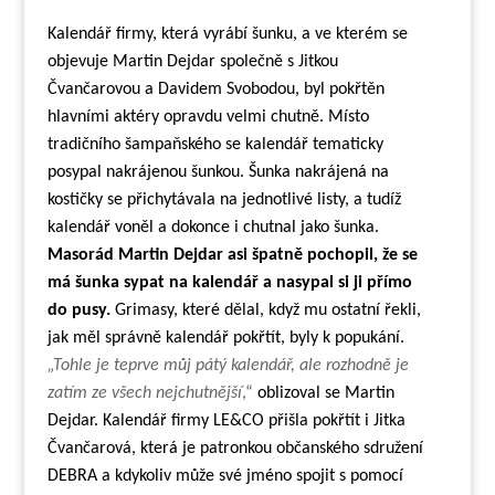
Kalendář firmy, která vyrábí šunku, a ve kterém se
objevuje Martin Dejdar společně s Jitkou
Čvančarovou a Davidem Svobodou, byl pokřtěn
hlavními aktéry opravdu velmi chutně. Místo
tradičního šampaňského se kalendář tematicky
posypal nakrájenou šunkou. Šunka nakrájená na
kostičky se přichytávala na jednotlivé listy, a tudíž
kalendář voněl a dokonce i chutnal jako šunka.
Masorád Martin Dejdar asi špatně pochopil, že se
má šunka sypat na kalendář a nasypal si ji přímo
do pusy.
Grimasy, které dělal, když mu ostatní řekli,
jak měl správně kalendář pokřtít, byly k popukání.
„Tohle je teprve můj pátý kalendář, ale rozhodně je
zatím ze všech nejchutnější
,“
oblizoval se Martin
Dejdar.
Kalendář firmy LE&CO přišla pokřtít i Jitka
Čvančarová, která je patronkou občanského sdružení
DEBRA a kdykoliv může své jméno spojit s pomocí