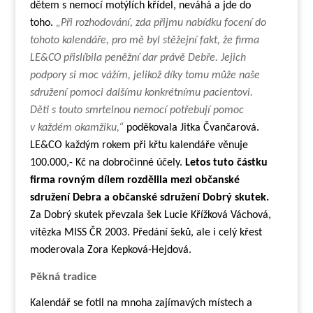
dětem s nemocí motýlích křídel, neváhá a jde do
toho.
„Při rozhodování, zda přijmu nabídku focení do
tohoto kalendáře, pro mě byl stěžejní fakt, že firma
LE&CO přislíbila peněžní dar právě Debře. Jejich
podpory si moc vážím, jelikož díky tomu může naše
sdružení pomoci dalšímu konkrétnímu pacientovi.
Děti s touto smrtelnou nemocí potřebují pomoc
v každém okamžiku,“
poděkovala Jitka Čvančarová.
LE&CO každým rokem při křtu kalendáře věnuje
100.000,- Kč na dobročinné účely.
Letos tuto částku
firma rovným dílem rozdělila mezi občanské
sdružení Debra a občanské sdružení Dobrý skutek.
Za Dobrý skutek převzala šek Lucie Křížková Váchová,
vítězka MISS ČR 2003. Předání šeků, ale i celý křest
moderovala Zora Kepková-Hejdová.
Pěkná tradice
Kalendář se fotil na mnoha zajímavých místech a