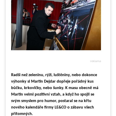
reklama
Radši než zeleninu, rýži, luštěniny, nebo dokonce
výhonky si Martin Dejdar dopřeje pořádný kus
bůčku, krkovičky, nebo šunky. K masu obecně má
Martin velmi pozitivní vztah, a když ho spojil se
svým smyslem pro humor, postaral se na křtu
nového kalendáře firmy LE&CO o zábavu všech
přítomných.