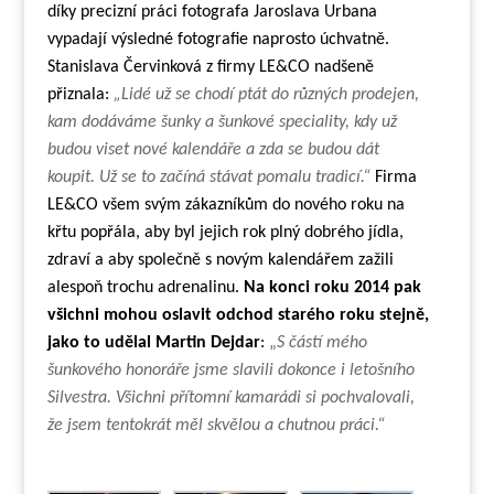
díky precizní práci fotografa Jaroslava Urbana
vypadají výsledné fotografie naprosto úchvatně.
Stanislava Červinková z firmy LE&CO nadšeně
přiznala:
„Lidé už se chodí ptát do různých prodejen,
kam dodáváme šunky a šunkové speciality, kdy už
budou viset nové kalendáře a zda se budou dát
koupit. Už se to začíná stávat pomalu tradicí.“
Firma
LE&CO všem svým zákazníkům do nového roku na
křtu popřála, aby byl jejich rok plný dobrého jídla,
zdraví a aby společně s novým kalendářem zažili
alespoň trochu adrenalinu.
Na konci roku 2014 pak
všichni mohou oslavit odchod starého roku stejně,
jako to udělal Martin Dejdar
:
„
S částí mého
šunkového honoráře jsme slavili dokonce i letošního
Silvestra. Všichni přítomní kamarádi si pochvalovali,
že jsem tentokrát měl skvělou a chutnou práci.“