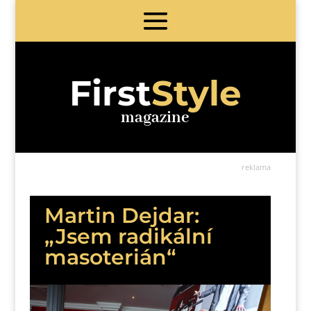
First
Style
magazine
reklama
Martin Dejdar:
„Jsem radikální
masoterián“