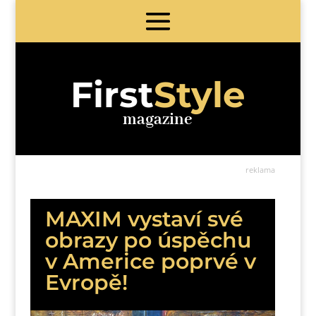
First
Style
magazine
reklama
MAXIM vystaví své
obrazy po úspěchu
v Americe poprvé v
Evropě!