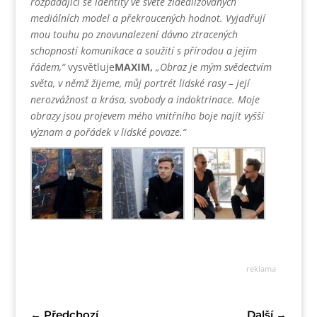
rozpadající se identity ve světě zidealizovaných
mediálních model a překroucených hodnot. Vyjadřují
mou touhu po znovunalezení dávno ztracených
schopností komunikace a soužití s přírodou a jejím
řádem,“
vysvětluje
MAXIM,
„Obraz je mým svědectvím
světa, v němž žijeme, můj portrét lidské rasy – její
nerozvážnost a krása, svobody a indoktrinace. Moje
obrazy jsou projevem mého vnitřního boje najít vyšší
význam a pořádek v lidské povaze.“
reklama
←
Předchozí
Další
→