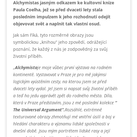
Alchymistas jasným odkazem ke kultovní knize
Paula Coelha, jež se před dvaceti lety stala
posledním impulzem k jeho rozhodnutí odejít
objevovat svět a naplnit tak vlastní osud.
Jak sám říká, tyto rozměrné obrazy jsou
symbolickou „knihou“ jeho zpovědí, odrážející
poznání, že každý z nás je zodpovědný za svůj
životní příběh.
„
Alchymista
je moje vůbec první výstava na rodném
kontinentě. Vystavovat v Praze je pro mě jakýmsi
logickým vyústěním cesty, na kterou jsem se před
dvaceti lety vydal. Jel jsem si napsat svůj životní příběh
a teď ho jedu vyprávět zpět do rodného města. Díla,
která v Praze představím, jsou z mé poslední kolekce
“
The Universal Argument”.
Rozsáhlé, extrémně
texturované obrazy zhmotňují mé vnitřní úsilí a boj v
hledání charakteru a významu lidské společnosti v
dnešní době. Jsou mým portrétem lidské rasy a její