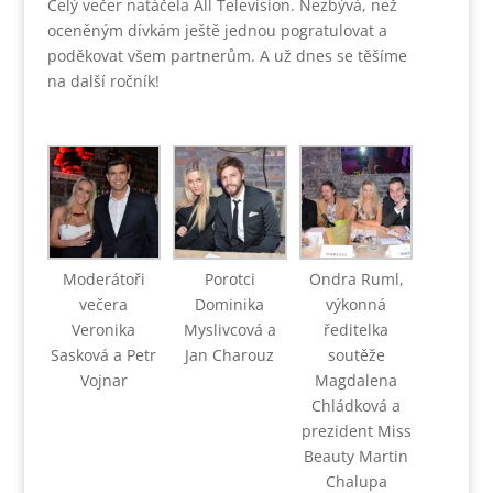
Celý večer natáčela All Television. Nezbývá, než
oceněným dívkám ještě jednou pogratulovat a
poděkovat všem partnerům. A už dnes se těšíme
na další ročník!
Moderátoři
Porotci
Ondra Ruml,
večera
Dominika
výkonná
Veronika
Myslivcová a
ředitelka
Sasková a Petr
Jan Charouz
soutěže
Vojnar
Magdalena
Chládková a
prezident Miss
Beauty Martin
Chalupa