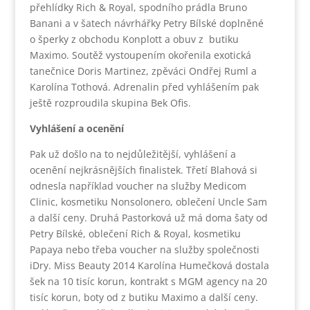
přehlídky Rich & Royal, spodního prádla Bruno
Banani a v šatech návrhářky Petry Bílské doplněné
o šperky z obchodu Konplott a obuv z butiku
Maximo. Soutěž vystoupením okořenila exotická
tanečnice Doris Martinez, zpěváci Ondřej Ruml a
Karolína Tothová. Adrenalin před vyhlášením pak
ještě rozproudila skupina Bek Ofis.
Vyhlášení a ocenění
Pak už došlo na to nejdůležitější, vyhlášení a
ocenění nejkrásnějších finalistek. Třetí Blahová si
odnesla například voucher na služby Medicom
Clinic, kosmetiku Nonsolonero, oblečení Uncle Sam
a další ceny. Druhá Pastorková už má doma šaty od
Petry Bílské, oblečení Rich & Royal, kosmetiku
Papaya nebo třeba voucher na služby společnosti
iDry. Miss Beauty 2014 Karolína Humečková dostala
šek na 10 tisíc korun, kontrakt s MGM agency na 20
tisíc korun, boty od z butiku Maximo a další ceny.