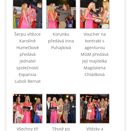
Šerpu vítězce
Korunku
Voucher na
Karolíně
předává Inna
kontrakt s
Humečkové
Puhajková
agenturou
předává
MGM předává
jednatel
její majitelka
společnosti
Magdalena
Expansia
Chládková
Luboš Bernat
Všechny tři
Těsně po
Vítězky a