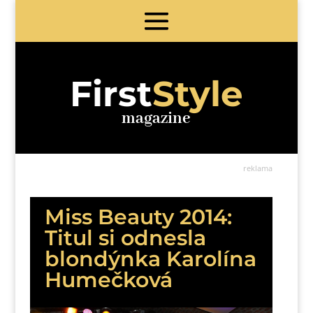
First
Style
magazine
reklama
Miss Beauty 2014:
Titul si odnesla
blondýnka Karolína
Humečková