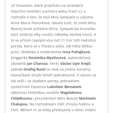
Už hlasování, které probíhalo na stránkách
hlavního mediální partnera webu Free1.cz a
rozhodlo o tom, že titul Miss Sympatie si zajistila
Anne Maria Pastorková, dávalo tušit, že zvolit Miss
Beauty bude pořádná dřina. Sympatická brunetka
totiž zvítězila díky rozdílu několika desítek hlasů. A
to se přitom zapojilo více než 21 tisíc lidí! Hvězdná
porota, která se v Theatru sešla, tak měla těžkou
práci. Modelka a moderátorka
Inna Puhajková
,
bloggerka
Dominika Myslivcová
, automobilový
závodník
Jan Charouz
, herec
Václav Upír Krejčí
,
zpěvák
Ondřej Ruml
se však na jménu Karolíny
Humečkové shodli téměř jednohlasně. V názoru se
tak sešli i se zbytkem poroty, jednatelem
společnosti Expansia
Lubošem Bernatem
,
výkonnou ředitelkou soutěže
Magdalenou
Chládkovou
i prezidentem Miss Beauty
Martinem
Chalupou
. Na rozhodování měli zhruba hodinu a
čtvrt. Během ní se dívky představily v rámci módní