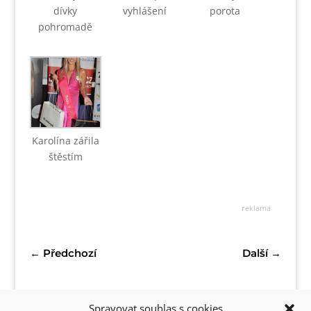
dívky
vyhlášení
porota
pohromadě
Karolína zářila
štěstím
reklama
←
Předchozí
Další
→
Spravovat souhlas s cookies