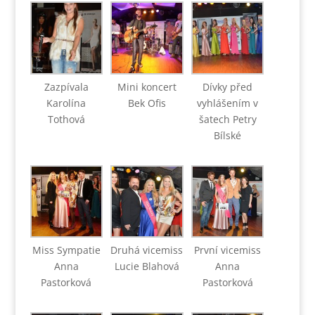
Zazpívala
Mini koncert
Dívky před
Karolína
Bek Ofis
vyhlášením v
Tothová
šatech Petry
Bílské
Miss Sympatie
Druhá vicemiss
První vicemiss
Anna
Lucie Blahová
Anna
Pastorková
Pastorková