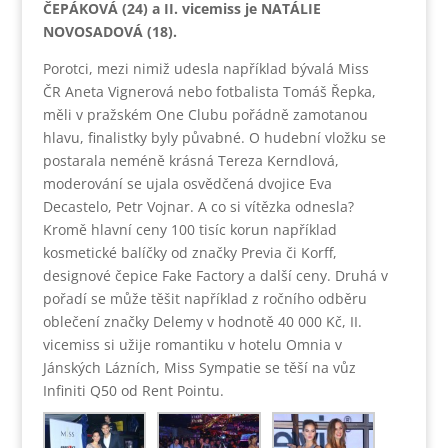
ČEPÁKOVÁ (24) a II. vicemiss je NATÁLIE
NOVOSADOVÁ (18).
Porotci, mezi nimiž udesla například bývalá Miss
ČR Aneta Vignerová nebo fotbalista Tomáš Řepka,
měli v pražském One Clubu pořádně zamotanou
hlavu, finalistky byly půvabné. O hudební vložku se
postarala neméně krásná Tereza Kerndlová,
moderování se ujala osvědčená dvojice Eva
Decastelo, Petr Vojnar. A co si vítězka odnesla?
Kromě hlavní ceny 100 tisíc korun například
kosmetické balíčky od značky Previa či Korff,
designové čepice Fake Factory a další ceny. Druhá v
pořadí se může těšit například z ročního odběru
oblečení značky Delemy v hodnotě 40 000 Kč, II.
vicemiss si užije romantiku v hotelu Omnia v
Jánských Lázních, Miss Sympatie se těší na vůz
Infiniti Q50 od Rent Pointu.