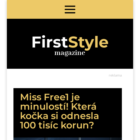
First
Style
magazine
reklama
Miss Free1 je
minulostí! Která
kočka si odnesla
100 tisíc korun?