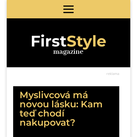
First
Style
magazine
reklama
Myslivcová má
novou lásku: Kam
teď chodí
nakupovat?