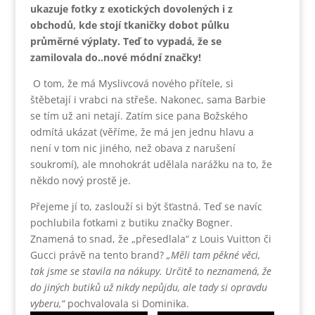
ukazuje fotky z exotických dovolených i z
obchodů, kde stojí tkaničky do
bot půlku
průměrné výplaty. Teď to vypadá, že se
zamilovala do..nové módní značky!
O tom, že má Myslivcová nového přítele, si
štěbetají i vrabci na střeše. Nakonec, sama Barbie
se tím už ani netají. Zatím sice pana Božského
odmítá ukázat (věříme, že má jen jednu hlavu a
není v tom nic jiného, než obava z narušení
soukromí), ale mnohokrát udělala narážku na to, že
někdo nový prostě je.
Přejeme jí to, zaslouží si být šťastná. Teď se navíc
pochlubila fotkami z butiku značky Bogner.
Znamená to snad, že „přesedlala“ z Louis Vuitton či
Gucci právě na tento brand?
„Měli tam pěkné věci,
tak jsme se stavila na nákupy. Určitě to neznamená, že
do jiných butiků už nikdy nepůjdu, ale tady si opravdu
vyberu,“
pochvalovala si Dominika.