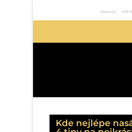
iNews24
VIP 
Kde nejlépe nas
4 tipy na nejkrás