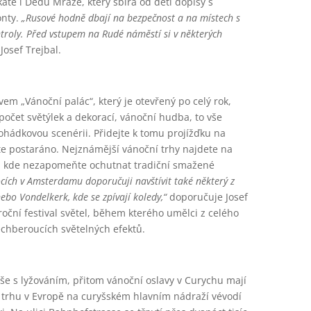
káte i Dědu Mráze, který sbírá od dětí dopisy s
onty.
„Rusové hodně dbají na bezpečnost a na místech s
ntroly. Před vstupem na Rudé náměstí si v některých
osef Trejbal.
m „Vánoční palác“, který je otevřený po celý rok,
očet světýlek a dekorací, vánoční hudba, to vše
ohádkovou scenérii. Přidejte k tomu projížďku na
e postaráno. Nejznámější vánoční trhy najdete na
, kde nezapomeňte ochutnat tradiční smažené
cích v Amsterdamu doporučuji navštívit také některý
z
ebo Vondelkerk, kde se zpívají koledy,“
doporučuje Josef
oční festival světel, během kterého umělci z celého
chberoucích světelných efektů.
íše s lyžováním, přitom vánoční oslavy v Curychu mají
u trhu v Evropě na curyšském hlavním nádraží vévodí