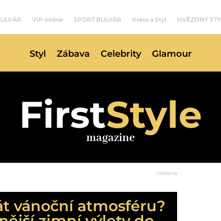
BULVÁR
VIP online
SPORT BULVÁR
Krása a Styl
HVĚZDNÝ STY
Styl
Zábava
Celebrity
Glamour
First
Style
magazine
reklama
át vánoční atmosféru?
nější zimní výlety do