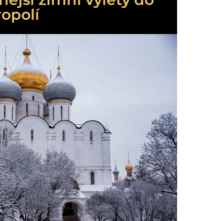
opolí