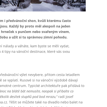
ním i předvánoční shon, kvůli kterému často
sou. Každý by proto měl alespoň na jeden
ky hrneček s punčem nebo svařeným vínem,
obu a užít si tu správnou zimní pohodu.
í nálady a váháte, kam byste se měli vydat,
 4 tipy na vánoční destinace, které vás svou
ředvánoční výlet nevybere, přitom cesta letadlem
 se vyplatí. Rusové si na vánoční výzdobě dávají
amotné centrum. Typické architektuře pak přidává to
noc na blátě bát nemusíte, naopak si přibalte co
 několik desítek stupňů pod bod mrazu,“
radí Josef
ka.cz. Těšit se můžete také na divadlo nebo balet na