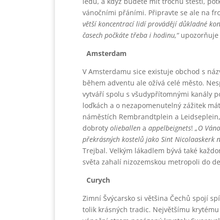
ledu, a když budete mít trochu štěstí, pot
vánočními přáními. Připravte se ale na fr
větší koncentrací lidí provádějí důkladné ko
časech počkáte třeba i hodinu,“
upozorňuje J
Amsterdam
V Amsterdamu sice existuje obchod s názve
během adventu ale ožívá celé město. Nesp
vytváří spolu s všudypřítomnými kanály p
loďkách a o nezapomenutelný zážitek mát
náměstích Rembrandtplein a Leidseplein
dobroty
olieballen
a
appelbeignets
!
„O Váno
překrásných kostelů jako Sint Nicolaaskerk n
Trejbal. Velkým lákadlem bývá také každor
světa zahalí nizozemskou metropoli do de
Curych
Zimní Švýcarsko si většina Čechů spojí sp
tolik krásných tradic. Největšímu krytém