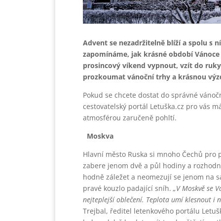
Advent se nezadržitelně blíží a spolu s 
zapomínáme, jak krásné období Vánoce j
prosincový víkend vypnout, vzít do ru
prozkoumat vánoční trhy a krásnou výzd
Pokud se chcete dostat do správné vánočn
cestovatelský portál Letuška.cz pro vás má
atmosférou zaručeně pohltí.
Moskva
Hlavní město Ruska si mnoho Čechů pro p
zabere jenom dvě a půl hodiny a rozhodně
hodně záležet a neomezují se jenom na s
pravé kouzlo padající sníh.
„V Moskvě se Vá
nejteplejší oblečení. Teplota umí klesnout i
Trejbal, ředitel letenkového portálu Letuš