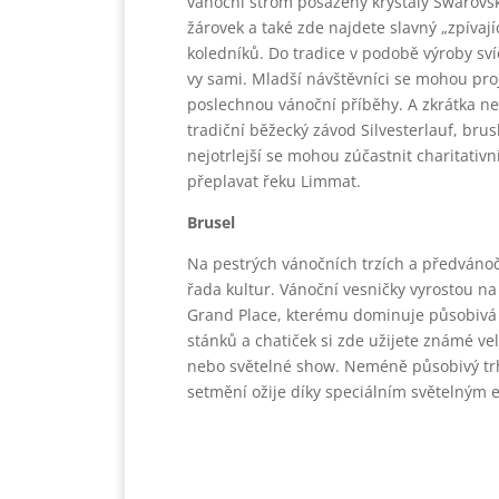
vánoční strom posázený krystaly Swarovski
žárovek a také zde najdete slavný „zpívají
koledníků. Do tradice v podobě výroby svíč
vy sami. Mladší návštěvníci se mohou proj
poslechnou vánoční příběhy. A zkrátka ne
tradiční běžecký závod Silvesterlauf, brusla
nejotrlejší se mohou zúčastnit charitati
přeplavat řeku Limmat.
Brusel
Na pestrých vánočních trzích a předvánoč
řada kultur. Vánoční vesničky vyrostou n
Grand Place, kterému dominuje působivá r
stánků a chatiček si zde užijete známé vel
nebo světelné show. Neméně působivý trh 
setmění ožije díky speciálním světelným 