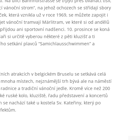
. Na ulici Bahnhofstrasse se třpytí přes dvanáct tisíc
cí vánoční strom“, na jehož ochozech se střídají sbory
ek, která vznikla už v roce 1969, se můžete zapojit i
et vánoční tramvají Märlitram, ve které si od andělů
přijdou ani sportovní nadšenci. 10. prosince se koná
ři si určitě vyberou některé z pěti kluzišť a ti
vního setkání plavců “Samichlausschwimmen” a
ních atrakcích v belgickém Bruselu se setkává celá
a mnoha místech, nejznámější trh bývá ale na náměstí
adnice a tradiční vánoční jedle. Kromě více než 200
ké ruské kolo, kluziště, řadu představení a koncertů
se nachází také u kostela Sv. Kateřiny, který po
efektům.