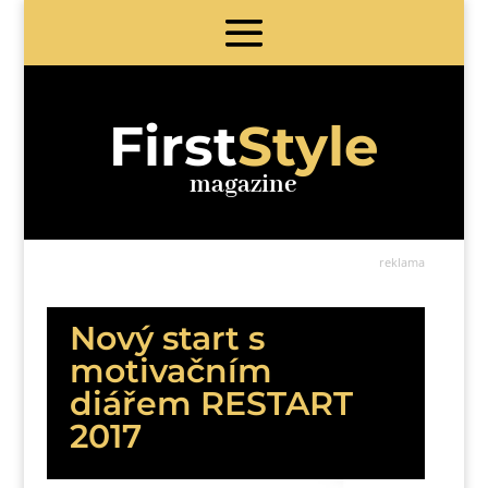
First
Style
magazine
reklama
Nový start s
motivačním
diářem RESTART
2017