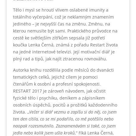
Tělo i mysl se hroutí vlivem oslabené imunity a
totálního vyčerpání, což je neklamným znamením
jediného – je nejvyšší čas na změnu. Změnu, na
kterou nemusíte být sami. Praktického průvodce na
cestě ke světlejším zítřkům sepsala již potřetí
koučka Lenka Černá, známá z pořadu Restart života
na jedné internetové televizi. Její motivační diář je
plný rad a tipů, jak najít ztracenou rovnováhu.
Autorka knihu rozdělila podle měsíců do dvanácti
tematických celků, jejichž cílem je pomoci
čtenářům k osobní a profesní spokojenosti.
RESTART 2017 je zároveň návodem, jak očistit
fyzické tělo i psychiku, deníkem a zápisníkem
osobních úspěchů, pocitů a prožitků každodenního
života. „
Večer si diář vezmu a zapíšu si do něj, co jsem
ten den cítila, co se mi podařilo, co mě potěšilo nebo
naopak rozesmutnilo. Zaznamenávám si také, co jsem
jedla nebo kolik jsem ušla kroků
,“ říká Lenka Černá,