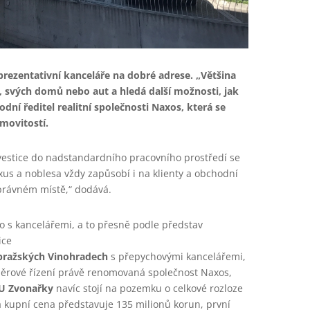
rezentativní kanceláře na dobré adrese. „Většina
, svých domů nebo aut a hledá další možnosti, jak
odní ředitel realitní společnosti Naxos, která se
movitostí.
nvestice do nadstandardního pracovního prostředí se
xus a noblesa vždy zapůsobí i na klienty a obchodní
 správném místě,“ dodává.
dlo s kancelářemi, a to přesně podle představ
ice
 pražských Vinohradech
s přepychovými kancelářemi,
výběrové řízení právě renomovaná společnost Naxos,
 U Zvonařky
navíc stojí na pozemku o celkové rozloze
 kupní cena představuje 135 milionů korun, první