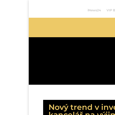
iNews24
VIP 
Nový trend v inve
kancelář na výj