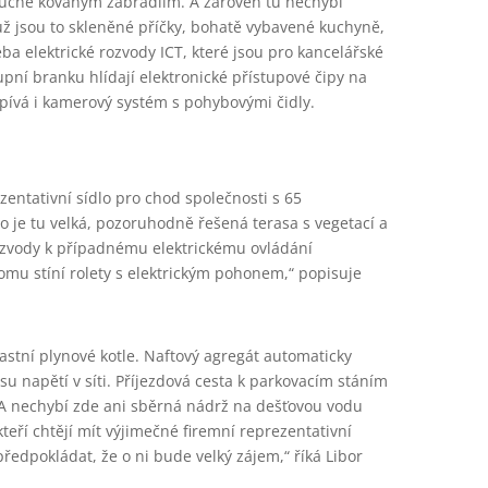
 ručně kovaným zábradlím. A zároveň tu nechybí
už jsou to skleněné příčky, bohatě vybavené kuchyně,
eba elektrické rozvody ICT, které jsou pro kancelářské
pní branku hlídají elektronické přístupové čipy na
spívá i kamerový systém s pohybovými čidly.
zentativní sídlo pro chod společnosti s 65
o je tu velká, pozoruhodně řešená terasa s vegetací a
ozvody k případnému elektrickému ovládání
domu stíní rolety s elektrickým pohonem,“ popisuje
lastní plynové kotle. Naftový agregát automaticky
su napětí v síti. Příjezdová cesta k parkovacím stáním
. A nechybí zde ani sběrná nádrž na dešťovou vodu
 kteří chtějí mít výjimečné firemní reprezentativní
 předpokládat, že o ni bude velký zájem,“ říká Libor