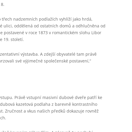
18.
 třech nadzemních podlažích vyhlíží jako hrdá,
dné ulici, oddělená od ostatních domů a odhlučněna od
ile postavené v roce 1873 v romantickém slohu Libor
19. století.
zentativní výstavba. A zdejší obyvatelé tam právě
rzovali své výjimečné společenské postavení,“
m
vstupu. Právě vstupní masivní dubové dveře patří ke
dubová kazetová podlaha z barevně kontrastního
ost. Zručnost a vkus našich předků dokazuje rovněž
ch.