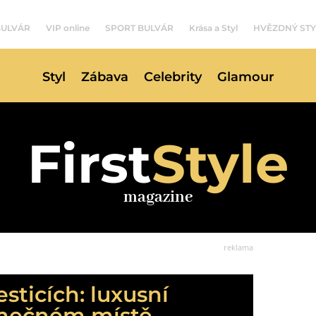
BULVÁR
VIP online
SPORT BULVÁR
Krása a Styl
HVĚZDNÝ STY
Styl
Zábava
Celebrity
Glamour
First
Style
magazine
reklama
sticích: luxusní
imečném místě