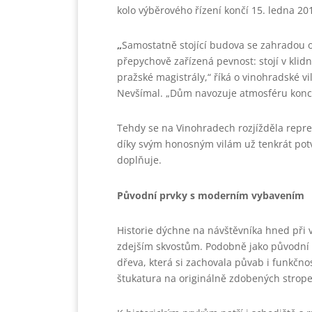
kolo výběrového řízení končí 15. ledna 20
„
Samostatně stojící budova se zahradou o
přepychově zařízená pevnost: stojí v kli
pražské magistrály,“ říká o vinohradské v
Nevšímal. „Dům navozuje atmosféru konce 
Tehdy se na Vinohradech rozjížděla repre
díky svým honosným vilám už tenkrát potv
doplňuje.
Původní prvky s moderním vybavení
Historie dýchne na návštěvníka hned při 
zdejším skvostům. Podobně jako původní 
dřeva, která si zachovala půvab i funkčn
štukatura na originálně zdobených strope