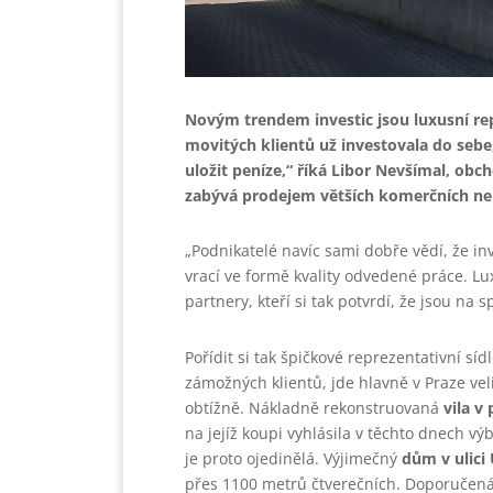
Novým trendem investic jsou luxusní rep
movitých klientů už investovala do sebe
uložit peníze,“ říká Libor Nevšímal, obch
zabývá prodejem větších komerčních ne
„Podnikatelé navíc sami dobře vědí, že i
vrací ve formě kvality odvedené práce. Lu
partnery, kteří si tak potvrdí, že jsou na
Pořídit si tak špičkové reprezentativní sí
zámožných klientů, jde hlavně v Praze vel
obtížně. Nákladně rekonstruovaná
vila v
na jejíž koupi vyhlásila v těchto dnech 
je proto ojedinělá. Výjimečný
dům v ulici
přes 1100 metrů čtverečních. Doporučená