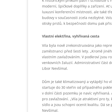
K historickým prvkům patří i schodiště s
moderní, špičkové doplňky a zařízení. Ať 
luxusní konferenční místnosti, ale také tř
budovy v současnosti zcela nezbytné. Vstu
otisky prstů, k bezpečnosti domu pak při
Vlastní elektřina, vyhřívaná cesta
Vila byla nově zrekonstruována jako repre
zaměstnanci před šesti lety. „Kromě jinéh
vlastním zavlažováním. V podkroví jsou r
venkovních žaluzií. Administrativní část 
Libor Nevšímal.
Dům je také klimatizovaný a vytápějí ho v
startuje do 30 vteřin od případného pokle
v dolní části pozemku je navíc vyhřívaná
pro zavlažování. „Vila je atraktivní pro ty,
sídlo a jsou schopni ocenit kvalitu. Dá se
Nevšímal.