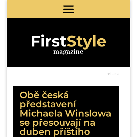
First
Style
magazine
reklama
Obě česká
představení
Michaela Winslowa
se přesouvají na
duben příštího