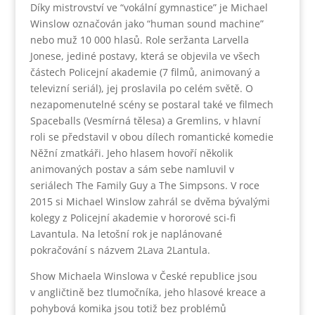
Díky mistrovství ve “vokální gymnastice” je Michael
Winslow označován jako “human sound machine”
nebo muž 10 000 hlasů. Role seržanta Larvella
Jonese, jediné postavy, která se objevila ve všech
částech Policejní akademie (7 filmů, animovaný a
televizní seriál), jej proslavila po celém světě. O
nezapomenutelné scény se postaral také ve filmech
Spaceballs (Vesmírná tělesa) a Gremlins, v hlavní
roli se představil v obou dílech romantické komedie
Něžní zmatkáři. Jeho hlasem hovoří několik
animovaných postav a sám sebe namluvil v
seriálech The Family Guy a The Simpsons. V roce
2015 si Michael Winslow zahrál se dvěma bývalými
kolegy z Policejní akademie v hororové sci-fi
Lavantula. Na letošní rok je naplánované
pokračování s názvem 2Lava 2Lantula.
Show Michaela Winslowa v České republice jsou
v angličtině bez tlumočníka, jeho hlasové kreace a
pohybová komika jsou totiž bez problémů