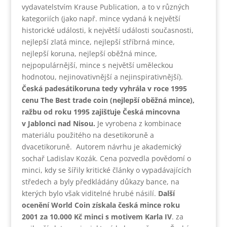
vydavatelstvím Krause Publication, a to v různých
kategoriích (jako např. mince vydaná k největší
historické události, k největší události současnosti,
nejlepší zlatá mince, nejlepší stříbrná mince,
nejlepší koruna, nejlepší oběžná mince,
nejpopulárnější, mince s největší uměleckou
hodnotou, nejinovativnější a nejinspirativnější).
Česká padesátikoruna tedy vyhrála v roce 1995
cenu The Best trade coin (nejlepší oběžná mince),
ražbu od roku 1995 zajišťuje Česká mincovna
v Jablonci nad Nisou.
Je vyrobena z kombinace
materiálu použitého na desetikoruně a
dvacetikoruně. Autorem návrhu je akademický
sochař Ladislav Kozák. Cena pozvedla povědomí o
minci, kdy se šířily kritické články o vypadávajících
středech a byly předkládány důkazy bance, na
kterých bylo však viditelné hrubé násilí.
Další
ocenění World Coin získala česká mince roku
2001 za 10.000 Kč minci s motivem Karla IV
. za