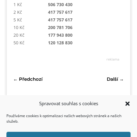
1 Kč
506 730 430
2 Kč
417 757 617
5 Kč
417 757 617
10 Kč
200 781 706
20 Kč
177 943 800
50 Kč
120 128 830
reklama
←
Předchozí
Další
→
Spravovat souhlas s cookies
Používáme cookies k optimalizaci našich webových stránek a našich
služeb.