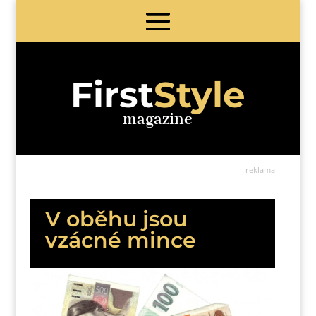
First
Style
magazine
reklama
V oběhu jsou
vzácné mince