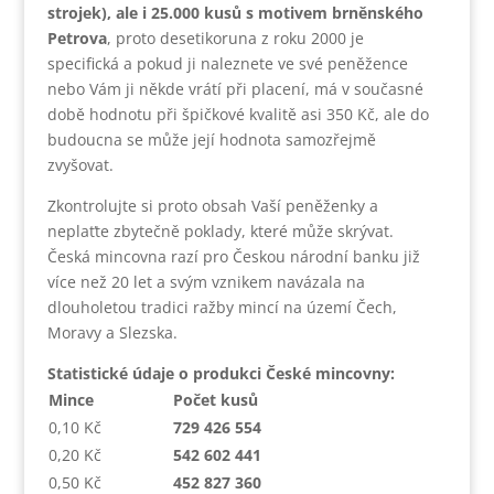
strojek), ale i 25.000 kusů s motivem brněnského
Petrova
, proto desetikoruna z roku 2000 je
specifická a pokud ji naleznete ve své peněžence
nebo Vám ji někde vrátí při placení, má v současné
době hodnotu při špičkové kvalitě asi 350 Kč, ale do
budoucna se může její hodnota samozřejmě
zvyšovat.
Zkontrolujte si proto obsah Vaší peněženky a
neplaťte zbytečně poklady, které může skrývat.
Česká mincovna razí pro Českou národní banku již
více než 20 let a svým vznikem navázala na
dlouholetou tradici ražby mincí na území Čech,
Moravy a Slezska.
Statistické údaje o produkci České mincovny:
Mince
Počet kusů
0,10 Kč
729 426 554
0,20 Kč
542 602 441
0,50 Kč
452 827 360