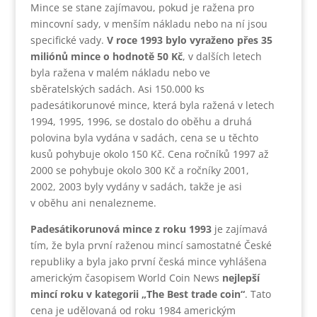
Mince se stane zajímavou, pokud je ražena pro
mincovní sady, v menším nákladu nebo na ní jsou
specifické vady.
V roce 1993 bylo vyraženo přes 35
miliónů mince o hodnotě 50 Kč
, v dalších letech
byla ražena v malém nákladu nebo ve
sběratelských sadách. Asi 150.000 ks
padesátikorunové mince, která byla ražená v letech
1994, 1995, 1996, se dostalo do oběhu a druhá
polovina byla vydána v sadách, cena se u těchto
kusů pohybuje okolo 150 Kč. Cena ročníků 1997 až
2000 se pohybuje okolo 300 Kč a ročníky 2001,
2002, 2003 byly vydány v sadách, takže je asi
v oběhu ani nenalezneme.
Padesátikorunová mince z roku 1993
je zajímavá
tím, že byla první raženou mincí samostatné České
republiky a byla jako první česká mince vyhlášena
americkým časopisem World Coin News
nejlepší
mincí roku v kategorii „The Best trade coin“
. Tato
cena je udělovaná od roku 1984 americkým