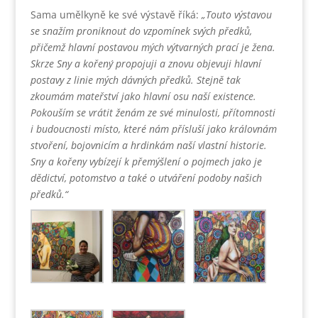
Sama umělkyně ke své výstavě říká:
„Touto výstavou
se snažím proniknout do vzpomínek svých předků,
přičemž hlavní postavou mých výtvarných prací je žena.
Skrze ´Sny a kořeny´ propojuji a znovu objevuji hlavní
postavy z linie mých dávných předků. Stejně tak
zkoumám mateřství jako hlavní osu naší existence.
Pokouším se vrátit ženám ze své minulosti, přítomnosti
i budoucnosti místo, které nám přísluší jako královnám
stvoření, bojovnicím a hrdinkám naší vlastní historie.
Sny a kořeny vybízejí k přemýšlení o pojmech jako je
dědictví, potomstvo a také o utváření podoby našich
předků.“