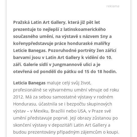
reklama
Pražská Latin Art Gallery, která již pět let
prezentuje to nejlepší z latinskoamerického
současného umění, na výstavě s názvem Sny a
kořenypředstavuje práce honduraské malířky
Leticie Banegas. Pozoruhodné portréty žen zářící
barvami jsou v Latin Art Gallery k vidění do 10.
září. Galerie sídlí v Jungmannově ulici a je
otevřená od pondělí do pátku od 15 do 18 hodin.
Leticia Banegas
maluje celý svůj život,
profesionálně se výtvarnému umění věnuje od roku
2012. Má za sebou samostatné výstavy v rodném
Hondurasu, účastnila se i bezpočtu skupinových
výstav – v Mexiku, Brazílii nebo USA, v Praze své
umění představuje poprvé. Její obrazy zůstanou po
skončení výstavy v depozitáři Latin Art Gallery a
budou prezentovány případným zájemcům o koupi.