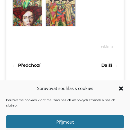
reklama
←
Předchozí
Další
→
Spravovat souhlas s cookies
Používáme cookies k optimalizaci našich webových stránek a našich
služeb.
Příjmout
Kontakt