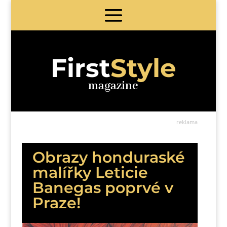
First
Style
magazine
reklama
Obrazy honduraské
malířky Leticie
Banegas poprvé v
Praze!